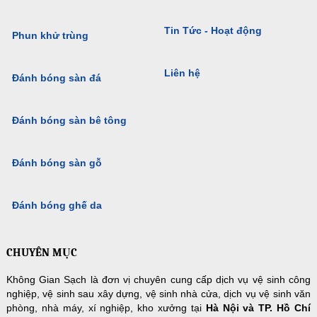
Tin Tức - Hoạt động
Phun khử trùng
Liên hệ
Đánh bóng sàn đá
Đánh bóng sàn bê tông
Đánh bóng sàn gỗ
Đánh bóng ghế da
CHUYÊN MỤC
Không Gian Sạch là đơn vị chuyên cung cấp dịch vụ vệ sinh công
nghiệp, vệ sinh sau xây dựng, vệ sinh nhà cửa, dịch vụ vệ sinh văn
phòng, nhà máy, xí nghiệp, kho xưởng tại
Hà Nội và TP. Hồ Chí