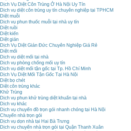
Dịch Vụ Diệt Côn Trùng Ở Hà Nội Uy Tín
Dịch vụ diệt côn trùng uy tín chuyên nghiệp tại TPHCM
Diệt muỗi
Dịch vụ phun thuốc muỗi tại nhà uy tín
Diệt ruồi
Diệt kiến
Diệt gián
Dịch Vụ Diệt Gián Đức Chuyên Nghiệp Giá Rẻ
Diệt mối
Dịch vụ diệt mối tại nhà
Dịch vụ phòng chống mối uy tín
Dịch vụ diệt mối tận gốc tại Tp. Hồ Chí Minh
Dịch Vụ Diệt Mối Tận Gốc Tại Hà Nội
Diệt bọ chét
Diệt côn trùng khác
Khử Trùng
Dịch vụ phun khử trùng diệt khuẩn tại nhà
Dịch vụ khác
Dịch vụ chuyển đồ trọn gói nhanh chóng tại Hà Nội
Chuyển nhà trọn gói
Dịch vụ dọn nhà tại Hai Bà Trưng
Dịch vụ chuyển nhà trọn gói tại Quận Thanh Xuân