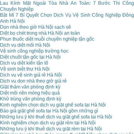
Lau Kính Mặt Ngoài Tòa Nhà An Toàn: 7 Bước Thi Công
Chuyên Nghiệp
Bật Mí 7 Bí Quyết Chọn Dịch Vụ Vệ Sinh Công Nghiệp Đông
Anh Hà Nội
Dọn nhà theo giờ Hà Nội sạch sẽ
Diệt bọ chét trong nhà Hà Nội an toàn
Phun thuốc diệt muỗi chuyên nghiệp tận gốc
Dịch vụ diệt mối Hà Nội
Vệ sinh công nghiệp trường học
Diệt chuột tận gốc tại Hà Nội
Dịch vụ diệt kiến tận tổ
Vệ sinh biệt thự Hà Nội
Dịch vụ vệ sinh giá rẻ Hà Nội
Dịch vụ dọn nhà theo giờ giá rẻ
Giặt thảm văn phòng định kỳ
Diệt mối nền móng hiệu quả
Khử trùng văn phòng định kỳ
Kinh nghiệm chọn dịch vụ giặt ghế sofa tại Hà Nội
Báo giá giặt ghế sofa tại Hà Nội gồm những gì
Những lưu ý khi thuê dịch vụ giặt ghế sofa tại Hà Nội
Kinh nghiệm chọn dịch vụ giặt rèm tại Hà Nội
Những lưu ý khi thuê dịch vụ giặt rèm tại Hà Nội