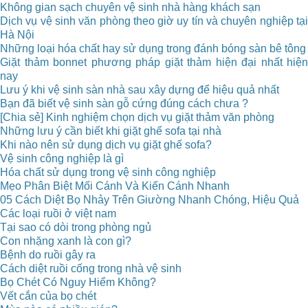
Không gian sạch chuyên vệ sinh nhà hàng khách sạn
Dịch vụ vệ sinh văn phòng theo giờ uy tín và chuyên nghiệp tại
Hà Nội
Những loại hóa chất hay sử dụng trong đánh bóng sàn bê tông
Giặt thảm bonnet phương pháp giặt thảm hiện đại nhất hiện
nay
Lưu ý khi vệ sinh sàn nhà sau xây dựng để hiệu quả nhất
Bạn đã biết vệ sinh sàn gỗ cứng đúng cách chưa ?
[Chia sẻ] Kinh nghiệm chọn dịch vụ giặt thảm văn phòng
Những lưu ý cần biết khi giặt ghế sofa tại nhà
Khi nào nên sử dụng dịch vụ giặt ghế sofa?
Vệ sinh công nghiệp là gì
Hóa chất sử dụng trong vệ sinh công nghiệp
Mẹo Phân Biệt Mối Cánh Và Kiến Cánh Nhanh
05 Cách Diệt Bọ Nhảy Trên Giường Nhanh Chóng, Hiệu Quả
Các loại ruồi ở việt nam
Tại sao có dòi trong phòng ngủ
Con nhặng xanh là con gì?
Bệnh do ruồi gây ra
Cách diệt ruồi cống trong nhà vệ sinh
Bọ Chét Có Nguy Hiểm Không?
Vết cắn của bọ chét