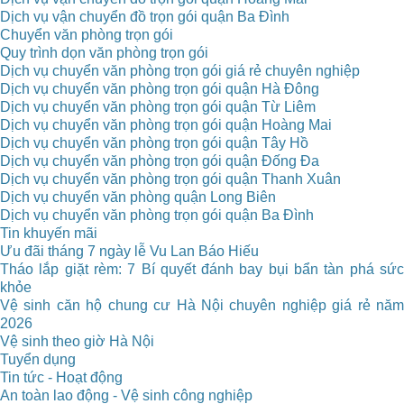
Dịch vụ vận chuyển đồ trọn gói quận Ba Đình
Chuyển văn phòng trọn gói
Quy trình dọn văn phòng trọn gói
Dịch vụ chuyển văn phòng trọn gói giá rẻ chuyên nghiệp
Dịch vụ chuyển văn phòng trọn gói quận Hà Đông
Dịch vụ chuyển văn phòng trọn gói quận Từ Liêm
Dịch vụ chuyển văn phòng trọn gói quận Hoàng Mai
Dịch vụ chuyển văn phòng trọn gói quận Tây Hồ
Dịch vụ chuyển văn phòng trọn gói quận Đống Đa
Dịch vụ chuyển văn phòng trọn gói quận Thanh Xuân
Dịch vụ chuyển văn phòng quận Long Biên
Dịch vụ chuyển văn phòng trọn gói quận Ba Đình
Tin khuyến mãi
Ưu đãi tháng 7 ngày lễ Vu Lan Báo Hiếu
Tháo lắp giặt rèm: 7 Bí quyết đánh bay bụi bẩn tàn phá sức
khỏe
Vệ sinh căn hộ chung cư Hà Nội chuyên nghiệp giá rẻ năm
2026
Vệ sinh theo giờ Hà Nội
Tuyển dụng
Tin tức - Hoạt động
An toàn lao động - Vệ sinh công nghiệp