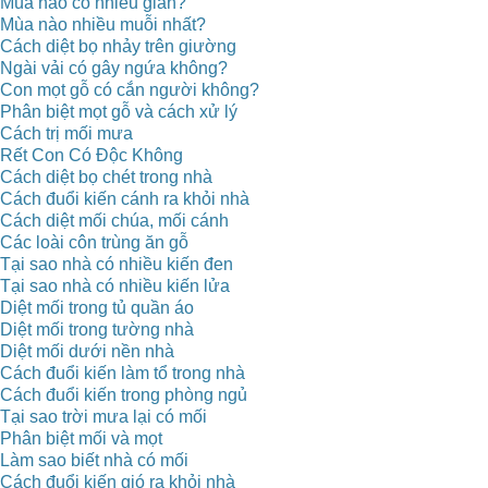
Mùa nào có nhiều gián?
Mùa nào nhiều muỗi nhất?
Cách diệt bọ nhảy trên giường
Ngài vải có gây ngứa không?
Con mọt gỗ có cắn người không?
Phân biệt mọt gỗ và cách xử lý
Cách trị mối mưa
Rết Con Có Độc Không
Cách diệt bọ chét trong nhà
Cách đuổi kiến cánh ra khỏi nhà
Cách diệt mối chúa, mối cánh
Các loài côn trùng ăn gỗ
Tại sao nhà có nhiều kiến đen
Tại sao nhà có nhiều kiến lửa
Diệt mối trong tủ quần áo
Diệt mối trong tường nhà
Diệt mối dưới nền nhà
Cách đuổi kiến làm tổ trong nhà
Cách đuổi kiến trong phòng ngủ
Tại sao trời mưa lại có mối
Phân biệt mối và mọt
Làm sao biết nhà có mối
Cách đuổi kiến gió ra khỏi nhà