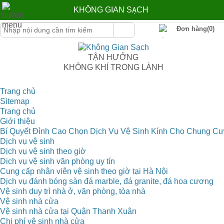
KHÔNG GIAN SẠCH
Đơn hàng(0)
TẬN HƯỞNG
KHÔNG KHÍ TRONG LÀNH
Trang chủ
Sitemap
Trang chủ
Giới thiệu
Bí Quyết Đỉnh Cao Chọn Dịch Vụ Vệ Sinh Kính Cho Chung Cư
Dịch vụ vệ sinh
Dịch vụ vệ sinh theo giờ
Dich vụ vệ sinh văn phòng uy tín
Cung cấp nhân viên vệ sinh theo giờ tại Hà Nội
Dịch vụ đánh bóng sàn đá marble, đá granite, đá hoa cương
Vệ sinh duy trì nhà ở, văn phòng, tòa nhà
Vệ sinh nhà cửa
Vệ sinh nhà cửa tại Quận Thanh Xuân
Chi phí vệ sinh nhà cửa