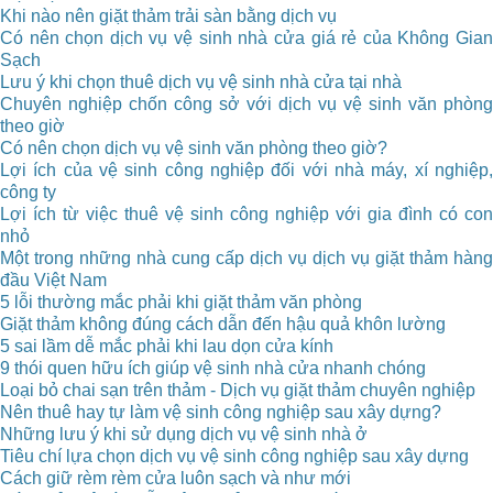
Khi nào nên giặt thảm trải sàn bằng dịch vụ
Có nên chọn dịch vụ vệ sinh nhà cửa giá rẻ của Không Gian
Sạch
Lưu ý khi chọn thuê dịch vụ vệ sinh nhà cửa tại nhà
Chuyên nghiệp chốn công sở với dịch vụ vệ sinh văn phòng
theo giờ
Có nên chọn dịch vụ vệ sinh văn phòng theo giờ?
Lợi ích của vệ sinh công nghiệp đối với nhà máy, xí nghiệp,
công ty
Lợi ích từ việc thuê vệ sinh công nghiệp với gia đình có con
nhỏ
Một trong những nhà cung cấp dịch vụ dịch vụ giặt thảm hàng
đầu Việt Nam
5 lỗi thường mắc phải khi giặt thảm văn phòng
Giặt thảm không đúng cách dẫn đến hậu quả khôn lường
5 sai lầm dễ mắc phải khi lau dọn cửa kính
9 thói quen hữu ích giúp vệ sinh nhà cửa nhanh chóng
Loại bỏ chai sạn trên thảm - Dịch vụ giặt thảm chuyên nghiệp
Nên thuê hay tự làm vệ sinh công nghiệp sau xây dựng?
Những lưu ý khi sử dụng dịch vụ vệ sinh nhà ở
Tiêu chí lựa chọn dịch vụ vệ sinh công nghiệp sau xây dựng
Cách giữ rèm rèm cửa luôn sạch và như mới