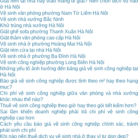
Giặt rèm tại nhà hay tháo mang đi giặt? Nên chọn dịch vụ nào
ở Hà Nội
Vệ sinh văn phòng phường Nam Từ Liêm Hà Nội
Vệ sinh nhà xưởng Bắc Ninh
Khử trùng nhà xưởng Hà Nội
Giặt ghế sofa phường Thanh Xuân Hà Nội
Giặt thảm văn phòng cao cấp Hà Nội
Vệ sinh nhà ở phường Hoàng Mai Hà Nội
Giặt rèm cửa tại nhà Hà Nội
Vệ sinh nhà ở phường Ba Đình Hà Nội
Vệ sinh công nghiệp phường Long Biên Hà Nội
Những yếu tố ảnh hưởng đến bảng giá vệ sinh công nghiệp tại
Hà Nội
Báo giá vệ sinh công nghiệp được tính theo m² hay theo hạng
mục?
Chi phí vệ sinh công nghiệp giữa văn phòng và nhà xưởng
khác nhau thế nào?
Thuê vệ sinh công nghiệp theo giờ hay theo gói tiết kiệm hơn?
Sai lầm khiến doanh nghiệp phải trả chi phí vệ sinh công
nghiệp cao hơn
Cách yêu cầu báo giá vệ sinh công nghiệp chính xác, tránh
phát sinh chi phí
Khi nào nên thuê dịch vụ vệ sinh nhà ở thay vì tự dọn dẹp?