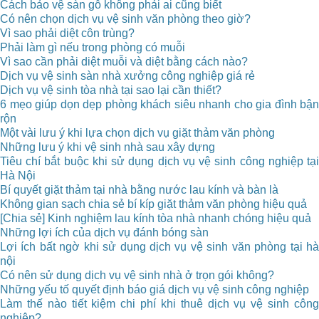
Cách bảo vệ sàn gỗ không phải ai cũng biết
Có nên chọn dịch vụ vệ sinh văn phòng theo giờ?
Vì sao phải diệt côn trùng?
Phải làm gì nếu trong phòng có muỗi
Vì sao cần phải diệt muỗi và diệt bằng cách nào?
Dịch vụ vệ sinh sàn nhà xưởng công nghiệp giá rẻ
Dịch vụ vệ sinh tòa nhà tại sao lại cần thiết?
6 mẹo giúp dọn dẹp phòng khách siêu nhanh cho gia đình bận
rộn
Một vài lưu ý khi lựa chọn dịch vụ giặt thảm văn phòng
Những lưu ý khi vệ sinh nhà sau xây dựng
Tiêu chí bắt buộc khi sử dụng dịch vụ vệ sinh công nghiệp tại
Hà Nội
Bí quyết giặt thảm tại nhà bằng nước lau kính và bàn là
Không gian sạch chia sẻ bí kíp giặt thảm văn phòng hiệu quả
[Chia sẻ] Kinh nghiệm lau kính tòa nhà nhanh chóng hiệu quả
Những lợi ích của dịch vụ đánh bóng sàn
Lợi ích bất ngờ khi sử dụng dịch vụ vệ sinh văn phòng tại hà
nội
Có nên sử dụng dịch vụ vệ sinh nhà ở trọn gói không?
Những yếu tố quyết định báo giá dịch vụ vệ sinh công nghiệp
Làm thế nào tiết kiệm chi phí khi thuê dịch vụ vệ sinh công
nghiệp?