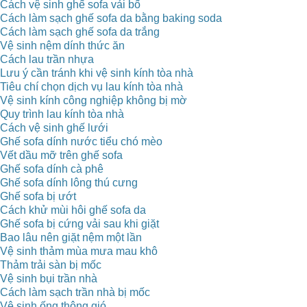
Cách vệ sinh ghế sofa vải bố
Cách làm sạch ghế sofa da bằng baking soda
Cách làm sạch ghế sofa da trắng
Vệ sinh nệm dính thức ăn
Cách lau trần nhựa
Lưu ý cần tránh khi vệ sinh kính tòa nhà
Tiêu chí chọn dịch vụ lau kính tòa nhà
Vệ sinh kính công nghiệp không bị mờ
Quy trình lau kính tòa nhà
Cách vệ sinh ghế lưới
Ghế sofa dính nước tiểu chó mèo
Vết dầu mỡ trên ghế sofa
Ghế sofa dính cà phê
Ghế sofa dính lông thú cưng
Ghế sofa bị ướt
Cách khử mùi hôi ghế sofa da
Ghế sofa bị cứng vải sau khi giặt
Bao lâu nên giặt nệm một lần
Vệ sinh thảm mùa mưa mau khô
Thảm trải sàn bị mốc
Vệ sinh bụi trần nhà
Cách làm sạch trần nhà bị mốc
Vệ sinh ống thông gió