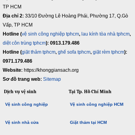
TP HCM
Địa chỉ 2:
33/10 Đường Lê Hoàng Phái, Phường 17, Q.Gò
Vấp, TP HCM
Hotline (
vệ sinh công nghiệp tphcm
,
lau kính tòa nhà tphcm
,
diệt côn trùng tphcm
): 0913.179.486
Hotline (
giặt thảm tphcm
,
ghế sofa tphcm
,
giặt rèm tphcm
):
0971.179.486
Website:
https://khonggiansach.org
Sơ đồ trang web:
Sitemap
Dịch vụ vệ sinh
Tại Tp. Hồ Chí Minh
Vệ sinh công nghiệp
Vệ sinh công nghiệp HCM
Vệ sinh nhà cửa
Giặt thảm tại HCM