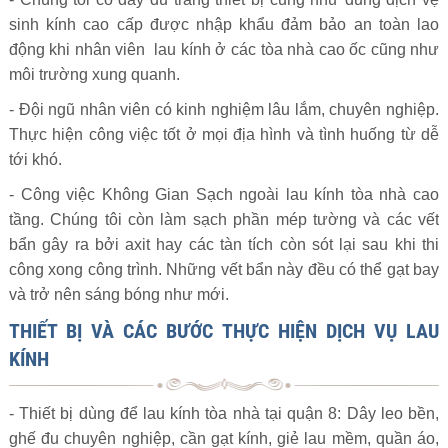
sinh kính cao cấp được nhập khẩu đảm bảo an toàn lao
động khi nhân viên lau kính ở các tòa nhà cao ốc cũng như
môi trường xung quanh.
- Đội ngũ nhân viên có kinh nghiệm lâu lắm, chuyên nghiệp.
Thực hiện công việc tốt ở mọi địa hình và tình huống từ dễ
tới khó.
- Công việc Không Gian Sạch ngoài lau kính tòa nhà cao
tầng. Chúng tôi còn làm sạch phần mép tường và các vết
bẩn gây ra bởi axit hay các tàn tích còn sót lại sau khi thi
công xong công trình. Những vết bẩn này đều có thể gạt bay
và trở nên sáng bóng như mới.
THIẾT BỊ VÀ CÁC BƯỚC THỰC HIỆN DỊCH VỤ LAU
KÍNH
- Thiết bị dùng để lau kính tòa nhà tại quận 8: Dây leo bền,
ghế đu chuyên nghiệp, cần gạt kính, giẻ lau mềm, quần áo,