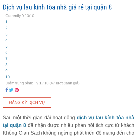
Dịch vụ lau kính tòa nhà giá rẻ tại quận 8
Currently 9.13/10
1
2
3
4
5
6
7
8
9
10
Điểm trung bình:
9.1
/
10
(
47
lượt đánh giá)
Sau một thời gian dài hoạt động
dịch vụ lau kính tòa nhà
tại quận 8
đã nhận được nhiều phản hồi tích cực từ khách
Không Gian Sạch không ngừng phát triển để mang đến cho