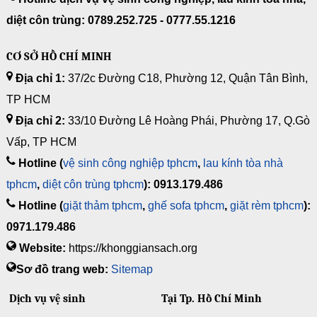
diệt côn trùng: 0789.252.725 - 0777.55.1216
CƠ SỞ HỒ CHÍ MINH
Địa chỉ 1:
37/2c Đường C18, Phường 12, Quận Tân Bình,
TP HCM
Địa chỉ 2:
33/10 Đường Lê Hoàng Phái, Phường 17, Q.Gò
Vấp, TP HCM
Hotline (
vệ sinh công nghiệp tphcm
,
lau kính tòa nhà
tphcm
,
diệt côn trùng tphcm
): 0913.179.486
Hotline (
giặt thảm tphcm
,
ghế sofa tphcm
,
giặt rèm tphcm
):
0971.179.486
Website:
https://khonggiansach.org
Sơ đồ trang web:
Sitemap
Dịch vụ vệ sinh
Tại Tp. Hồ Chí Minh