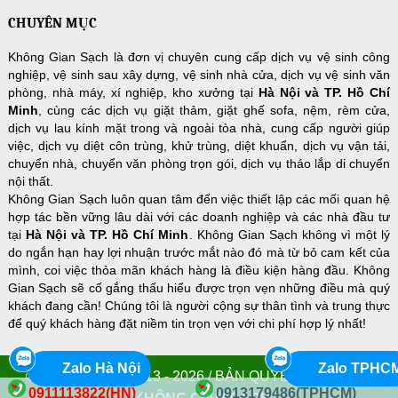
CHUYÊN MỤC
Không Gian Sạch là đơn vị chuyên cung cấp dịch vụ vệ sinh công
nghiệp, vệ sinh sau xây dựng, vệ sinh nhà cửa, dịch vụ vệ sinh văn
phòng, nhà máy, xí nghiệp, kho xưởng tại
Hà Nội và TP. Hồ Chí
Minh
, cùng các dịch vụ giặt thảm, giặt ghế sofa, nệm, rèm cửa,
dịch vụ lau kính mặt trong và ngoài tòa nhà, cung cấp người giúp
việc, dịch vụ diệt côn trùng, khử trùng, diệt khuẩn, dịch vụ vận tải,
chuyển nhà, chuyển văn phòng trọn gói, dịch vụ tháo lắp di chuyển
nội thất.
Không Gian Sạch luôn quan tâm đến việc thiết lập các mối quan hệ
hợp tác bền vững lâu dài với các doanh nghiệp và các nhà đầu tư
tại
Hà Nội và TP. Hồ Chí Minh
. Không Gian Sạch không vì một lý
do ngắn hạn hay lợi nhuận trước mắt nào đó mà từ bỏ cam kết của
mình, coi việc thỏa mãn khách hàng là điều kiện hàng đầu. Không
Gian Sạch sẽ cố gắng thấu hiểu được trọn vẹn những điều mà quý
khách đang cần! Chúng tôi là người cộng sự thân tình và trung thực
để quý khách hàng đặt niềm tin trọn vẹn với chi phí hợp lý nhất!
Zalo Hà Nội
Zalo TPHC
© COPYRIGHT 2013 - 2026 / BẢN QUYỀN THUỘC VỀ
0911113822(HN)
0913179486(TPHCM)