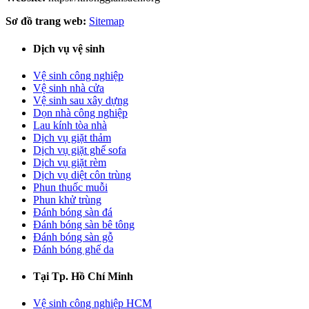
Sơ đồ trang web:
Sitemap
Dịch vụ vệ sinh
Vệ sinh công nghiệp
Vệ sinh nhà cửa
Vệ sinh sau xây dựng
Dọn nhà công nghiệp
Lau kính tòa nhà
Dịch vụ giặt thảm
Dịch vụ giặt ghế sofa
Dịch vụ giặt rèm
Dịch vụ diệt côn trùng
Phun thuốc muỗi
Phun khử trùng
Đánh bóng sàn đá
Đánh bóng sàn bê tông
Đánh bóng sàn gỗ
Đánh bóng ghế da
Tại Tp. Hồ Chí Minh
Vệ sinh công nghiệp HCM