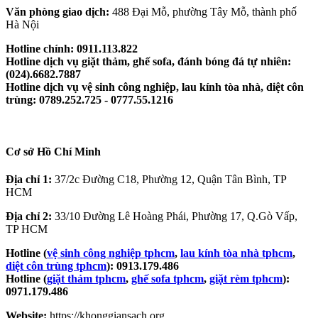
Văn phòng giao dịch:
488 Đại Mỗ, phường Tây Mỗ, thành phố
Hà Nội
Hotline chính: 0911.113.822
Hotline dịch vụ giặt thảm, ghế sofa, đánh bóng đá tự nhiên:
(024).6682.7887
Hotline dịch vụ vệ sinh công nghiệp, lau kính tòa nhà, diệt côn
trùng: 0789.252.725 - 0777.55.1216
Cơ sở Hồ Chí Minh
Địa chỉ 1:
37/2c Đường C18, Phường 12, Quận Tân Bình, TP
HCM
Địa chỉ 2:
33/10 Đường Lê Hoàng Phái, Phường 17, Q.Gò Vấp,
TP HCM
Hotline (
vệ sinh công nghiệp tphcm
,
lau kính tòa nhà tphcm
,
diệt côn trùng tphcm
): 0913.179.486
Hotline (
giặt thảm tphcm
,
ghế sofa tphcm
,
giặt rèm tphcm
):
0971.179.486
Website:
https://khonggiansach.org