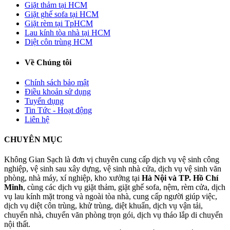
Giặt thảm tại HCM
Giặt ghế sofa tại HCM
Giặt rèm tại TpHCM
Lau kính tòa nhà tại HCM
Diệt côn trùng HCM
Về Chúng tôi
Chính sách bảo mật
Điều khoản sử dụng
Tuyển dụng
Tin Tức - Hoạt động
Liên hệ
CHUYÊN MỤC
Không Gian Sạch là đơn vị chuyên cung cấp dịch vụ vệ sinh công
nghiệp, vệ sinh sau xây dựng, vệ sinh nhà cửa, dịch vụ vệ sinh văn
phòng, nhà máy, xí nghiệp, kho xưởng tại
Hà Nội và TP. Hồ Chí
Minh
, cùng các dịch vụ giặt thảm, giặt ghế sofa, nệm, rèm cửa, dịch
vụ lau kính mặt trong và ngoài tòa nhà, cung cấp người giúp việc,
dịch vụ diệt côn trùng, khử trùng, diệt khuẩn, dịch vụ vận tải,
chuyển nhà, chuyển văn phòng trọn gói, dịch vụ tháo lắp di chuyển
nội thất.