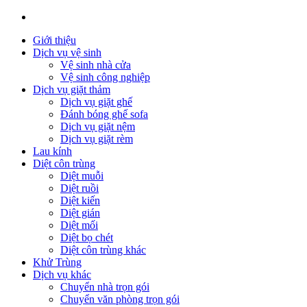
Giới thiệu
Dịch vụ vệ sinh
Vệ sinh nhà cửa
Vệ sinh công nghiệp
Dịch vụ giặt thảm
Dịch vụ giặt ghế
Đánh bóng ghế sofa
Dịch vụ giặt nệm
Dịch vụ giặt rèm
Lau kính
Diệt côn trùng
Diệt muỗi
Diệt ruồi
Diệt kiến
Diệt gián
Diệt mối
Diệt bọ chét
Diệt côn trùng khác
Khử Trùng
Dịch vụ khác
Chuyển nhà trọn gói
Chuyển văn phòng trọn gói