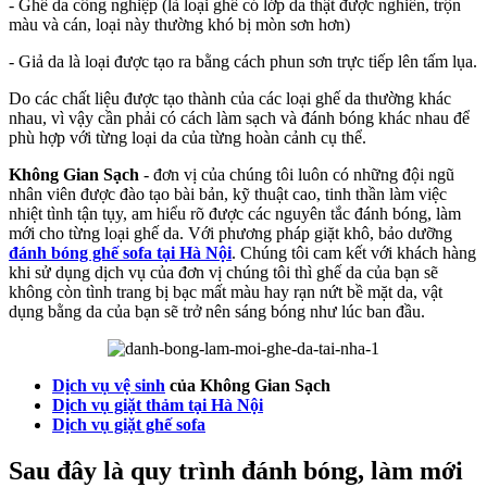
- Ghế da công nghiệp (là loại ghế có lớp da thật được nghiền, trộn
màu và cán, loại này thường khó bị mòn sơn hơn)
- Giả da là loại được tạo ra bằng cách phun sơn trực tiếp lên tấm lụa.
Do các chất liệu được tạo thành của các loại ghế da thường khác
nhau, vì vậy cần phải có cách làm sạch và đánh bóng khác nhau để
phù hợp với từng loại da của từng hoàn cảnh cụ thể.
Không Gian Sạch
- đơn vị của chúng tôi luôn có những đội ngũ
nhân viên được đào tạo bài bản, kỹ thuật cao, tinh thần làm việc
nhiệt tình tận tụy, am hiểu rõ được các nguyên tắc đánh bóng, làm
mới cho từng loại ghế da. Với phương pháp giặt khô, bảo dưỡng
đánh bóng ghế sofa tại Hà Nội
. Chúng tôi cam kết với khách hàng
khi sử dụng dịch vụ của đơn vị chúng tôi thì ghế da của bạn sẽ
không còn tình trang bị bạc mất màu hay rạn nứt bề mặt da, vật
dụng bằng da của bạn sẽ trở nên sáng bóng như lúc ban đầu.
Dịch vụ vệ sinh
của Không Gian Sạch
Dịch vụ giặt thảm tại Hà Nội
Dịch vụ giặt ghế sofa
Sau đây là quy trình đánh bóng, làm mới