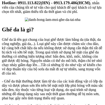
Hotline: 0911.113.822(HN) - 0913.179.486(HCM)
, nhân
viên của chúng tôi sẽ tư vấn cho quý khách để quý khách có sự lựa
chọn tốt nhất, giảm thiểu tối đa thời gian và chi phí.
Ghế da là gì?
Ghế da là tên gọi chung của loại ghế được làm bằng da (da thật, da
công nghiệp, giả da,..). Loại ghế này cần được chăm sóc chu đáo,
kỹ càng bởi chất liệu da nếu không được sử dụng cẩn thận thì rất dễ
bị rách và sờn bề mặt. Trong quá trình sử dụng bề mặt của ghế da
thường có những hiện tượng như: bẩn đen, khô, mốc, không còn
giữ được độ bóng. Nguyên nhân có thể do mồ hôi, thậm chí trẻ nhỏ
chạy nhảy giẫm đạp lên…Tất cả những lý do như vậy sẽ khiến cho
vẻ đẹp thuần túy của bộ sofa da mất đi sự tự nhiên, sang trọng vốn
dĩ của nó.
- Ghế da thật thường được làm từ da của các loài động vật có lớp da
dày và được phun sơn lên trên bề mặt một lớp phủ bóng với màu sắc
nâu đen, tùy thuộc vào từng loại vật dụng, do quá trình sử dụng
những đồ dùng dạng này sau một thời gian thường dễ bị mòn sơn,
phai bạc gây nên tình trạng thiếu mỹ quan.