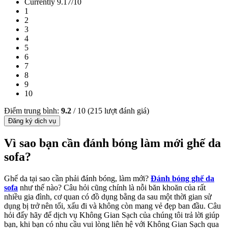
Currently 9.17/10
1
2
3
4
5
6
7
8
9
10
Điểm trung bình:
9.2
/
10
(
215
lượt đánh giá)
Vì sao bạn cần đánh bóng làm mới ghế da
sofa?
Ghế da tại sao cần phải đánh bóng, làm mới?
Đánh bóng ghế da
sofa
như thế nào? Câu hỏi cũng chính là nỗi băn khoăn của rất
nhiều gia đình, cơ quan có đồ dụng bằng da sau một thời gian sử
dụng bị trở nên tối, xấu đi và không còn mang vẻ đẹp ban đầu. Câu
hỏi đấy hãy để dịch vụ Không Gian Sạch của chúng tôi trả lời giúp
bạn, khi bạn có nhu cầu vui lòng liên hệ với Không Gian Sạch qua