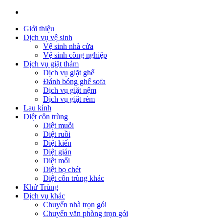
Giới thiệu
Dịch vụ vệ sinh
Vệ sinh nhà cửa
Vệ sinh công nghiệp
Dịch vụ giặt thảm
Dịch vụ giặt ghế
Đánh bóng ghế sofa
Dịch vụ giặt nệm
Dịch vụ giặt rèm
Lau kính
Diệt côn trùng
Diệt muỗi
Diệt ruồi
Diệt kiến
Diệt gián
Diệt mối
Diệt bọ chét
Diệt côn trùng khác
Khử Trùng
Dịch vụ khác
Chuyển nhà trọn gói
Chuyển văn phòng trọn gói