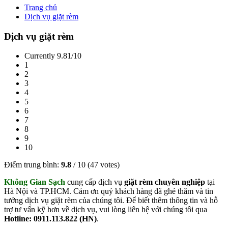
Trang chủ
Dịch vụ giặt rèm
Dịch vụ giặt rèm
Currently 9.81/10
1
2
3
4
5
6
7
8
9
10
Điểm trung bình:
9.8
/
10
(
47
votes)
Không Gian Sạch
cung cấp dịch vụ
giặt rèm chuyên nghiệp
tại
Hà Nội và TP.HCM. Cảm ơn quý khách hàng đã ghé thăm và tin
tưởng dịch vụ giặt rèm của chúng tôi. Để biết thêm thông tin và hỗ
trợ tư vấn kỹ hơn về dịch vụ, vui lòng liên hệ với chúng tôi qua
Hotline: 0911.113.822 (HN)
.