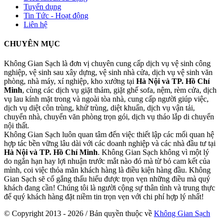
Tuyển dụng
Tin Tức - Hoạt động
Liên hệ
CHUYÊN MỤC
Không Gian Sạch là đơn vị chuyên cung cấp dịch vụ vệ sinh công
nghiệp, vệ sinh sau xây dựng, vệ sinh nhà cửa, dịch vụ vệ sinh văn
phòng, nhà máy, xí nghiệp, kho xưởng tại
Hà Nội và TP. Hồ Chí
Minh
, cùng các dịch vụ giặt thảm, giặt ghế sofa, nệm, rèm cửa, dịch
vụ lau kính mặt trong và ngoài tòa nhà, cung cấp người giúp việc,
dịch vụ diệt côn trùng, khử trùng, diệt khuẩn, dịch vụ vận tải,
chuyển nhà, chuyển văn phòng trọn gói, dịch vụ tháo lắp di chuyển
nội thất.
Không Gian Sạch luôn quan tâm đến việc thiết lập các mối quan hệ
hợp tác bền vững lâu dài với các doanh nghiệp và các nhà đầu tư tại
Hà Nội và TP. Hồ Chí Minh
. Không Gian Sạch không vì một lý
do ngắn hạn hay lợi nhuận trước mắt nào đó mà từ bỏ cam kết của
mình, coi việc thỏa mãn khách hàng là điều kiện hàng đầu. Không
Gian Sạch sẽ cố gắng thấu hiểu được trọn vẹn những điều mà quý
khách đang cần! Chúng tôi là người cộng sự thân tình và trung thực
để quý khách hàng đặt niềm tin trọn vẹn với chi phí hợp lý nhất!
© Copyright 2013 - 2026 / Bản quyền thuộc về
Không Gian Sạch