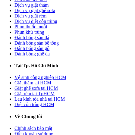
Dịch vụ giặt thảm
Dịch vụ giặt ghế sofa
Dịch vụ giặt rèm
Dịch vụ diệt côn trùng
Phun thuốc muỗi
Phun khử trùng
Đánh bóng sàn đá
Đánh bóng sàn bê tông
Đánh bóng sàn gỗ
Đánh bóng ghế da
Tại Tp. Hồ Chí Minh
Vệ sinh công nghiệp HCM
Giặt thảm tại HCM
Giặt ghế sofa tại HCM
Giặt rèm tại TpHCM
Lau kính tòa nhà tại HCM
Diệt côn trùng HCM
Về Chúng tôi
Chính sách bảo mật
Điều khoản sử dụng