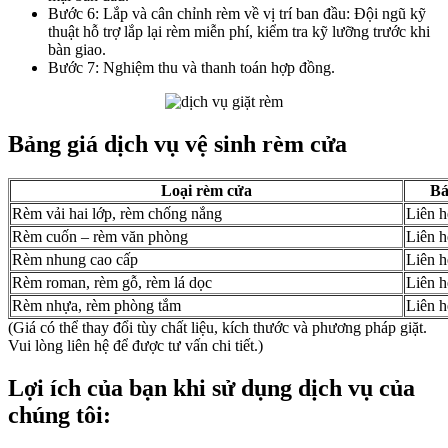
Bước 6: Lắp và cân chỉnh rèm về vị trí ban đầu: Đội ngũ kỹ
thuật hỗ trợ lắp lại rèm miễn phí, kiểm tra kỹ lưỡng trước khi
bàn giao.
Bước 7: Nghiệm thu và thanh toán hợp đồng.
Bảng giá dịch vụ vệ sinh rèm cửa
Loại rèm cửa
Bá
Rèm vải hai lớp, rèm chống nắng
Liên hê
Rèm cuốn – rèm văn phòng
Liên hê
Rèm nhung cao cấp
Liên hê
Rèm roman, rèm gỗ, rèm lá dọc
Liên hê
Rèm nhựa, rèm phòng tắm
Liên hê
(Giá có thể thay đổi tùy chất liệu, kích thước và phương pháp giặt.
Vui lòng liên hệ để được tư vấn chi tiết.)
Lợi ích của bạn khi sử dụng dịch vụ của
chúng tôi: