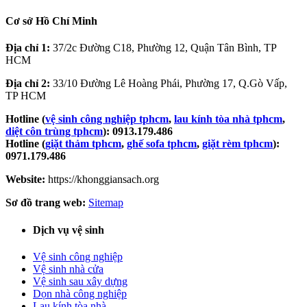
Cơ sở Hồ Chí Minh
Địa chỉ 1:
37/2c Đường C18, Phường 12, Quận Tân Bình, TP
HCM
Địa chỉ 2:
33/10 Đường Lê Hoàng Phái, Phường 17, Q.Gò Vấp,
TP HCM
Hotline (
vệ sinh công nghiệp tphcm
,
lau kính tòa nhà tphcm
,
diệt côn trùng tphcm
): 0913.179.486
Hotline (
giặt thảm tphcm
,
ghế sofa tphcm
,
giặt rèm tphcm
):
0971.179.486
Website:
https://khonggiansach.org
Sơ đồ trang web:
Sitemap
Dịch vụ vệ sinh
Vệ sinh công nghiệp
Vệ sinh nhà cửa
Vệ sinh sau xây dựng
Dọn nhà công nghiệp
Lau kính tòa nhà