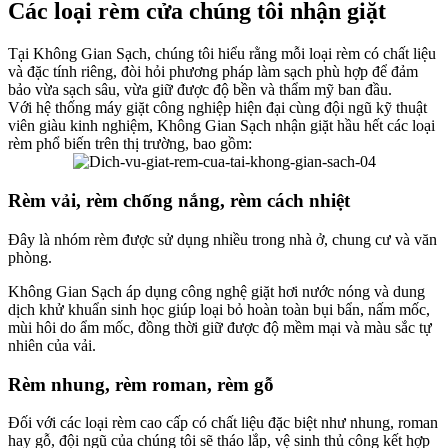
Các loại rèm cửa chúng tôi nhận giặt
Tại Không Gian Sạch, chúng tôi hiểu rằng mỗi loại rèm có chất liệu
và đặc tính riêng, đòi hỏi phương pháp làm sạch phù hợp để đảm
bảo vừa sạch sâu, vừa giữ được độ bền và thẩm mỹ ban đầu.
Với hệ thống máy giặt công nghiệp hiện đại cùng đội ngũ kỹ thuật
viên giàu kinh nghiệm, Không Gian Sạch nhận giặt hầu hết các loại
rèm phổ biến trên thị trường, bao gồm:
Rèm vải, rèm chống nắng, rèm cách nhiệt
Đây là nhóm rèm được sử dụng nhiều trong nhà ở, chung cư và văn
phòng.
Không Gian Sạch áp dụng công nghệ giặt hơi nước nóng và dung
dịch khử khuẩn sinh học giúp loại bỏ hoàn toàn bụi bẩn, nấm mốc,
mùi hôi do ẩm mốc, đồng thời giữ được độ mềm mại và màu sắc tự
nhiên của vải.
Rèm nhung, rèm roman, rèm gỗ
Đối với các loại rèm cao cấp có chất liệu đặc biệt như nhung, roman
hay gỗ, đội ngũ của chúng tôi sẽ tháo lắp, vệ sinh thủ công kết hợp