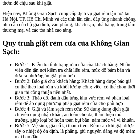
thơm dễ chịu sau khi giặt.
Hiện nay, Không Gian Sạch cung cấp dịch vụ giặt rèm tận nơi tại
Hà Nội, TP. Hồ Chí Minh và các tỉnh lân cận, đáp ứng nhanh chóng
nhu cầu của hộ gia đình, văn phòng, khách sạn, nhà hàng, trung tâm
thương mại và các tòa nhà cao tầng.
Quy trình giặt rèm cửa của Không Gian
Sạch:
Bước 1: Kiểm tra tình trạng rèm cửa của khách hàng: Nhân
viên đến tận nơi kiểm tra chất liệu rèm, mức độ bám bẩn và
đưa ra phương án giặt phù hợp.
Bước 2: Báo giá cho khách hàng: Khách hàng được báo giá
cụ thể theo loại rèm và khối lượng công việc, có thể chọn thời
gian thi công thuận tiện nhất.
Bước 3: Tháo dỡ, đánh dấu từng khu vực rèm và phân loại
rèm để áp dụng phương pháp giặt rèm cửa cho phù hợp
Bước 4: Giặt và làm sạch rèm cửa: Sử dụng dung dịch giặt
chuyên dụng nhập khẩu, an toàn cho da, thân thiện môi
trường, giúp loại bỏ hoàn toàn bụi bẩn, nấm mốc và vi khuẩn.
Bước 5: Vệ sinh, gia cố lại thanh treo: Rèm sau khi giặt được
sấy ở nhiệt độ ổn định, là phẳng, giữ nguyên dáng và độ mềm
mại ban đầu.