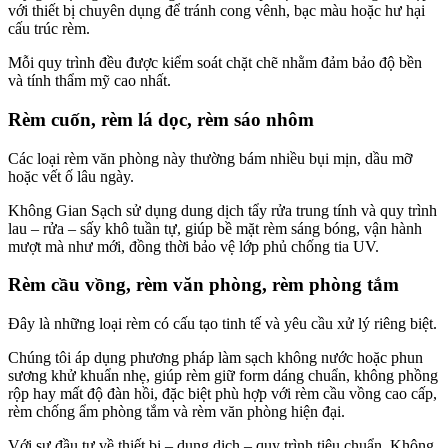
với thiết bị chuyên dụng để tránh cong vênh, bạc màu hoặc hư hại
cấu trúc rèm.
Mỗi quy trình đều được kiểm soát chặt chẽ nhằm đảm bảo độ bền
và tính thẩm mỹ cao nhất.
Rèm cuốn, rèm lá dọc, rèm sáo nhôm
Các loại rèm văn phòng này thường bám nhiều bụi mịn, dầu mỡ
hoặc vết ố lâu ngày.
Không Gian Sạch sử dụng dung dịch tẩy rửa trung tính và quy trình
lau – rửa – sấy khô tuần tự, giúp bề mặt rèm sáng bóng, vận hành
mượt mà như mới, đồng thời bảo vệ lớp phủ chống tia UV.
Rèm cầu vồng, rèm văn phòng, rèm phòng tắm
Đây là những loại rèm có cấu tạo tinh tế và yêu cầu xử lý riêng biệt.
Chúng tôi áp dụng phương pháp làm sạch không nước hoặc phun
sương khử khuẩn nhẹ, giúp rèm giữ form dáng chuẩn, không phồng
rộp hay mất độ đàn hồi, đặc biệt phù hợp với rèm cầu vồng cao cấp,
rèm chống ẩm phòng tắm và rèm văn phòng hiện đại.
Với sự đầu tư về thiết bị – dung dịch – quy trình tiêu chuẩn, Không