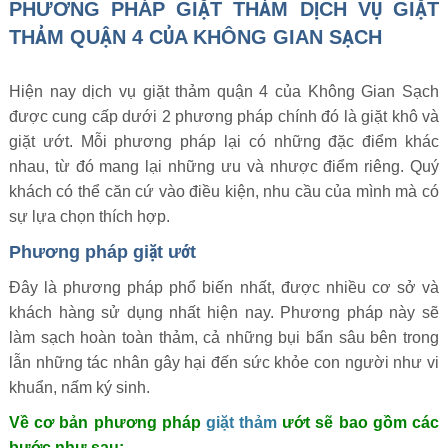
PHƯƠNG PHÁP GIẶT THẢM DỊCH VỤ GIẶT
THẢM QUẬN 4 CỦA KHÔNG GIAN SẠCH
Hiện nay dịch vụ giặt thảm quận 4 của Không Gian Sạch
được cung cấp dưới 2 phương pháp chính đó là giặt khô và
giặt ướt. Mỗi phương pháp lại có những đặc điểm khác
nhau, từ đó mang lại những ưu và nhược điểm riêng. Quý
khách có thể căn cứ vào điều kiện, nhu cầu của mình mà có
sự lựa chọn thích hợp.
Phương pháp giặt ướt
Đây là phương pháp phổ biến nhất, được nhiều cơ sở và
khách hàng sử dụng nhất hiện nay. Phương pháp này sẽ
làm sạch hoàn toàn thảm, cả những bụi bẩn sâu bên trong
lẫn những tác nhân gây hại đến sức khỏe con người như vi
khuẩn, nấm ký sinh.
Về cơ bản phương pháp
giặt thảm
ướt sẽ bao gồm các
bước như sau: