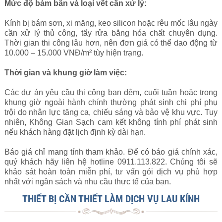
Mức độ bám bẩn và loại vết cần xử lý:
Kính bị bám sơn, xi măng, keo silicon hoặc rêu mốc lâu ngày
cần xử lý thủ công, tẩy rửa bằng hóa chất chuyên dụng.
Thời gian thi công lâu hơn, nên đơn giá có thể dao động từ
10.000 – 15.000 VNĐ/m² tùy hiện trạng.
Thời gian và khung giờ làm việc:
Các dự án yêu cầu thi công ban đêm, cuối tuần hoặc trong
khung giờ ngoài hành chính thường phát sinh chi phí phụ
trội do nhân lực tăng ca, chiếu sáng và bảo vệ khu vực. Tuy
nhiên, Không Gian Sạch cam kết không tính phí phát sinh
nếu khách hàng đặt lịch định kỳ dài hạn.
Báo giá chỉ mang tính tham khảo. Để có báo giá chính xác,
quý khách hãy liên hệ hotline 0911.113.822. Chúng tôi sẽ
khảo sát hoàn toàn miễn phí, tư vấn gói dịch vụ phù hợp
nhất với ngân sách và nhu cầu thực tế của bạn.
THIẾT BỊ CẦN THIẾT LÀM DỊCH VỤ LAU KÍNH