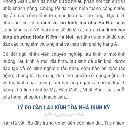
Không Gian Sạch đã nhận được nhiều phản hồi tích cực từ
phía khách hàng. Chúng tôi đã thực hiện thành công nhiều
dự án, các công trình lớn, các tòa nhà cao tầng...Đặc biệt,
nhu cầu tìm kiếm
dịch vụ lau kính toà nhà Hà Nội
ngày
càng tăng cao. Nổi bật trong số đó là các dự án
lau kính cao
tầng phường Hoàn Kiếm Hà Nội
, nơi tập trung mật độ dày
đặc các trung tâm thương mại và tháp văn phòng hạng A.
Có đội ngũ nhân viên chuyên nghiệp lau kính ở mọi tình
huống, lau kính ở mọi địa hình, lau kính dễ đến khó, được
đào tạo và có kinh nghiệm lâu năm, đảm bảo an toàn lao
động, chúng tôi đã mang đến cho người sử dụng một dịch
vụ lau kính chất lượng, làm hài lòng ngay cả những khách
hàng khó tính nhất từ Mỹ, Hàn Quốc, Nhật Bản, các chuỗi
của hàng, shop lớn, khách sạn...
LÝ DO CẦN LAU KÍNH TÒA NHÀ ĐỊNH KỲ
Kính là vật liệu đặc trưng trong kiến trúc hiện đại. Tuy nhiên,