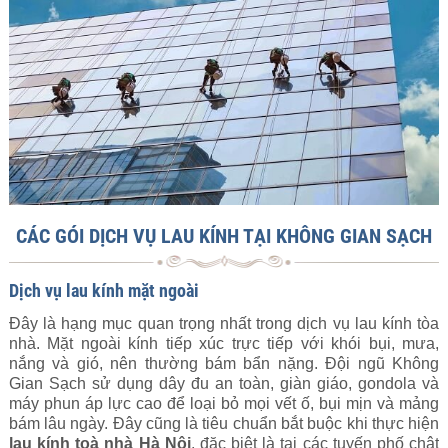
CÁC GÓI DỊCH VỤ LAU KÍNH TẠI KHÔNG GIAN SẠCH
Dịch vụ lau kính mặt ngoài
Đây là hạng mục quan trọng nhất trong dịch vụ lau kính tòa
nhà. Mặt ngoài kính tiếp xúc trực tiếp với khói bụi, mưa,
nắng và gió, nên thường bám bẩn nặng. Đội ngũ Không
Gian Sạch sử dụng dây đu an toàn, giàn giáo, gondola và
máy phun áp lực cao để loại bỏ mọi vết ố, bụi mịn và mảng
bám lâu ngày. Đây cũng là tiêu chuẩn bắt buộc khi thực hiện
lau kính toà nhà Hà Nội
, đặc biệt là tại các tuyến phố chật