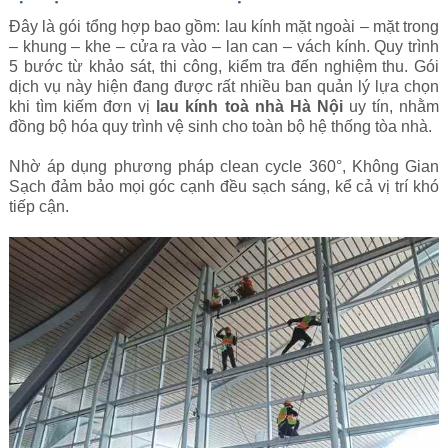
Đây là gói tổng hợp bao gồm: lau kính mặt ngoài – mặt trong
– khung – khe – cửa ra vào – lan can – vách kính. Quy trình
5 bước từ khảo sát, thi công, kiểm tra đến nghiệm thu. Gói
dịch vụ này hiện đang được rất nhiều ban quản lý lựa chọn
khi tìm kiếm đơn vị
lau kính toà nhà Hà Nội
uy tín, nhằm
đồng bộ hóa quy trình vệ sinh cho toàn bộ hệ thống tòa nhà.
Nhờ áp dụng phương pháp clean cycle 360°, Không Gian
Sạch đảm bảo mọi góc cạnh đều sạch sáng, kể cả vị trí khó
tiếp cận.