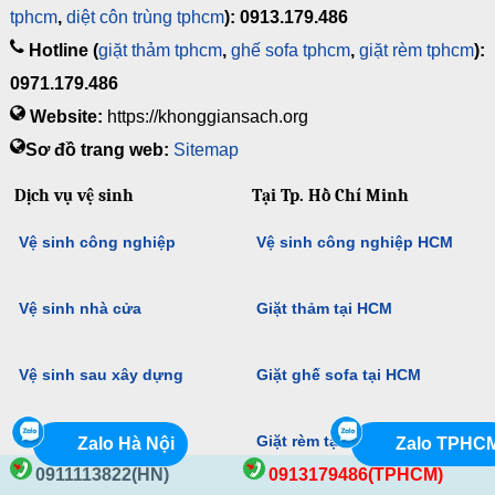
tphcm
,
diệt côn trùng tphcm
): 0913.179.486
Hotline (
giặt thảm tphcm
,
ghế sofa tphcm
,
giặt rèm tphcm
):
0971.179.486
Website:
https://khonggiansach.org
Sơ đồ trang web:
Sitemap
Dịch vụ vệ sinh
Tại Tp. Hồ Chí Minh
Vệ sinh công nghiệp
Vệ sinh công nghiệp HCM
Vệ sinh nhà cửa
Giặt thảm tại HCM
Vệ sinh sau xây dựng
Giặt ghế sofa tại HCM
Dọn nhà công nghiệp
Giặt rèm tại TpHCM
Zalo Hà Nội
Zalo TPHC
0911113822(HN)
0913179486(TPHCM)