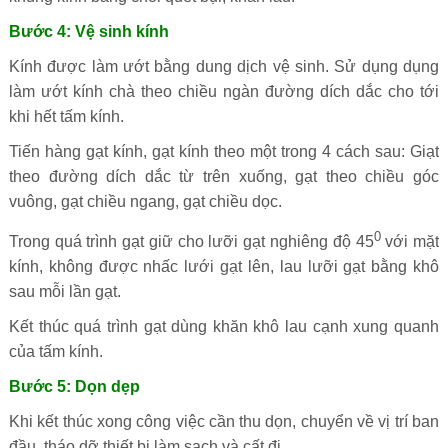
Bước 4: Vệ sinh kính
Kính được làm ướt bằng dung dịch vệ sinh. Sử dụng dụng
làm ướt kính chà theo chiều ngàn đường dích dắc cho tới
khi hết tấm kính.
Tiến hàng gạt kính, gạt kính theo một trong 4 cách sau: Giạt
theo đường dích dắc từ trên xuống, gạt theo chiều góc
vuông, gạt chiều ngang, gạt chiều dọc.
0
Trong quá trình gạt giữ cho lưỡi gạt nghiêng độ 45
với mặt
kính, không được nhấc lưới gạt lên, lau lưỡi gạt bằng khô
sau mỗi lần gạt.
Kết thúc quá trình gạt dùng khăn khô lau cạnh xung quanh
của tấm kính.
Bước 5: Dọn dẹp
Khi kết thúc xong công việc cần thu dọn, chuyển về vị trí ban
đầu, tháo dỡ thiết bị làm sạch và cất đi.