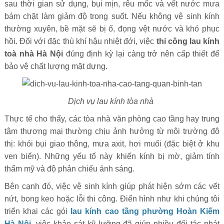
sau thời gian sử dụng, bụi mịn, rêu mốc và vết nước mưa
bám chặt làm giảm độ trong suốt. Nếu không vệ sinh kính
thường xuyên, bề mặt sẽ bị ố, đọng vệt nước và khó phục
hồi. Đối với đặc thù khí hậu nhiệt đới, việc
thi công lau kính
toà nhà Hà Nội
đúng định kỳ lại càng trở nên cấp thiết để
bảo vệ chất lượng mặt dựng.
Dịch vụ lau kính tòa nhà
Thực tế cho thấy, các tòa nhà văn phòng cao tầng hay trung
tâm thương mại thường chịu ảnh hưởng từ môi trường đô
thị: khói bụi giao thông, mưa axit, hơi muối (đặc biệt ở khu
ven biển). Những yếu tố này khiến kính bị mờ, giảm tính
thẩm mỹ và độ phản chiếu ánh sáng.
Bên cạnh đó, việc vệ sinh kính giúp phát hiện sớm các vết
nứt, bong keo hoặc lỗi thi công. Điển hình như khi chúng tôi
triển khai các gói
lau kính cao tầng phường Hoàn Kiếm
Hà Nội
, việc khảo sát kỹ lưỡng đã giúp nhiều đối tác phát