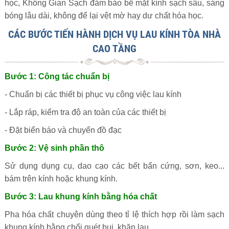
học, Không Gian Sạch đảm bảo bề mặt kính sạch sâu, sáng
bóng lâu dài, không để lại vệt mờ hay dư chất hóa học.
CÁC BƯỚC TIẾN HÀNH DỊCH VỤ LAU KÍNH TÒA NHÀ
CAO TẦNG
Bước 1: Công tác chuẩn bị
- Chuẩn bị các thiết bị phục vụ công việc lau kính
- Lắp ráp, kiểm tra độ an toàn của các thiết bị
- Đặt biển báo và chuyển đồ đạc
Bước 2: Vệ sinh phần thô
Sử dụng dụng cụ, dao cạo các bết bẩn cứng, sơn, keo...
bám trên kính hoặc khung kính.
Bước 3: Lau khung kính bằng hóa chất
Pha hóa chất chuyên dùng theo tỉ lệ thích hợp rồi làm sạch
khung kính bằng chổi quét bụi, khăn lau.