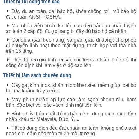
Thiết bị thi công trên cao
Dây đu an toàn, đai bảo hộ, khóa chống rơi, mũ bảo hộ
đạt chuẩn ANSI – OSHA.
Mỗi nhân viên trước khi lên cao đều trải qua huấn luyện
an toàn 2 cấp độ, được trang bị đầy đủ bảo hộ cá nhân.
Gondola (sàn treo nâng) và giàn giáo di động: cho phép
di chuyển linh hoạt theo mặt dựng, thích hợp với tòa nhà
trên 15 tầng.
Thiết bị neo giữ tĩnh lực và móc treo an toàn, giúp đội thi
công ổn định khi làm việc ở độ cao lớn.
Thiết bị làm sạch chuyên dụng
Cây gạt kính inox, khăn microfiber siêu mềm giúp loại bỏ
bụi mà không trầy xước.
Máy phun nước áp lực cao làm sạch nhanh rêu, bám
bẩn, đặc biệt với các vách kính mặt tiền lớn.
Bình chứa hóa chất, bàn chải mềm, dung dịch trung tính
nhập khẩu từ Malaysia, Đức, Ý,...
Tất cả dung dịch đều đạt chuẩn an toàn, không chứa axit
hoặc clo, đảm bảo thân thiện môi trường.