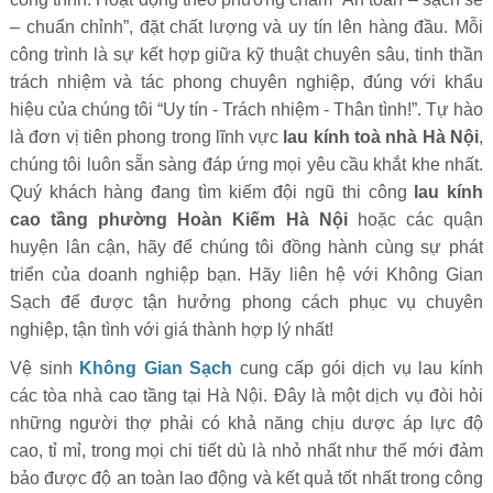
– chuẩn chỉnh”, đặt chất lượng và uy tín lên hàng đầu. Mỗi
công trình là sự kết hợp giữa kỹ thuật chuyên sâu, tinh thần
trách nhiệm và tác phong chuyên nghiệp, đúng với khẩu
hiệu của chúng tôi “Uy tín - Trách nhiệm - Thân tình!”. Tự hào
là đơn vị tiên phong trong lĩnh vực
lau kính toà nhà Hà Nội
,
chúng tôi luôn sẵn sàng đáp ứng mọi yêu cầu khắt khe nhất.
Quý khách hàng đang tìm kiếm đội ngũ thi công
lau kính
cao tầng phường Hoàn Kiếm Hà Nội
hoặc các quận
huyện lân cận, hãy để chúng tôi đồng hành cùng sự phát
triển của doanh nghiệp bạn. Hãy liên hệ với Không Gian
Sạch để được tận hưởng phong cách phục vụ chuyên
nghiệp, tận tình với giá thành hợp lý nhất!
Vệ sinh
Không Gian Sạch
cung cấp gói dịch vụ lau kính
các tòa nhà cao tầng tại Hà Nội. Đây là một dịch vụ đòi hỏi
những người thợ phải có khả năng chịu dược áp lực độ
cao, tỉ mỉ, trong mọi chi tiết dù là nhỏ nhất như thế mới đảm
bảo được độ an toàn lao động và kết quả tốt nhất trong công