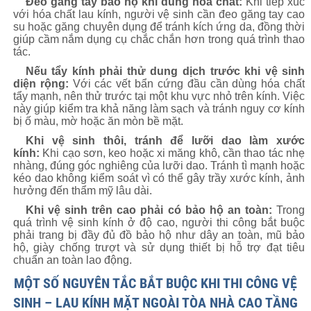
Đeo găng tay bảo hộ khi dùng hóa chất:
Khi tiếp xúc
với hóa chất lau kính, người vệ sinh cần đeo găng tay cao
su hoặc găng chuyên dụng để tránh kích ứng da, đồng thời
giúp cầm nắm dụng cụ chắc chắn hơn trong quá trình thao
tác.
Nếu tẩy kính phải thử dung dịch trước khi vệ sinh
diện rộng:
Với các vết bẩn cứng đầu cần dùng hóa chất
tẩy mạnh, nên thử trước tại một khu vực nhỏ trên kính. Việc
này giúp kiểm tra khả năng làm sạch và tránh nguy cơ kính
bị ố màu, mờ hoặc ăn mòn bề mặt.
Khi vệ sinh thôi, tránh để lưỡi dao làm xước
kính:
Khi cạo sơn, keo hoặc xi măng khô, cần thao tác nhẹ
nhàng, đúng góc nghiêng của lưỡi dao. Tránh tì mạnh hoặc
kéo dao không kiểm soát vì có thể gây trầy xước kính, ảnh
hưởng đến thẩm mỹ lâu dài.
Khi vệ sinh trên cao phải có bảo hộ an toàn:
Trong
quá trình vệ sinh kính ở độ cao, người thi công bắt buộc
phải trang bị đầy đủ đồ bảo hộ như dây an toàn, mũ bảo
hộ, giày chống trượt và sử dụng thiết bị hỗ trợ đạt tiêu
chuẩn an toàn lao động.
MỘT SỐ NGUYÊN TẮC BẮT BUỘC KHI THI CÔNG VỆ
SINH – LAU KÍNH MẶT NGOÀI TÒA NHÀ CAO TẦNG