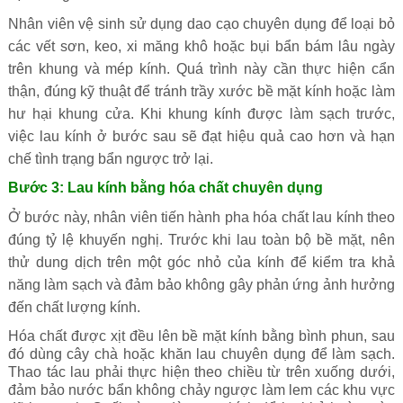
Nhân viên vệ sinh sử dụng dao cạo chuyên dụng để loại bỏ
các vết sơn, keo, xi măng khô hoặc bụi bẩn bám lâu ngày
trên khung và mép kính. Quá trình này cần thực hiện cẩn
thận, đúng kỹ thuật để tránh trầy xước bề mặt kính hoặc làm
hư hại khung cửa. Khi khung kính được làm sạch trước,
việc lau kính ở bước sau sẽ đạt hiệu quả cao hơn và hạn
chế tình trạng bẩn ngược trở lại.
Bước 3: Lau kính bằng hóa chất chuyên dụng
Ở bước này, nhân viên tiến hành pha hóa chất lau kính theo
đúng tỷ lệ khuyến nghị. Trước khi lau toàn bộ bề mặt, nên
thử dung dịch trên một góc nhỏ của kính để kiểm tra khả
năng làm sạch và đảm bảo không gây phản ứng ảnh hưởng
đến chất lượng kính.
Hóa chất được xịt đều lên bề mặt kính bằng bình phun, sau
đó dùng cây chà hoặc khăn lau chuyên dụng để làm sạch.
Thao tác lau phải thực hiện theo chiều từ trên xuống dưới,
đảm bảo nước bẩn không chảy ngược làm lem các khu vực