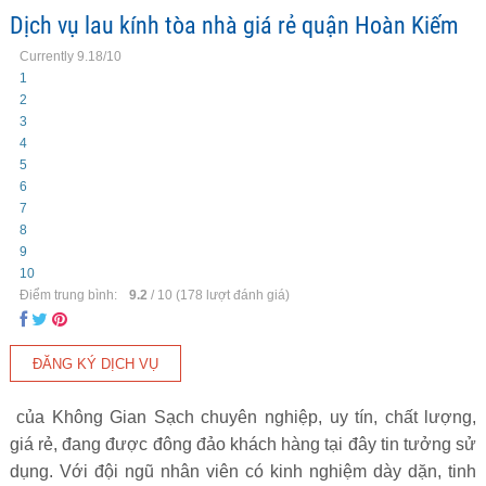
Dịch vụ lau kính tòa nhà giá rẻ quận Hoàn Kiếm
Currently 9.18/10
1
2
3
4
5
6
7
8
9
10
Điểm trung bình:
9.2
/
10
(
178
lượt đánh giá)
của Không Gian Sạch chuyên nghiệp, uy tín, chất lượng,
giá rẻ, đang được đông đảo khách hàng tại đây tin tưởng sử
dụng. Với đội ngũ nhân viên có kinh nghiệm dày dặn, tinh