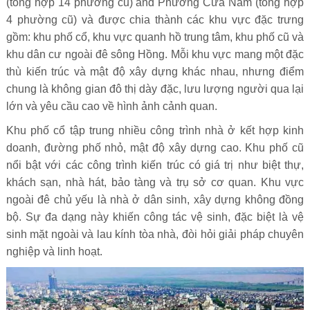
(tổng hợp 14 phường cũ) and Phường Cửa Nam (tổng hợp
4 phường cũ) và được chia thành các khu vực đặc trưng
gồm: khu phố cổ, khu vực quanh hồ trung tâm, khu phố cũ và
khu dân cư ngoài đê sông Hồng. Mỗi khu vực mang một đặc
thù kiến trúc và mật độ xây dựng khác nhau, nhưng điểm
chung là không gian đô thị dày đặc, lưu lượng người qua lại
lớn và yêu cầu cao về hình ảnh cảnh quan.
Khu phố cổ tập trung nhiều công trình nhà ở kết hợp kinh
doanh, đường phố nhỏ, mật độ xây dựng cao. Khu phố cũ
nổi bật với các công trình kiến trúc có giá trị như biệt thự,
khách sạn, nhà hát, bảo tàng và trụ sở cơ quan. Khu vực
ngoài đê chủ yếu là nhà ở dân sinh, xây dựng không đồng
bộ. Sự đa dạng này khiến công tác vệ sinh, đặc biệt là vệ
sinh mặt ngoài và lau kính tòa nhà, đòi hỏi giải pháp chuyên
nghiệp và linh hoạt.