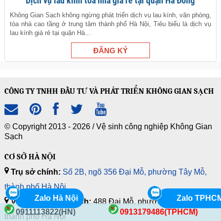
Dịch vụ lau kính tòa nhà giá rẻ tại quận Hà Đông
Không Gian Sạch không ngừng phát triển dịch vụ lau kính, văn phòng,
tòa nhà cao tầng ở trung tâm thành phố Hà Nội, Tiêu biểu là dịch vụ
lau kính giá rẻ tại quận Hà...
CÔNG TY TNHH ĐẦU TƯ VÀ PHÁT TRIỂN KHÔNG GIAN SẠCH
© Copyright 2013 - 2026 /
Vệ sinh công nghiệp Không Gian
Sạch
CƠ SỞ HÀ NỘI
Trụ sở chính:
Số 2B, ngõ 356 Đại Mỗ, phường Tây Mỗ,
thành phố Hà Nội
Zalo Hà Nội
Zalo TPHC
Văn phòng giao dịch:
488 Đại Mỗ, phường Tây Mỗ,
0911113822(HN)
0913179486(TPHCM)
thành phố Hà Nội