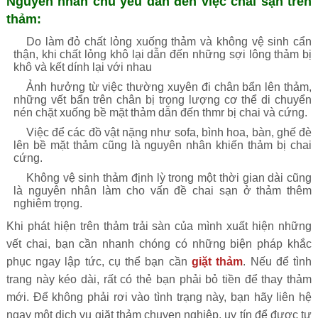
Nguyên nhân chủ yếu dẫn đến việc chai sạn trên
thảm:
Do làm đỏ chất lỏng xuống thảm và không vệ sinh cẩn
thận, khi chất lỏng khô lại dẫn đến những sợi lông thảm bị
khô và kết dính lại với nhau
Ảnh hưởng từ việc thường xuyên đi chân bẩn lên thảm,
những vết bẩn trên chân bị trọng lượng cơ thể di chuyển
nén chặt xuống bề mặt thảm dẫn đến thmr bị chai và cứng.
Việc để các đồ vật nặng như sofa, bình hoa, bàn, ghế đè
lên bề mặt thảm cũng là nguyên nhân khiến thảm bị chai
cứng.
Không vệ sinh thảm định lỳ trong một thời gian dài cũng
là nguyên nhân làm cho vấn đề chai sạn ở thảm thêm
nghiêm trọng.
Khi phát hiện trên thảm trải sàn của mình xuất hiện những
vết chai, bạn cần nhanh chóng có những biện pháp khắc
phục ngay lập tức, cụ thể bạn cần
giặt thảm
. Nếu để tình
trang này kéo dài, rất có thẻ bạn phải bỏ tiền để thay thảm
mới. Để không phải rơi vào tình trạng này, bạn hãy liên hệ
ngay một dịch vụ giặt thảm chuyen nghiệp, uy tín để được tư