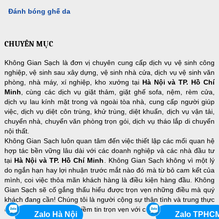
Đánh bóng ghế da
CHUYÊN MỤC
Không Gian Sạch là đơn vị chuyên cung cấp dịch vụ vệ sinh công
nghiệp, vệ sinh sau xây dựng, vệ sinh nhà cửa, dịch vụ vệ sinh văn
phòng, nhà máy, xí nghiệp, kho xưởng tại
Hà Nội và TP. Hồ Chí
Minh
, cùng các dịch vụ giặt thảm, giặt ghế sofa, nệm, rèm cửa,
dịch vụ lau kính mặt trong và ngoài tòa nhà, cung cấp người giúp
việc, dịch vụ diệt côn trùng, khử trùng, diệt khuẩn, dịch vụ vận tải,
chuyển nhà, chuyển văn phòng trọn gói, dịch vụ tháo lắp di chuyển
nội thất.
Không Gian Sạch luôn quan tâm đến việc thiết lập các mối quan hệ
hợp tác bền vững lâu dài với các doanh nghiệp và các nhà đầu tư
tại
Hà Nội và TP. Hồ Chí Minh
. Không Gian Sạch không vì một lý
do ngắn hạn hay lợi nhuận trước mắt nào đó mà từ bỏ cam kết của
mình, coi việc thỏa mãn khách hàng là điều kiện hàng đầu. Không
Gian Sạch sẽ cố gắng thấu hiểu được trọn vẹn những điều mà quý
khách đang cần! Chúng tôi là người cộng sự thân tình và trung thực
để quý khách hàng đặt niềm tin trọn vẹn với chi phí hợp lý nhất!
Zalo Hà Nội
Zalo TPHC