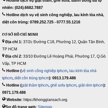
Hotline dịch vụ giặt thảm, ghế sofa, đánh bóng đá tự
nhiên: (024).6682.7887
Hotline dịch vụ vệ sinh công nghiệp, lau kính tòa nhà,
diệt côn trùng: 0789.252.725 - 0777.55.1216
CƠ SỞ HỒ CHÍ MINH
Địa chỉ 1:
37/2c Đường C18, Phường 12, Quận Tân Bình,
TP HCM
Địa chỉ 2:
33/10 Đường Lê Hoàng Phái, Phường 17, Q.Gò
Vấp, TP HCM
Hotline (
vệ sinh công nghiệp tphcm
,
lau kính tòa nhà
tphcm
,
diệt côn trùng tphcm
): 0913.179.486
Hotline (
giặt thảm tphcm
,
ghế sofa tphcm
,
giặt rèm tphcm
):
0971.179.486
Website:
https://khonggiansach.org
Sơ đồ trang web:
Sitemap