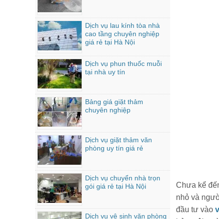
Dịch vụ lau kính tòa nhà
cao tầng chuyên nghiệp
giá rẻ tại Hà Nội
Dịch vụ phun thuốc muỗi
tại nhà uy tín
Bảng giá giặt thảm
chuyên nghiệp
Dịch vụ giặt thảm văn
phòng uy tín giá rẻ
Dịch vụ chuyển nhà trọn
Chưa kể đến 
gói giá rẻ tại Hà Nội
nhỏ và người
đầu tư vào
Dich vụ vệ sinh văn phòng