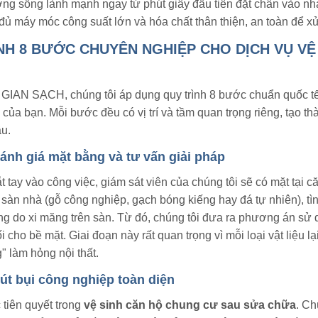
ờng sống lành mạnh ngay từ phút giây đầu tiên đặt chân vào
ủ máy móc công suất lớn và hóa chất thân thiện, an toàn để xử l
NH 8 BƯỚC CHUYÊN NGHIỆP CHO DỊCH VỤ VỆ
IAN SẠCH, chúng tôi áp dụng quy trình 8 bước chuẩn quốc tế,
 của bạn. Mỗi bước đều có vị trí và tầm quan trọng riêng, tạo th
u.
ánh giá mặt bằng và tư vấn giải pháp
t tay vào công việc, giám sát viên của chúng tôi sẽ có mặt tại c
i sàn nhà (gỗ công nghiệp, gạch bóng kiếng hay đá tự nhiên), 
àng do xi măng trên sàn. Từ đó, chúng tôi đưa ra phương án s
ối cho bề mặt. Giai đoạn này rất quan trọng vì mỗi loại vật liệu l
" làm hỏng nội thất.
út bụi công nghiệp toàn diện
 tiên quyết trong
vệ sinh căn hộ chung cư sau sửa chữa
. Ch