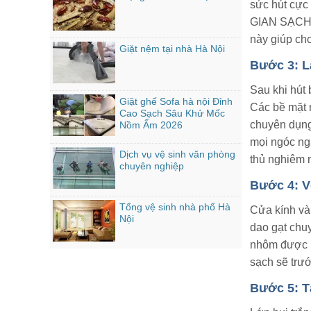
sức hút cực
GIAN SẠCH đư
này giúp cho
Giặt nệm tại nhà Hà Nội
Bước 3: La
Sau khi hút 
Giặt ghế Sofa hà nội Đỉnh
Các bề mặt 
Cao Sạch Sâu Khử Mốc
chuyên dụng
Nồm Ẩm 2026
mọi ngóc ng
Dịch vụ vệ sinh văn phòng
thủ nghiêm 
chuyên nghiệp
Bước 4: V
Tổng vệ sinh nhà phố Hà
Cửa kính và 
Nội
dao gạt chu
nhôm được l
sạch sẽ trướ
Bước 5: T