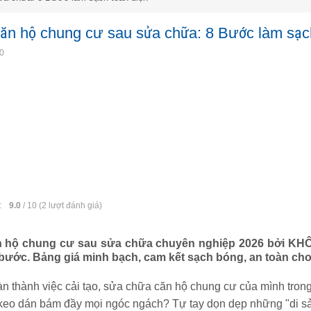
căn hộ chung cư sau sửa chữa: 8 Bước làm sạc
10
:
9.0
/
10
(
2
lượt đánh giá)
n hộ chung cư sau sửa chữa chuyên nghiệp 2026 bởi KH
 bước. Bảng giá minh bạch, cam kết sạch bóng, an toàn cho
n thành việc cải tạo, sửa chữa căn hộ chung cư của mình tron
keo dán bám đầy mọi ngóc ngách? Tự tay dọn dẹp những "di sản