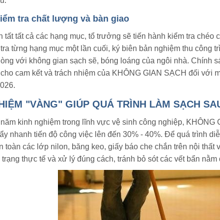
u.
iểm tra chất lượng và bàn giao
 tất tất cả các hạng mục, tổ trưởng sẽ tiến hành kiểm tra chéo
 tra từng hạng mục một lần cuối, ký biên bản nghiệm thu công t
lòng với không gian sạch sẽ, bóng loáng của ngôi nhà. Chính s
cho cam kết và trách nhiệm của KHÔNG GIAN SẠCH đối với mọ
026.
HIỆM "VÀNG" GIÚP QUÁ TRÌNH LÀM SẠCH SA
năm kinh nghiệm trong lĩnh vực vệ sinh công nghiệp, KHÔNG 
ẩy nhanh tiến độ công việc lên đến 30% - 40%. Để quá trình diễ
 toàn các lớp nilon, băng keo, giấy báo che chắn trên nội thất 
 trạng thực tế và xử lý đúng cách, tránh bỏ sót các vết bẩn nằm