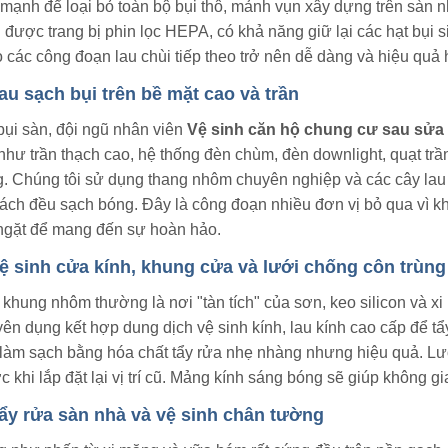
 mạnh để loại bỏ toàn bộ bụi thô, mảnh vụn xây dựng trên sàn
ợc trang bị phin lọc HEPA, có khả năng giữ lại các hạt bụi si
 các công đoạn lau chùi tiếp theo trở nên dễ dàng và hiệu quả
u sạch bụi trên bề mặt cao và trần
bụi sàn, đội ngũ nhân viên
Vệ sinh căn hộ chung cư sau sửa
như trần thạch cao, hệ thống đèn chùm, đèn downlight, quạt tr
. Chúng tôi sử dụng thang nhôm chuyên nghiệp và các cây lau k
ách đều sạch bóng. Đây là công đoạn nhiều đơn vị bỏ qua vì
ngặt để mang đến sự hoàn hảo.
ệ sinh cửa kính, khung cửa và lưới chống côn trùng
khung nhôm thường là nơi "tàn tích" của sơn, keo silicon và x
yên dụng kết hợp dung dịch vệ sinh kính, lau kính cao cấp để 
àm sạch bằng hóa chất tẩy rửa nhẹ nhàng nhưng hiệu quả. Lưới
c khi lắp đặt lại vị trí cũ. Mảng kính sáng bóng sẽ giúp không 
ẩy rửa sàn nhà và vệ sinh chân tường