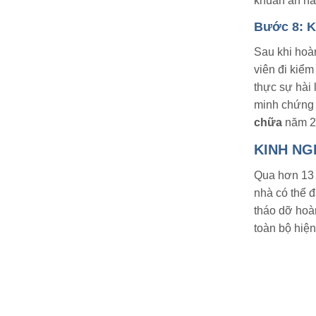
khuẩn ẩn ná
Bước 8: K
Sau khi hoàn
viên đi kiểm
thực sự hài 
minh chứng 
chữa
năm 2
KINH NG
Qua hơn 13 
nhà có thể đ
tháo dỡ hoàn
toàn bộ hiện