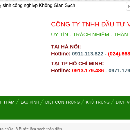
ệ sinh công nghiệp Không Gian Sạch
CÔNG TY TNHH ĐẦU TƯ 
UY TÍN - TRÁCH NHIỆM - THÂN 
TẠI HÀ NỘI:
Hotline:
0911.113.822
-
(024).66
TẠI TP HỒ CHÍ MINH:
Hotline:
0913.179.486
-
0971.179
ẶT THẢM
LAU KÍNH
DIỆT CÔN TRÙNG
KHỬ TRÙNG
DỊCH V
sửa chữa: 8 Bước làm sạch toàn diện