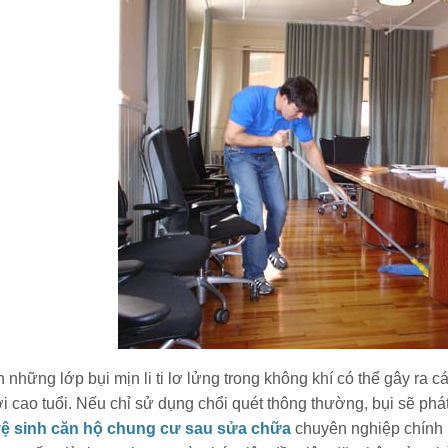
những lớp bụi mịn li ti lơ lửng trong không khí có thể gây ra 
 cao tuổi. Nếu chỉ sử dụng chổi quét thông thường, bụi sẽ phát
vệ sinh căn hộ chung cư sau sửa chữa
chuyên nghiệp chính 