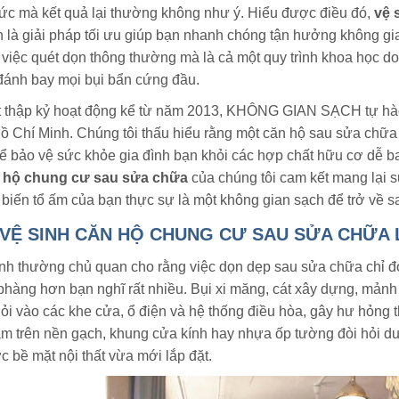
sức mà kết quả lại thường không như ý. Hiểu được điều đó,
vệ 
h là giải pháp tối ưu giúp bạn nhanh chóng tận hưởng không gi
à việc quét dọn thông thường mà là cả một quy trình khoa họ
đánh bay mọi bụi bẩn cứng đầu.
 thập kỷ hoạt động kể từ năm 2013, KHÔNG GIAN SẠCH tự hào là
Hồ Chí Minh. Chúng tôi thấu hiểu rằng một căn hộ sau sửa chữa
ể bảo vệ sức khỏe gia đình bạn khỏi các hợp chất hữu cơ dễ ba
n hộ chung cư sau sửa chữa
của chúng tôi cam kết mang lại sự 
, biến tổ ấm của bạn thực sự là một không gian sạch để trở về s
 VỆ SINH CĂN HỘ CHUNG CƯ SAU SỬA CHỮA L
nh thường chủ quan cho rằng việc dọn dẹp sau sửa chữa chỉ đơn
 phàng hơn bạn nghĩ rất nhiều. Bụi xi măng, cát xây dựng, mả
lỏi vào các khe cửa, ổ điện và hệ thống điều hòa, gây hư hỏng th
m trên nền gạch, khung cửa kính hay nhựa ốp tường đòi hỏi d
c bề mặt nội thất vừa mới lắp đặt.