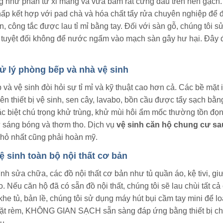
ng như phấn từ xi măng và vữa bám rất cứng đầu trên nền g
hấp kết hợp với pad chà và hóa chất tẩy rửa chuyên nghiệp để đ
n, công tắc được lau tỉ mỉ bằng tay. Đối với sàn gỗ, chúng tôi 
, tuyệt đối không để nước ngấm vào mạch sàn gây hư hại. Đây 
ử lý phòng bếp và nhà vệ sinh
và vệ sinh đòi hỏi sự tỉ mỉ và kỹ thuật cao hơn cả. Các bề mặt 
ên thiết bị vệ sinh, sen cây, lavabo, bồn cầu được tẩy sạch b
ặc biệt chú trọng khử trùng, khử mùi hôi ẩm mốc thường tồn đọ
ự sáng bóng và thơm tho. Dịch vụ
vệ sinh căn hộ chung cư s
hỏ nhất cũng phải hoàn mỹ.
ệ sinh toàn bộ nội thất cơ bản
ình sửa chữa, các đồ nội thất cơ bản như tủ quần áo, kệ tivi,
ào. Nếu căn hộ đã có sẵn đồ nội thất, chúng tôi sẽ lau chùi tất 
khe tủ, bản lề, chúng tôi sử dụng máy hút bụi cầm tay mini để loạ
ặt rèm, KHÔNG GIAN SẠCH sẵn sàng đáp ứng bằng thiết bị chu