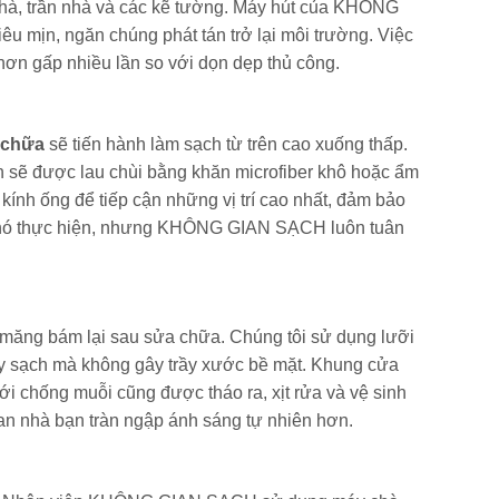
 nhà, trần nhà và các kẽ tường. Máy hút của KHÔNG
êu mịn, ngăn chúng phát tán trở lại môi trường. Việc
 hơn gấp nhiều lần so với dọn dẹp thủ công.
 chữa
sẽ tiến hành làm sạch từ trên cao xuống thấp.
ần sẽ được lau chùi bằng khăn microfiber khô hoặc ẩm
ính ống để tiếp cận những vị trí cao nhất, đảm bảo
 khó thực hiện, nhưng KHÔNG GIAN SẠCH luôn tuân
i măng bám lại sau sửa chữa. Chúng tôi sử dụng lưỡi
tẩy sạch mà không gây trầy xước bề mặt. Khung cửa
 chống muỗi cũng được tháo ra, xịt rửa và vệ sinh
gian nhà bạn tràn ngập ánh sáng tự nhiên hơn.