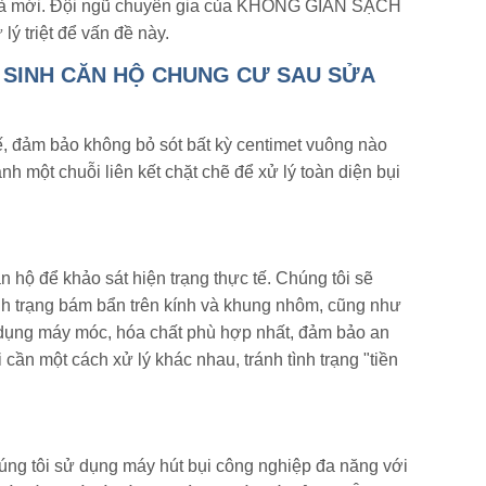
 nhà mới. Đội ngũ chuyên gia của KHÔNG GIAN SẠCH
ý triệt để vấn đề này.
 SINH CĂN HỘ CHUNG CƯ SAU SỬA
 đảm bảo không bỏ sót bất kỳ centimet vuông nào
ành một chuỗi liên kết chặt chẽ để xử lý toàn diện bụi
ăn hộ để khảo sát hiện trạng thực tế. Chúng tôi sẽ
tình trạng bám bẩn trên kính và khung nhôm, cũng như
ử dụng máy móc, hóa chất phù hợp nhất, đảm bảo an
ại cần một cách xử lý khác nhau, tránh tình trạng "tiền
úng tôi sử dụng máy hút bụi công nghiệp đa năng với