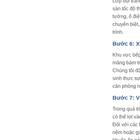
Lớp bụi trắ
sàn tốc độ t
tường, ổ điệ
chuyên biệt
trình.
Bước 6: X
Khu vực bếp 
măng bám tr
Chúng tôi đ
sinh thực s
căn phòng n
Bước 7: V
Trong quá tr
có thể lọt v
Đối với các 
nệm hoặc gi