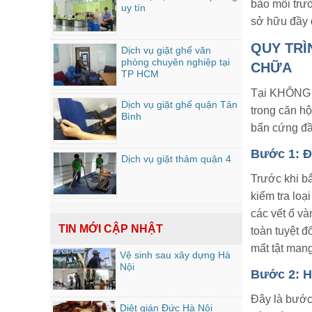
bảo môi trư
uy tín
sở hữu đầy đ
QUY TRÌ
Dịch vụ giặt ghế văn
phòng chuyên nghiệp tại
CHỮA
TP HCM
Tại KHÔNG G
Dịch vụ giặt ghế quận Tân
trong căn hộ
Bình
bẩn cứng đầ
Bước 1: Đ
Dịch vụ giặt thảm quận 4
Trước khi bắ
kiểm tra loạ
các vết ố v
TIN MỚI CẬP NHẬT
toàn tuyệt đ
mất tật mang
Vệ sinh sau xây dựng Hà
Nội
Bước 2: H
Đây là bước
Diệt gián Đức Hà Nội