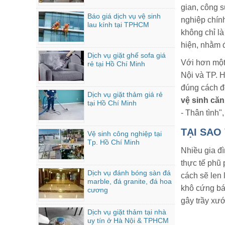
gian, công 
Báo giá dịch vụ vệ sinh
nghiệp chín
lau kính tại TPHCM
không chỉ l
hiện, nhằm 
Dịch vụ giặt ghế sofa giá
Với hơn một
rẻ tại Hồ Chí Minh
Nội và TP. 
đúng cách đ
Dịch vụ giặt thảm giá rẻ
vệ sinh că
tại Hồ Chí Minh
- Thân tình"
TẠI SAO
Vệ sinh công nghiệp tại
Tp. Hồ Chí Minh
Nhiều gia đì
thực tế phũ
Dịch vụ đánh bóng sàn đá
cách sẽ len 
marble, đá granite, đá hoa
khô cứng bá
cương
gây trầy xướ
Dịch vụ giặt thảm tại nhà
uy tín ở Hà Nội & TPHCM