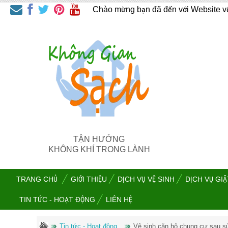
Chào mừng bạn đã đến với Website v
TẬN HƯỞNG
KHÔNG KHÍ TRONG LÀNH
TRANG CHỦ
GIỚI THIỆU
DỊCH VỤ VỆ SINH
DỊCH VỤ GI
TIN TỨC - HOẠT ĐỘNG
LIÊN HỆ
Tin tức - Hoạt động
Vệ sinh căn hộ chung cư sau 