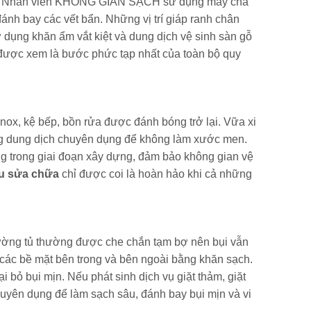
ạch. Nhân viên KHÔNG GIAN SẠCH sử dụng máy chà
ánh bay các vết bẩn. Những vị trí giáp ranh chân
sử dụng khăn ẩm vắt kiệt và dung dịch vệ sinh sàn gỗ
được xem là bước phức tạp nhất của toàn bộ quy
inox, kệ bếp, bồn rửa được đánh bóng trở lại. Vữa xi
ằng dung dịch chuyên dụng để không làm xước men.
ng trong giai đoạn xây dựng, đảm bảo không gian vệ
au sửa chữa
chỉ được coi là hoàn hảo khi cả những
 giường tủ thường được che chắn tạm bợ nên bụi vẫn
cả các bề mặt bên trong và bên ngoài bằng khăn sạch.
i bỏ bụi mịn. Nếu phát sinh dịch vụ giặt thảm, giặt
yên dụng để làm sạch sâu, đánh bay bụi mịn và vi