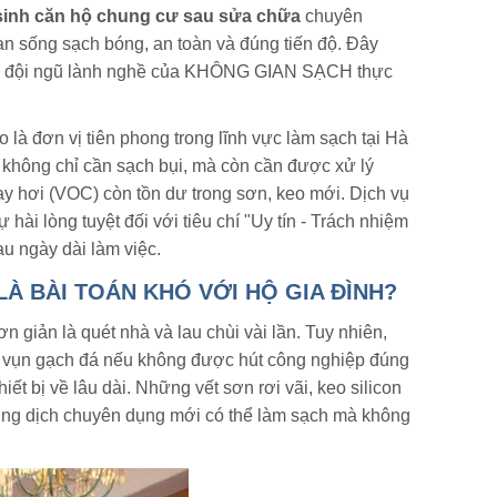
sinh căn hộ chung cư sau sửa chữa
chuyên
an sống sạch bóng, an toàn và đúng tiến độ. Đây
c do đội ngũ lành nghề của KHÔNG GIAN SẠCH thực
 đơn vị tiên phong trong lĩnh vực làm sạch tại Hà
 không chỉ cần sạch bụi, mà còn cần được xử lý
y hơi (VOC) còn tồn dư trong sơn, keo mới. Dịch vụ
hài lòng tuyệt đối với tiêu chí "Uy tín - Trách nhiệm
au ngày dài làm việc.
À BÀI TOÁN KHÓ VỚI HỘ GIA ĐÌNH?
 giản là quét nhà và lau chùi vài lần. Tuy nhiên,
nh vụn gạch đá nếu không được hút công nghiệp đúng
iết bị về lâu dài. Những vết sơn rơi vãi, keo silicon
ung dịch chuyên dụng mới có thể làm sạch mà không