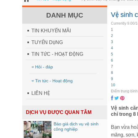
Vệ sinh 
DANH MỤC
Currently 9.00/
1
TIN KHUYẾN MÃI
2
TUYỂN DỤNG
3
4
TIN TỨC - HOẠT ĐỘNG
5
6
Hỏi - đáp
7
8
9
Tin tức - Hoạt động
10
Điểm trung bình
LIÊN HỆ
Vệ sinh că
DỊCH VỤ ĐƯỢC QUAN TÂM
chỉ trong 8
Báo giá dịch vụ vệ sinh
Bạn vừa hoà
công nghiệp
măng, sơn, 