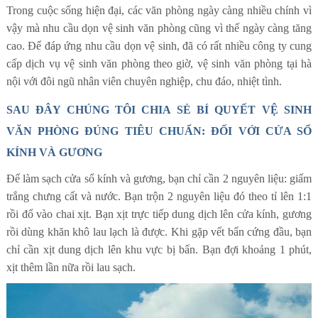
Trong cuộc sống hiện đại, các văn phòng ngày càng nhiều chính vì
vậy mà nhu cầu dọn vệ sinh văn phòng cũng vì thế ngày càng tăng
cao. Để đáp ứng nhu cầu dọn vệ sinh, đã có rất nhiều công ty cung
cấp dịch vụ vệ sinh văn phòng theo giờ, vệ sinh văn phòng tại hà
nội với đôi ngũ nhân viên chuyên nghiệp, chu đáo, nhiệt tình.
SAU ĐÂY CHÚNG TÔI CHIA SẺ BÍ QUYẾT VỆ SINH
VĂN PHÒNG ĐÚNG TIÊU CHUẨN: ĐỐI VỚI CỬA SỔ
KÍNH VÀ GƯƠNG
Để làm sạch cửa sổ kính và gương, bạn chỉ cần 2 nguyên liệu: giấm
trắng chưng cất và nước. Bạn trộn 2 nguyên liệu đó theo tỉ lên 1:1
rồi đổ vào chai xịt. Bạn xịt trực tiếp dung dịch lên cửa kính, gương
rồi dùng khăn khô lau lạch là được. Khi gặp vết bẩn cứng đầu, bạn
chỉ cần xịt dung dịch lên khu vực bị bẩn. Bạn đợi khoảng 1 phút,
xịt thêm lần nữa rồi lau sạch.