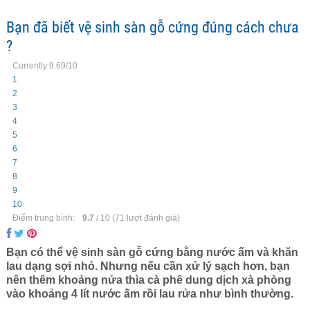
Bạn đã biết vệ sinh sàn gỗ cứng đúng cách chưa
?
Currently 9.69/10
1
2
3
4
5
6
7
8
9
10
Điểm trung bình:
9.7
/
10
(
71
lượt đánh giá)
Bạn có thể vệ sinh sàn gỗ cứng bằng nước ấm và khăn
lau dạng sợi nhỏ. Nhưng nếu cần xử lý sạch hơn, bạn
nên thêm khoảng nửa thìa cà phê dung dịch xà phòng
vào khoảng 4 lít nước ấm rồi lau rửa như bình thường.