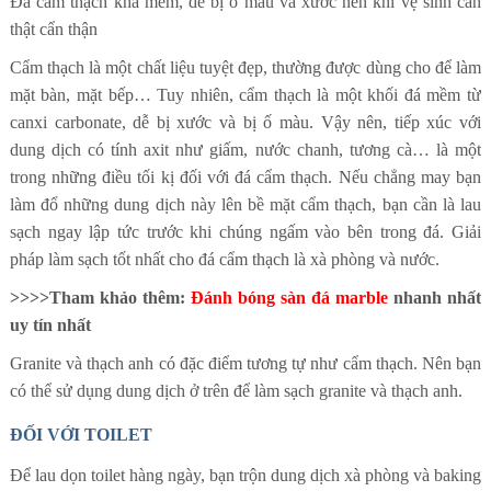
Đá cẩm thạch khá mềm, dễ bị ố màu và xước nên khi vệ sinh cần
thật cẩn thận
Cẩm thạch là một chất liệu tuyệt đẹp, thường được dùng cho để làm
mặt bàn, mặt bếp… Tuy nhiên, cẩm thạch là một khối đá mềm từ
canxi carbonate, dễ bị xước và bị ố màu. Vậy nên, tiếp xúc với
dung dịch có tính axit như giấm, nước chanh, tương cà… là một
trong những điều tối kị đối với đá cẩm thạch. Nếu chẳng may bạn
làm đổ những dung dịch này lên bề mặt cẩm thạch, bạn cần là lau
sạch ngay lập tức trước khi chúng ngấm vào bên trong đá. Giải
pháp làm sạch tốt nhất cho đá cẩm thạch là xà phòng và nước.
>>>>Tham khảo thêm:
Đ
ánh bóng sàn đá marble
nhanh nhất
uy tín nhất
Granite và thạch anh có đặc điểm tương tự như cẩm thạch. Nên bạn
có thể sử dụng dung dịch ở trên để làm sạch granite và thạch anh.
ĐỐI VỚI TOILET
Để lau dọn toilet hàng ngày, bạn trộn dung dịch xà phòng và baking