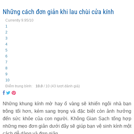
Những cách đơn giản khi lau chùi cửa kính
Currently 9.95/10
1
2
3
4
5
6
7
8
9
10
Điểm trung bình:
10.0
/
10
(
43
lượt đánh giá)
Những khung kính mờ hay ố vàng sẽ khiến ngôi nhà bạn
trông tối hơn, kém sang trọng và đặc biệt còn ảnh hưởng
đến sức khỏe của con người. Không Gian Sạch tổng hợp
những mẹo đơn giản dưới đây sẽ giúp bạn vệ sinh kính một
cách dễ dàng và đơn giản.