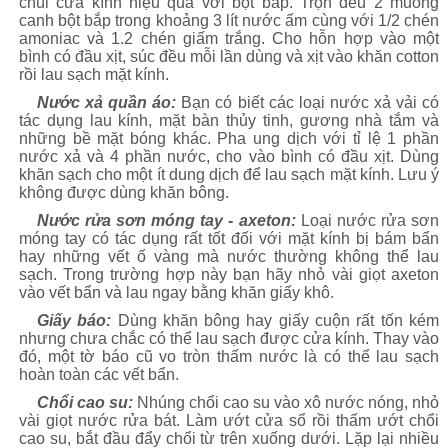
chùi cửa kính hiệu quả với bột bắp. Trộn đều 2 muỗng
canh bột bắp trong khoảng 3 lít nước ấm cùng với 1/2 chén
amoniac và 1.2 chén giấm trắng. Cho hỗn hợp vào một
bình có đầu xịt, súc đều mỗi lần dùng và xịt vào khăn cotton
rồi lau sạch mặt kính.
Nước xả quần áo:
Bạn có biết các loại nước xả vải có
tác dụng lau kính, mặt bàn thủy tinh, gương nhà tắm và
những bề mặt bóng khác. Pha ung dịch với tỉ lệ 1 phần
nước xả và 4 phần nước, cho vào bình có đầu xịt. Dùng
khăn sạch cho một ít dung dịch để lau sạch mặt kính. Lưu ý
không được dùng khăn bông.
Nước rửa sơn móng tay - axeton:
Loại nước rửa sơn
móng tay có tác dụng rất tốt đối với mặt kính bị bám bẩn
hay những vết ố vàng mà nước thường không thể lau
sạch. Trong trường hợp này bạn hãy nhỏ vài giọt axeton
vào vết bẩn và lau ngay bằng khăn giấy khô.
Giấy báo:
Dùng khăn bông hay giấy cuộn rất tốn kém
nhưng chưa chắc có thể lau sạch được cửa kính. Thay vào
đó, một tờ báo cũ vo tròn thấm nước là có thể lau sạch
hoàn toàn các vết bẩn.
Chổi cao su:
Nhúng chổi cao su vào xô nước nóng, nhỏ
vài giọt nước rửa bát. Làm ướt cửa sổ rồi thấm ướt chổi
cao su, bắt đầu đẩy chổi từ trên xuống dưới. Lặp lại nhiều