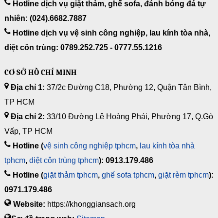
Hotline dịch vụ giặt thảm, ghế sofa, đánh bóng đá tự
nhiên: (024).6682.7887
Hotline dịch vụ vệ sinh công nghiệp, lau kính tòa nhà,
diệt côn trùng: 0789.252.725 - 0777.55.1216
CƠ SỞ HỒ CHÍ MINH
Địa chỉ 1:
37/2c Đường C18, Phường 12, Quận Tân Bình,
TP HCM
Địa chỉ 2:
33/10 Đường Lê Hoàng Phái, Phường 17, Q.Gò
Vấp, TP HCM
Hotline (
vệ sinh công nghiệp tphcm
,
lau kính tòa nhà
tphcm
,
diệt côn trùng tphcm
): 0913.179.486
Hotline (
giặt thảm tphcm
,
ghế sofa tphcm
,
giặt rèm tphcm
):
0971.179.486
Website:
https://khonggiansach.org