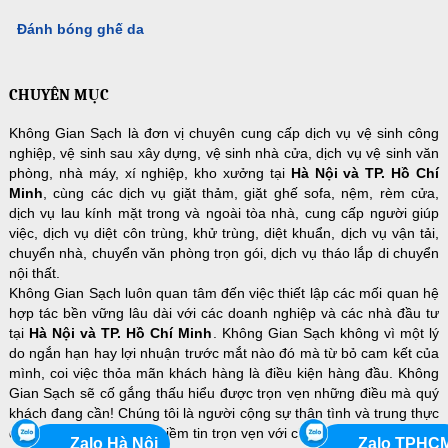
Đánh bóng ghế da
CHUYÊN MỤC
Không Gian Sạch là đơn vị chuyên cung cấp dịch vụ vệ sinh công
nghiệp, vệ sinh sau xây dựng, vệ sinh nhà cửa, dịch vụ vệ sinh văn
phòng, nhà máy, xí nghiệp, kho xưởng tại
Hà Nội và TP. Hồ Chí
Minh
, cùng các dịch vụ giặt thảm, giặt ghế sofa, nệm, rèm cửa,
dịch vụ lau kính mặt trong và ngoài tòa nhà, cung cấp người giúp
việc, dịch vụ diệt côn trùng, khử trùng, diệt khuẩn, dịch vụ vận tải,
chuyển nhà, chuyển văn phòng trọn gói, dịch vụ tháo lắp di chuyển
nội thất.
Không Gian Sạch luôn quan tâm đến việc thiết lập các mối quan hệ
hợp tác bền vững lâu dài với các doanh nghiệp và các nhà đầu tư
tại
Hà Nội và TP. Hồ Chí Minh
. Không Gian Sạch không vì một lý
do ngắn hạn hay lợi nhuận trước mắt nào đó mà từ bỏ cam kết của
mình, coi việc thỏa mãn khách hàng là điều kiện hàng đầu. Không
Gian Sạch sẽ cố gắng thấu hiểu được trọn vẹn những điều mà quý
khách đang cần! Chúng tôi là người cộng sự thân tình và trung thực
để quý khách hàng đặt niềm tin trọn vẹn với chi phí hợp lý nhất!
Zalo Hà Nội
Zalo TPHC