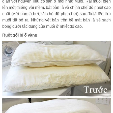
giản với nguyên liệu có sẵn ở mọi nhà: Muối. Rải muối biển
lên một miếng vải mềm, bật bàn là và chính chế độ nhiệt cao
nhất (Với bàn là hơi, tắt chế độ phun hơi) sau đó là lên lớp
muối đã bỏ ra. Những vết bẩn trên bề mặt bàn là sẽ sạch
bong dưới tác dụng của muối ở nhiệt độ cao.
Ruột gối bị ố vàng