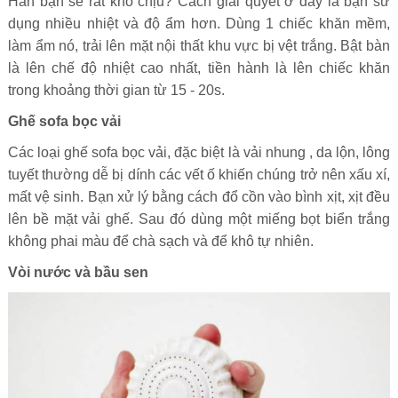
Hẳn bạn sẽ rất khó chịu? Cách giải quyết ở đây là bạn sử
dụng nhiều nhiệt và độ ẩm hơn. Dùng 1 chiếc khăn mềm,
làm ẩm nó, trải lên mặt nội thất khu vực bị vệt trắng. Bật bàn
là lên chế độ nhiệt cao nhất, tiền hành là lên chiếc khăn
trong khoảng thời gian từ 15 - 20s.
Ghế sofa bọc vải
Các loại ghế sofa bọc vải, đặc biệt là vải nhung , da lộn, lông
tuyết thường dễ bị dính các vết ố khiến chúng trở nên xấu xí,
mất vệ sinh. Bạn xử lý bằng cách đổ cồn vào bình xịt, xịt đều
lên bề mặt vải ghế. Sau đó dùng một miếng bọt biển trắng
không phai màu để chà sạch và để khô tự nhiên.
Vòi nước và bầu sen