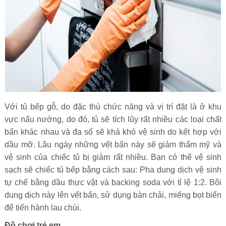
Với tủ bếp gỗ, do đặc thù chức năng và vị trí đặt là ở khu
vực nấu nướng, do đó, tủ sẽ tích lũy rất nhiều các loại chất
bẩn khác nhau và đa số sẽ khá khó vệ sinh do kết hợp với
dầu mỡ. Lâu ngày những vết bẩn này sẽ giảm thẩm mỹ và
vệ sinh của chiếc tủ bị giảm rất nhiều. Bạn có thể vệ sinh
sạch sẽ chiếc tủ bếp bằng cách sau: Pha dung dịch vệ sinh
tự chế bằng dầu thực vật và backing soda với tỉ lệ 1:2. Bôi
dung dịch này lên vết bẩn, sử dụng bàn chải, miếng bọt biển
để tiến hành lau chùi.
Đồ chơi trẻ em