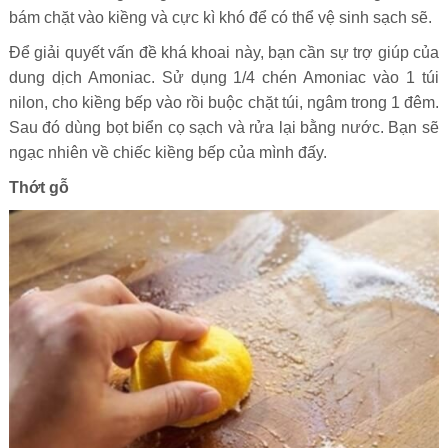
bám chặt vào kiềng và cực kì khó để có thể vệ sinh sạch sẽ.
Để giải quyết vấn đề khá khoai này, bạn cần sự trợ giúp của
dung dịch Amoniac. Sử dụng 1/4 chén Amoniac vào 1 túi
nilon, cho kiềng bếp vào rồi buộc chặt túi, ngâm trong 1 đêm.
Sau đó dùng bọt biển cọ sạch và rửa lại bằng nước. Bạn sẽ
ngạc nhiên về chiếc kiềng bếp của mình đấy.
Thớt gỗ