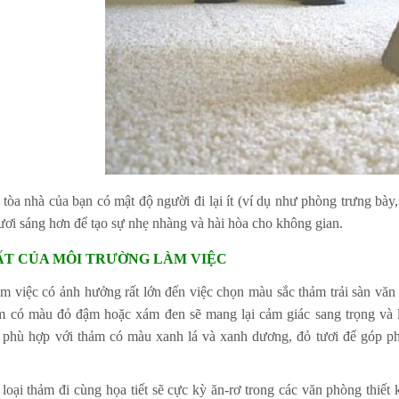
 tòa nhà của bạn có mật độ người đi lại ít (ví dụ như phòng trưng bà
ơi sáng hơn để tạo sự nhẹ nhàng và hài hòa cho không gian.
HẤT CỦA MÔI TRƯỜNG LÀM VIỆC
m việc có ảnh hưởng rất lớn đến việc chọn màu sắc thảm trải sàn vă
ảm có màu đỏ đậm hoặc xám đen sẽ mang lại cảm giác sang trọng và l
 phù hợp với thảm có màu xanh lá và xanh dương, đỏ tươi để góp phầ
 loại thảm đi cùng họa tiết sẽ cực kỳ ăn-rơ trong các văn phòng thiết