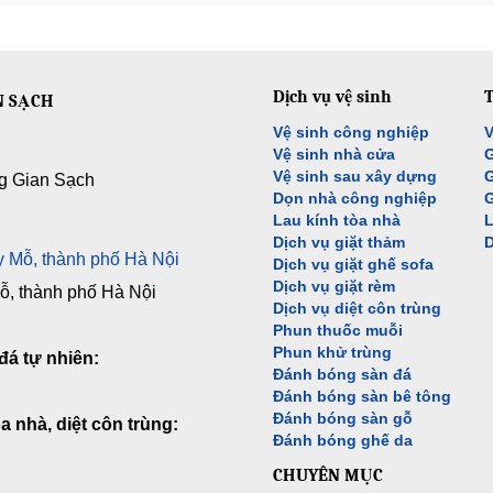
Dịch vụ vệ sinh
T
N SẠCH
Vệ sinh công nghiệp
V
Vệ sinh nhà cửa
G
Vệ sinh sau xây dựng
G
g Gian Sạch
Dọn nhà công nghiệp
G
Lau kính tòa nhà
L
Dịch vụ giặt thảm
D
 Mỗ, thành phố Hà Nội
Dịch vụ giặt ghế sofa
Dịch vụ giặt rèm
, thành phố Hà Nội
Dịch vụ diệt côn trùng
Phun thuốc muỗi
Phun khử trùng
đá tự nhiên:
Đánh bóng sàn đá
Đánh bóng sàn bê tông
Đánh bóng sàn gỗ
a nhà, diệt côn trùng:
Đánh bóng ghế da
CHUYÊN MỤC