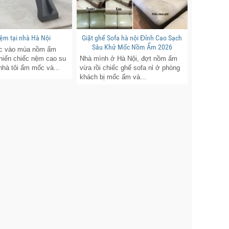
nệm tại nhà Hà Nội
Giặt ghế Sofa hà nội Đỉnh Cao Sạch
Sâu Khử Mốc Nồm Ẩm 2026
c vào mùa nồm ẩm
hiến chiếc nệm cao su
Nhà mình ở Hà Nội, đợt nồm ẩm
 nhà tôi ẩm mốc và...
vừa rồi chiếc ghế sofa nỉ ở phòng
khách bị mốc ẩm và...