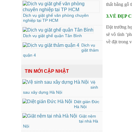
thất bằng gỗ t
Dịch vụ giặt ghế văn phòng chuyên
3.VẺ ĐẸP 
nghiệp tại TP HCM
Đặt trường hợ
sẽ vô tình ‘p
Dịch vụ giặt ghế quận Tân Bình
về đặt trong 
Dịch vụ
giặt thảm
quận 4
TIN MỚI CẬP NHẬT
Vệ
sinh
sau xây dựng Hà Nội
Diệt gián Đức
Hà Nội
Giặt nệm
tại nhà Hà
Nội