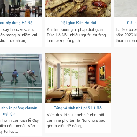
sau xây dựng Hà Nội
Diệt gián Đức Hà Nội
Giặt 
i xây hoặc vừa sửa
Khi tìm kiếm giải pháp diệt gián
Hà Nội bướ
ôn mang lại niềm vui
Đức Hà Nội, nhiều người thường
năm 2026 k
chủ. Tuy nhiên,...
lầm tưởng rằng chỉ...
thiên nhiên
 sinh văn phòng chuyên
Tổng vệ sinh nhà phố Hà Nội
nghiệp
Việc duy trì sự sạch sẽ cho một
như in cái tuần lễ đầy
căn nhà phố tại Hà Nội chưa bao
giữa năm ngoái. Văn
giờ là điều dễ dàng,...
 tôi lúc...