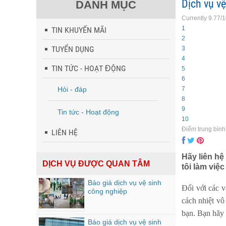
Dịch vụ v
DANH MỤC
Currently 9.77/
1
TIN KHUYẾN MÃI
2
TUYỂN DỤNG
3
4
TIN TỨC - HOẠT ĐỘNG
5
6
Hỏi - đáp
7
8
9
Tin tức - Hoạt động
10
Điểm trung bình
LIÊN HỆ
Hãy liên hệ
DỊCH VỤ ĐƯỢC QUAN TÂM
tôi làm việ
Báo giá dịch vụ vệ sinh
Đối với các v
công nghiệp
cách nhiệt vô
bạn. Bạn hãy 
Báo giá dịch vụ vệ sinh