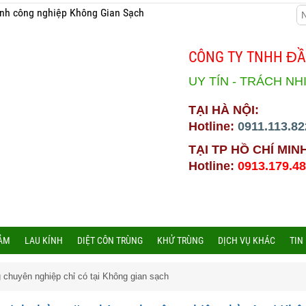
inh công nghiệp Không Gian Sạch
CÔNG TY TNHH ĐẦ
UY TÍN - TRÁCH NH
TẠI HÀ NỘI:
Hotline:
0911.113.82
TẠI TP HỒ CHÍ MIN
Hotline:
0913.179.4
HẢM
LAU KÍNH
DIỆT CÔN TRÙNG
KHỬ TRÙNG
DỊCH VỤ KHÁC
TIN
g chuyên nghiệp chỉ có tại Không gian sạch