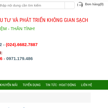
Đơn hàng(0)
U TƯ VÀ PHÁT TRIỂN KHÔNG GIAN SẠCH
IỆM - THÂN TÌNH!
2
-
(024).6682.7887
H:
86
-
0971.179.486
 KHUYẾN MÃI
TUYỂN DỤNG
TIN TỨC - HOẠT ĐỘNG
LIÊN HỆ