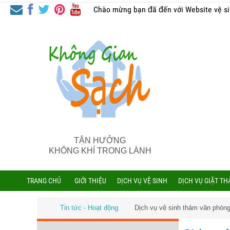
Chào mừng bạn đã đến với Website vệ s
TẬN HƯỞNG
KHÔNG KHÍ TRONG LÀNH
TRANG CHỦ
GIỚI THIỆU
DỊCH VỤ VỆ SINH
DỊCH VỤ GIẶT T
Tin tức - Hoạt động
Dịch vụ vệ sinh thảm văn phòn