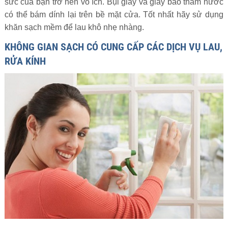
sức của bạn trở nên vô ích. Bụi giấy và giấy báo thấm nước
có thể bám dính lại trên bề mặt cửa. Tốt nhất hãy sử dụng
khăn sạch mềm để lau khô nhẹ nhàng.
KHÔNG GIAN SẠCH CÓ CUNG CẤP CÁC DỊCH VỤ LAU,
RỬA KÍNH