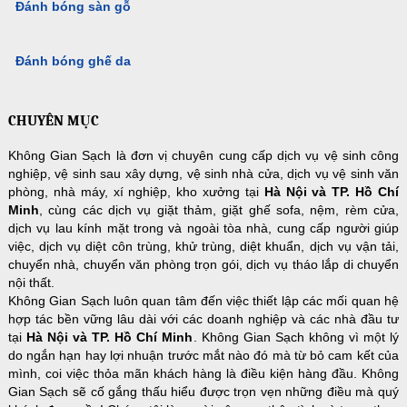
Đánh bóng sàn gỗ
Đánh bóng ghế da
CHUYÊN MỤC
Không Gian Sạch là đơn vị chuyên cung cấp dịch vụ vệ sinh công
nghiệp, vệ sinh sau xây dựng, vệ sinh nhà cửa, dịch vụ vệ sinh văn
phòng, nhà máy, xí nghiệp, kho xưởng tại
Hà Nội và TP. Hồ Chí
Minh
, cùng các dịch vụ giặt thảm, giặt ghế sofa, nệm, rèm cửa,
dịch vụ lau kính mặt trong và ngoài tòa nhà, cung cấp người giúp
việc, dịch vụ diệt côn trùng, khử trùng, diệt khuẩn, dịch vụ vận tải,
chuyển nhà, chuyển văn phòng trọn gói, dịch vụ tháo lắp di chuyển
nội thất.
Không Gian Sạch luôn quan tâm đến việc thiết lập các mối quan hệ
hợp tác bền vững lâu dài với các doanh nghiệp và các nhà đầu tư
tại
Hà Nội và TP. Hồ Chí Minh
. Không Gian Sạch không vì một lý
do ngắn hạn hay lợi nhuận trước mắt nào đó mà từ bỏ cam kết của
mình, coi việc thỏa mãn khách hàng là điều kiện hàng đầu. Không
Gian Sạch sẽ cố gắng thấu hiểu được trọn vẹn những điều mà quý