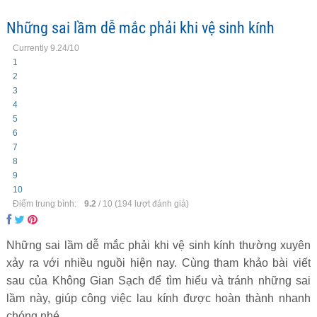
Những sai lầm dễ mắc phải khi vệ sinh kính
Currently 9.24/10
1
2
3
4
5
6
7
8
9
10
Điểm trung bình:
9.2
/
10
(
194
lượt đánh giá)
Những sai lầm dễ mắc phải khi vệ sinh kính thường xuyên
xảy ra với nhiều nguồi hiện nay. Cùng tham khảo bài viết
sau của Không Gian Sạch để tìm hiểu và tránh những sai
lầm này, giúp công việc lau kính được hoàn thành nhanh
chóng nhé.