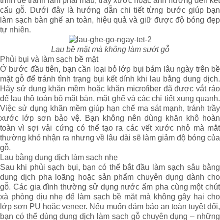
trình để tránh làm phai màu, trầy xước hoặc ảnh hưởng đến kết
cấu gỗ. Dưới đây là hướng dẫn chi tiết từng bước giúp bạn
làm sạch bàn ghế an toàn, hiệu quả và giữ được độ bóng đẹp
tự nhiên.
Lau bề mặt mà không làm sướt gỗ
Phủi bụi và làm sạch bề mặt
Ở bước đầu tiên, bạn cần loại bỏ lớp bụi bám lâu ngày trên bề
mặt gỗ để tránh tình trạng bụi kết dính khi lau bằng dung dịch.
Hãy sử dụng khăn mềm hoặc khăn microfiber đã được vắt ráo
để lau thô toàn bộ mặt bàn, mặt ghế và các chi tiết xung quanh.
Việc sử dụng khăn mềm giúp hạn chế ma sát mạnh, tránh trầy
xước lớp sơn bảo vệ. Bạn không nên dùng khăn khô hoàn
toàn vì sợi vải cứng có thể tạo ra các vết xước nhỏ mà mắt
thường khó nhận ra nhưng về lâu dài sẽ làm giảm độ bóng của
gỗ.
Lau bằng dung dịch làm sạch nhẹ
Sau khi phủi sạch bụi, bạn có thể bắt đầu làm sạch sâu bằng
dung dịch pha loãng hoặc sản phẩm chuyên dụng dành cho
gỗ. Các gia đình thường sử dụng nước ấm pha cùng một chút
xà phòng dịu nhẹ để làm sạch bề mặt mà không gây hại cho
lớp sơn PU hoặc veneer. Nếu muốn đảm bảo an toàn tuyệt đối,
bạn có thể dùng dung dịch làm sạch gỗ chuyên dụng – những