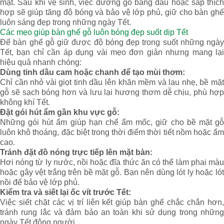
mặt. Sau khi vệ sinh, việc dưỡng gỗ bằng dầu hoặc sáp thích
hợp sẽ giúp tăng độ bóng và bảo vệ lớp phủ, giữ cho bàn ghế
luôn sáng đẹp trong những ngày Tết.
Các mẹo giúp bàn ghế gỗ luôn bóng đẹp suốt dịp Tết
Để bàn ghế gỗ giữ được độ bóng đẹp trong suốt những ngày
Tết, bạn chỉ cần áp dụng vài mẹo đơn giản nhưng mang lại
hiệu quả nhanh chóng:
Dùng tinh dầu cam hoặc chanh để tạo mùi thơm:
Chỉ cần nhỏ vài giọt tinh dầu lên khăn mềm và lau nhẹ, bề mặt
gỗ sẽ sạch bóng hơn và lưu lại hương thơm dễ chịu, phù hợp
không khí Tết.
Đặt gói hút ẩm gần khu vực gỗ:
Những gói hút ẩm giúp hạn chế ẩm mốc, giữ cho bề mặt gỗ
luôn khô thoáng, đặc biệt trong thời điểm thời tiết nồm hoặc ẩm
cao.
Tránh đặt đồ nóng trực tiếp lên mặt bàn:
Hơi nóng từ ly nước, nồi hoặc đĩa thức ăn có thể làm phai màu
hoặc gây vệt trắng trên bề mặt gỗ. Bạn nên dùng lót ly hoặc lót
nồi để bảo vệ lớp phủ.
Kiểm tra và siết lại ốc vít trước Tết:
Việc siết chặt các vị trí liên kết giúp bàn ghế chắc chắn hơn,
tránh rung lắc và đảm bảo an toàn khi sử dụng trong những
ngày Tết đông người.