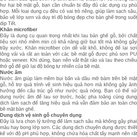
hư hại bề mặt gỗ, bạn cần chuẩn bị đầy đủ các dụng cụ phù
hợp. Mỗi loại dụng cụ đều có vai trò riêng, giúp làm sạch sâu,
bảo vệ lớp sơn và duy trì độ bóng đẹp cho bàn ghế trong suốt
dịp Tết.
Khăn microfiber
Đây là dụng cụ quan trọng nhất khi lau bàn ghế gỗ, bởi chất
liệu sợi nhỏ mềm mịn có khả năng giữ bụi tốt mà không gây
trầy xước. Khăn microfiber còn dễ vắt khô, không để lại sợi
lông vải và rất an toàn với các bề mặt gỗ được phủ sơn PU
hoặc veneer. Khi dùng, bạn nên vắt thật ráo và lau theo chiều
thớ gỗ để giữ lại độ bóng tự nhiên của bề mặt.
Nước ấm
Nước ấm giúp làm mềm bụi bẩn và dầu mỡ bám trên bề mặt
gỗ, hỗ trợ quá trình vệ sinh hiệu quả hơn mà không gây ảnh
hưởng đến cấu trúc gỗ như nước quá nóng. Bạn có thể sử
dụng nước ấm để lau sơ trước, hoặc pha loãng cùng dung
dịch làm sạch để tăng hiệu quả mà vẫn đảm bảo an toàn cho
bề mặt bàn ghế.
Dung dịch vệ sinh gỗ chuyên dụng
Đây là lựa chọn lý tưởng để làm sạch sâu mà không gây phai
màu hay bong lớp sơn. Các dung dịch chuyên dụng được thiết
kế với độ pH phù hợp, không chứa hóa chất tẩy mạnh nên rất