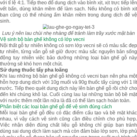
với tỉ lệ 4:1. Tiếp theo đổ dung dịch vào bình xịt, xịt trực tiếp lên
vết bẩn, dùng khăn mềm để làm sạch. Nếu không có bình xịt
bạn cũng có thể nhúng ẩm khăn mềm trong dung dịch để vệ
sinh.
Lưu ý nên lau chùi nhẹ nhàng để tránh làm trầy xước mặt bàn
Vệ sinh bộ bàn ghế không có lớp vecni
Nội thất gỗ tự nhiên không có sơn lớp vecni sẽ có màu sắc đẹp
tự nhiên, từng vân gỗ sẽ giữ được màu sắc nguyên bản sống
động tuy nhiên việc bảo dưỡng những loại bàn ghế gỗ này
thường sẽ khó hơn một chút.
Sử dụng thuốc tẩy pha loãng
Khi lau những bộ bàn ghế gỗ không có vecni bạn nên pha một
hỗn hợp dung dịch với 10g muối và 90g thuốc tẩy cùng với 1 lít
nước. Tiếp theo quét dung dịch này lên bàn ghế gỗ rồi chờ cho
đến khi chúng khô lại. Cuối cùng lau lại những toàn bộ bề mặt
với nước thêm một lần nữa là đã có thể làm sạch hoàn toàn.
Phân biệt các loại bàn ghế gỗ để vệ sinh đúng cách
Mỗi loại bàn ghế gỗ đều có đặc điểm cấu tạo và bề mặt khác
nhau, vì vậy cách vệ sinh cũng cần điều chỉnh cho phù hợp.
Việc nhận diện đúng chất liệu gỗ không chỉ giúp bạn tránh
dùng sai dung dịch làm sạch mà còn đảm bảo lớp sơn, lớp phủ