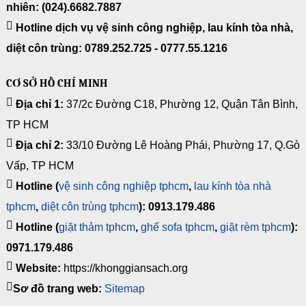
nhiên: (024).6682.7887
Hotline dịch vụ vệ sinh công nghiệp, lau kính tòa nhà,
diệt côn trùng: 0789.252.725 - 0777.55.1216
CƠ SỞ HỒ CHÍ MINH
Địa chỉ 1:
37/2c Đường C18, Phường 12, Quận Tân Bình,
TP HCM
Địa chỉ 2:
33/10 Đường Lê Hoàng Phái, Phường 17, Q.Gò
Vấp, TP HCM
Hotline (
vệ sinh công nghiệp tphcm
,
lau kính tòa nhà
tphcm
,
diệt côn trùng tphcm
): 0913.179.486
Hotline (
giặt thảm tphcm
,
ghế sofa tphcm
,
giặt rèm tphcm
):
0971.179.486
Website:
https://khonggiansach.org
Sơ đồ trang web:
Sitemap