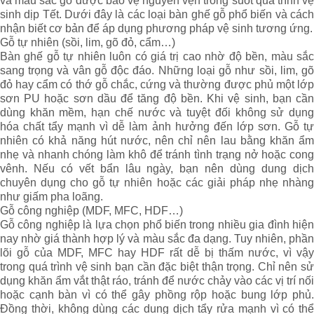
và màu sắc gỗ được bảo vệ nguyên vẹn trong suốt quá trình vệ
sinh dịp Tết. Dưới đây là các loại bàn ghế gỗ phổ biến và cách
nhận biết cơ bản để áp dụng phương pháp vệ sinh tương ứng.
Gỗ tự nhiên (sồi, lim, gõ đỏ, cẩm…)
Bàn ghế gỗ tự nhiên luôn có giá trị cao nhờ độ bền, màu sắc
sang trọng và vân gỗ độc đáo. Những loại gỗ như sồi, lim, gõ
đỏ hay cẩm có thớ gỗ chắc, cứng và thường được phủ một lớp
sơn PU hoặc sơn dầu để tăng độ bền. Khi vệ sinh, bạn cần
dùng khăn mềm, hạn chế nước và tuyệt đối không sử dụng
hóa chất tẩy mạnh vì dễ làm ảnh hưởng đến lớp sơn. Gỗ tự
nhiên có khả năng hút nước, nên chỉ nên lau bằng khăn ẩm
nhẹ và nhanh chóng làm khô để tránh tình trạng nở hoặc cong
vênh. Nếu có vết bẩn lâu ngày, bạn nên dùng dung dịch
chuyên dụng cho gỗ tự nhiên hoặc các giải pháp nhẹ nhàng
như giấm pha loãng.
Gỗ công nghiệp (MDF, MFC, HDF…)
Gỗ công nghiệp là lựa chọn phổ biến trong nhiều gia đình hiện
nay nhờ giá thành hợp lý và màu sắc đa dạng. Tuy nhiên, phần
lõi gỗ của MDF, MFC hay HDF rất dễ bị thấm nước, vì vậy
trong quá trình vệ sinh bạn cần đặc biệt thận trọng. Chỉ nên sử
dụng khăn ẩm vắt thật ráo, tránh để nước chảy vào các vị trí nối
hoặc cạnh bàn vì có thể gây phồng rộp hoặc bung lớp phủ.
Đồng thời, không dùng các dung dịch tẩy rửa mạnh vì có thể