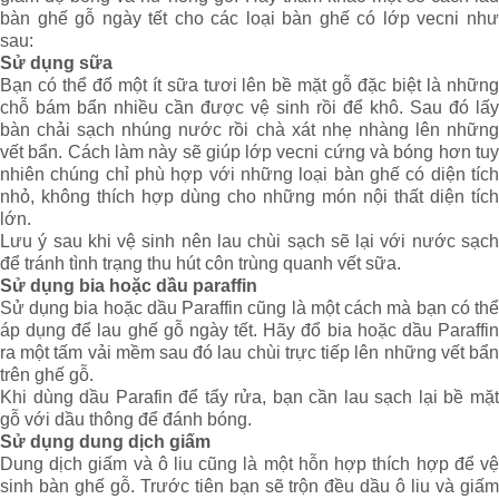
bàn ghế gỗ ngày tết cho các loại bàn ghế có lớp vecni như
sau:
Sử dụng sữa
Bạn có thể đổ một ít sữa tươi lên bề mặt gỗ đặc biệt là những
chỗ bám bẩn nhiều cần được vệ sinh rồi để khô. Sau đó lấy
bàn chải sạch nhúng nước rồi chà xát nhẹ nhàng lên những
vết bẩn. Cách làm này sẽ giúp lớp vecni cứng và bóng hơn tuy
nhiên chúng chỉ phù hợp với những loại bàn ghế có diện tích
nhỏ, không thích hợp dùng cho những món nội thất diện tích
lớn.
Lưu ý sau khi vệ sinh nên lau chùi sạch sẽ lại với nước sạch
để tránh tình trạng thu hút côn trùng quanh vết sữa.
Sử dụng bia hoặc dầu paraffin
Sử dụng bia hoặc dầu Paraffin cũng là một cách mà bạn có thể
áp dụng để lau ghế gỗ ngày tết. Hãy đổ bia hoặc dầu Paraffin
ra một tấm vải mềm sau đó lau chùi trực tiếp lên những vết bẩn
trên ghế gỗ.
Khi dùng dầu Parafin để tẩy rửa, bạn cần lau sạch lại bề mặt
gỗ với dầu thông để đánh bóng.
Sử dụng dung dịch giấm
Dung dịch giấm và ô liu cũng là một hỗn hợp thích hợp để vệ
sinh bàn ghế gỗ. Trước tiên bạn sẽ trộn đều dầu ô liu và giấm