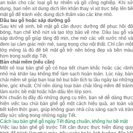
an toàn cho các loại gỗ tự nhiên và gỗ công nghiệp. Khi sử
dụng, bạn nên xịt dung dịch lên khăn thay vì xịt trực tiếp lên bề
mặt gỗ để tránh việc dung dịch thấm vào các khe nhỏ.
Dầu lau gỗ hoặc sáp dưỡng gỗ
Sau khi vệ sinh, bề mặt gỗ cần được dưỡng để phục hồi độ
bóng, hạn chế khô nứt và tạo lớp bảo vệ nhẹ. Dầu lau gỗ và
sáp dưỡng gỗ giúp tăng độ mịn, che mờ các vết xước nhỏ và
đem lại cảm giác mới mẻ, sang trọng cho nội thất. Chỉ cần một
lớp mỏng là đủ để bề mặt gỗ trở nên bóng đẹp và bền màu
hơn trong suốt dịp Tết.
Bàn chải mềm (nếu cần)
Một số loại bàn ghế gỗ có họa tiết chạm khắc hoặc các rãnh
nhỏ mà khăn lau không thể làm sạch hoàn toàn. Lúc này, bàn
chải mềm sẽ giúp bạn loại bỏ bụi bẩn tích tụ lâu ngày tại những
khe, góc khuất. Chỉ nên dùng loại bàn chải lông mềm để tránh
làm xước bề mặt hoặc hằn dấu lên lớp sơn.
Khi chuẩn bị đầy đủ những dụng cụ trên, bạn sẽ dễ dàng thực
hiện việc lau chùi bàn ghế gỗ một cách hiệu quả, an toàn và
tiết kiệm thời gian, giúp không gian nhà cửa sáng sạch và tràn
đầy sức sống trong những ngày Tết.
Cách lau bàn ghế gỗ ngày Tết đúng chuẩn, không hư bề mặt
Việc lau bàn ghế gỗ trước Tết cần được thực hiện đúng quy