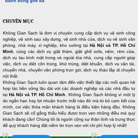
Đánh bóng ghế da
CHUYÊN MỤC
Không Gian Sạch là đơn vị chuyên cung cấp dịch vụ vệ sinh công
nghiệp, vệ sinh sau xây dựng, vệ sinh nhà cửa, dịch vụ vệ sinh văn
phòng, nhà máy, xí nghiệp, kho xưởng tại
Hà Nội và TP. Hồ Chí
Minh
, cùng các dịch vụ giặt thảm, giặt ghế sofa, nệm, rèm cửa,
dịch vụ lau kính mặt trong và ngoài tòa nhà, cung cấp người giúp
việc, dịch vụ diệt côn trùng, khử trùng, diệt khuẩn, dịch vụ vận tải,
chuyển nhà, chuyển văn phòng trọn gói, dịch vụ tháo lắp di chuyển
nội thất.
Không Gian Sạch luôn quan tâm đến việc thiết lập các mối quan hệ
hợp tác bền vững lâu dài với các doanh nghiệp và các nhà đầu tư
tại
Hà Nội và TP. Hồ Chí Minh
. Không Gian Sạch không vì một lý
do ngắn hạn hay lợi nhuận trước mắt nào đó mà từ bỏ cam kết của
mình, coi việc thỏa mãn khách hàng là điều kiện hàng đầu. Không
Gian Sạch sẽ cố gắng thấu hiểu được trọn vẹn những điều mà quý
khách đang cần! Chúng tôi là người cộng sự thân tình và trung thực
để quý khách hàng đặt niềm tin trọn vẹn với chi phí hợp lý nhất!