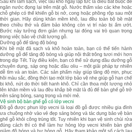
Sau khi làm sạch, việc lau khô ngay lập tức là điều bắt buộc để
ngăn nước đọng lại trên mặt gỗ. Nước thấm vào các khe hoặc
chỗ ghép có thể khiến gỗ bị nở, cong hoặc phồng rộp sau một
thời gian. Hãy dùng khăn mềm khô, lau đều toàn bộ bề mặt
theo chiều thớ và đảm bảo không còn vị trí nào bị ẩm ướt.
Bước này tưởng đơn giản nhưng lại đóng vai trò quan trọng
trong việc bảo vệ chất lượng gỗ.
Dưỡng gỗ để tăng độ bóng
Khi bề mặt đã sạch và khô hoàn toàn, bạn có thể tiến hành
dưỡng gỗ để tăng độ bóng và giúp nội thất trông tươi mới hơn
trong dịp Tết. Tùy điều kiện, bạn có thể sử dụng dầu dưỡng gỗ
chuyên dụng, sáp ong hoặc dầu oliu – một giải pháp tự nhiên
dễ tìm và an toàn. Các sản phẩm này giúp tăng độ mịn, phục
hồi màu sắc, đồng thời tạo một lớp bảo vệ nhẹ giúp gỗ hạn chế
bị khô, nứt do thời tiết hanh khô. Chỉ cần thoa một lượng nhỏ
lên khăn mềm và lau đều khắp bề mặt là đủ để bàn ghế gỗ trở
nên sáng bóng, sang trọng và mới mẻ.
Vệ sinh bộ bàn ghế gỗ có lớp vecni
Đồ gỗ được phun lớp vecni là loại đồ gỗ được nhiều gia đình
ưa chuộng nhờ vào vẻ đẹp sáng bóng và tác dụng bảo vệ bàn
ghế gỗ khỏi công trùng tốt. Tuy nhiên khi bạn vệ sinh chùi rửa
đúng cách thì có thể làm hư hỏng lớp vecni khiến bàn ghế
giảm độ bóng và hư hỏng gỗ. Hãy tham khảo một số cách lau