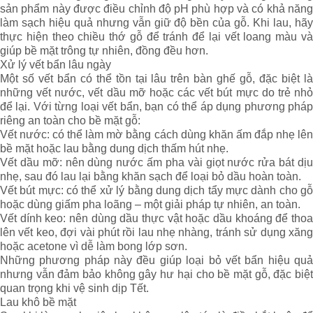
sản phẩm này được điều chỉnh độ pH phù hợp và có khả năng
làm sạch hiệu quả nhưng vẫn giữ độ bền của gỗ. Khi lau, hãy
thực hiện theo chiều thớ gỗ để tránh để lại vết loang màu và
giúp bề mặt trông tự nhiên, đồng đều hơn.
Xử lý vết bẩn lâu ngày
Một số vết bẩn có thể tồn tại lâu trên bàn ghế gỗ, đặc biệt là
những vết nước, vết dầu mỡ hoặc các vết bút mực do trẻ nhỏ
để lại. Với từng loại vết bẩn, bạn có thể áp dụng phương pháp
riêng an toàn cho bề mặt gỗ:
Vết nước: có thể làm mờ bằng cách dùng khăn ấm đắp nhẹ lên
bề mặt hoặc lau bằng dung dịch thấm hút nhẹ.
Vết dầu mỡ: nên dùng nước ấm pha vài giọt nước rửa bát dịu
nhẹ, sau đó lau lại bằng khăn sạch để loại bỏ dầu hoàn toàn.
Vết bút mực: có thể xử lý bằng dung dịch tẩy mực dành cho gỗ
hoặc dùng giấm pha loãng – một giải pháp tự nhiên, an toàn.
Vết dính keo: nên dùng dầu thực vật hoặc dầu khoáng để thoa
lên vết keo, đợi vài phút rồi lau nhẹ nhàng, tránh sử dụng xăng
hoặc acetone vì dễ làm bong lớp sơn.
Những phương pháp này đều giúp loại bỏ vết bẩn hiệu quả
nhưng vẫn đảm bảo không gây hư hại cho bề mặt gỗ, đặc biệt
quan trọng khi vệ sinh dịp Tết.
Lau khô bề mặt