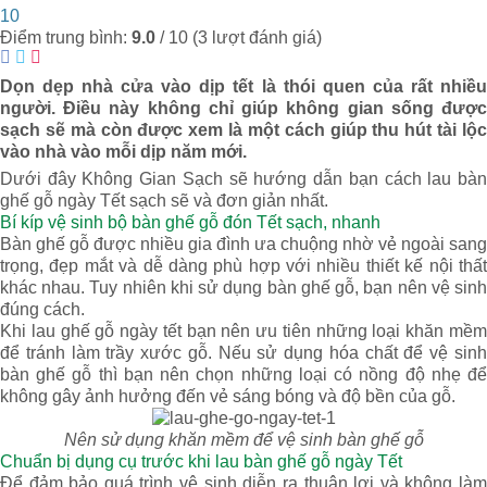
10
Điểm trung bình:
9.0
/
10
(
3
lượt đánh giá)
Dọn dẹp nhà cửa vào dịp tết là thói quen của rất nhiều
người. Điều này không chỉ giúp không gian sống được
sạch sẽ mà còn được xem là một cách giúp thu hút tài lộc
vào nhà vào mỗi dịp năm mới.
Dưới đây Không Gian Sạch sẽ hướng dẫn bạn cách lau bàn
ghế gỗ ngày Tết sạch sẽ và đơn giản nhất.
Bí kíp vệ sinh bộ bàn ghế gỗ đón Tết sạch, nhanh
Bàn ghế gỗ được nhiều gia đình ưa chuộng nhờ vẻ ngoài sang
trọng, đẹp mắt và dễ dàng phù hợp với nhiều thiết kế nội thất
khác nhau. Tuy nhiên khi sử dụng bàn ghế gỗ, bạn nên vệ sinh
đúng cách.
Khi lau ghế gỗ ngày tết bạn nên ưu tiên những loại khăn mềm
để tránh làm trầy xước gỗ. Nếu sử dụng hóa chất để vệ sinh
bàn ghế gỗ thì bạn nên chọn những loại có nồng độ nhẹ để
không gây ảnh hưởng đến vẻ sáng bóng và độ bền của gỗ.
Nên sử dụng khăn mềm để vệ sinh bàn ghế gỗ
Chuẩn bị dụng cụ trước khi lau bàn ghế gỗ ngày Tết
Để đảm bảo quá trình vệ sinh diễn ra thuận lợi và không làm