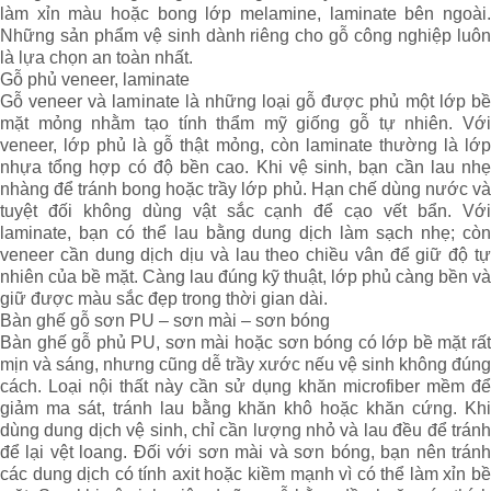
làm xỉn màu hoặc bong lớp melamine, laminate bên ngoài.
Những sản phẩm vệ sinh dành riêng cho gỗ công nghiệp luôn
là lựa chọn an toàn nhất.
Gỗ phủ veneer, laminate
Gỗ veneer và laminate là những loại gỗ được phủ một lớp bề
mặt mỏng nhằm tạo tính thẩm mỹ giống gỗ tự nhiên. Với
veneer, lớp phủ là gỗ thật mỏng, còn laminate thường là lớp
nhựa tổng hợp có độ bền cao. Khi vệ sinh, bạn cần lau nhẹ
nhàng để tránh bong hoặc trầy lớp phủ. Hạn chế dùng nước và
tuyệt đối không dùng vật sắc cạnh để cạo vết bẩn. Với
laminate, bạn có thể lau bằng dung dịch làm sạch nhẹ; còn
veneer cần dung dịch dịu và lau theo chiều vân để giữ độ tự
nhiên của bề mặt. Càng lau đúng kỹ thuật, lớp phủ càng bền và
giữ được màu sắc đẹp trong thời gian dài.
Bàn ghế gỗ sơn PU – sơn mài – sơn bóng
Bàn ghế gỗ phủ PU, sơn mài hoặc sơn bóng có lớp bề mặt rất
mịn và sáng, nhưng cũng dễ trầy xước nếu vệ sinh không đúng
cách. Loại nội thất này cần sử dụng khăn microfiber mềm để
giảm ma sát, tránh lau bằng khăn khô hoặc khăn cứng. Khi
dùng dung dịch vệ sinh, chỉ cần lượng nhỏ và lau đều để tránh
để lại vệt loang. Đối với sơn mài và sơn bóng, bạn nên tránh
các dung dịch có tính axit hoặc kiềm mạnh vì có thể làm xỉn bề