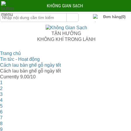
KHÔNG GIAN SẠCH
Đơn hàng(0)
TẬN HƯỞNG
KHÔNG KHÍ TRONG LÀNH
Trang chủ
Tin tức - Hoạt động
Cách lau bàn ghế gỗ ngày tết
Cách lau bàn ghế gỗ ngày tết
Currently 9.00/10
1
2
3
4
5
6
7
8
9