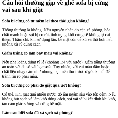
Câu hỏi thường gặp về ghế sofa bị cứng
vải sau khi giặt
Sofa bị cứng có tự mềm lại theo thời gian không?
Thông thường là không. Nếu nguyên nhân do cặn xà phòng, hóa
chất mạnh hoặc sợi bị co rút, tình trạng khô cứng sẽ không tự cải
thiện. Thậm chí, khi sử dụng lâu, bề mặt còn dễ xù và thô hơn nếu
không xử lý đúng cách.
Giấm trắng có làm bay màu vải không?
Nếu pha loãng đúng tỷ lệ (khoảng 1:4 với nước), giấm trắng thường
an toàn với đa số vải bọc sofa. Tuy nhiên, với vải màu đậm hoặc
chất liệu nhạy cảm như nhung, bạn nên thử trước ở góc khuất để
tránh rủi ro phai màu.
Sofa bị cứng có phải do giặt quá ướt không?
Có thể. Khi giặt quá nhiều nước, độ ẩm ngấm sâu vào lớp đệm. Nếu
không hút sạch và làm khô đúng cách, sợi vải sẽ bị kết dính khi khô,
tạo cảm giác sượng và cứng bề mặt.
Làm sao biết sofa đã xả sạch xà phòng?