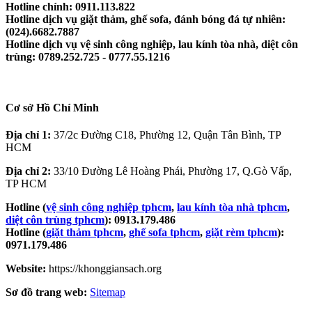
Hotline chính: 0911.113.822
Hotline dịch vụ giặt thảm, ghế sofa, đánh bóng đá tự nhiên:
(024).6682.7887
Hotline dịch vụ vệ sinh công nghiệp, lau kính tòa nhà, diệt côn
trùng: 0789.252.725 - 0777.55.1216
Cơ sở Hồ Chí Minh
Địa chỉ 1:
37/2c Đường C18, Phường 12, Quận Tân Bình, TP
HCM
Địa chỉ 2:
33/10 Đường Lê Hoàng Phái, Phường 17, Q.Gò Vấp,
TP HCM
Hotline (
vệ sinh công nghiệp tphcm
,
lau kính tòa nhà tphcm
,
diệt côn trùng tphcm
): 0913.179.486
Hotline (
giặt thảm tphcm
,
ghế sofa tphcm
,
giặt rèm tphcm
):
0971.179.486
Website:
https://khonggiansach.org
Sơ đồ trang web:
Sitemap