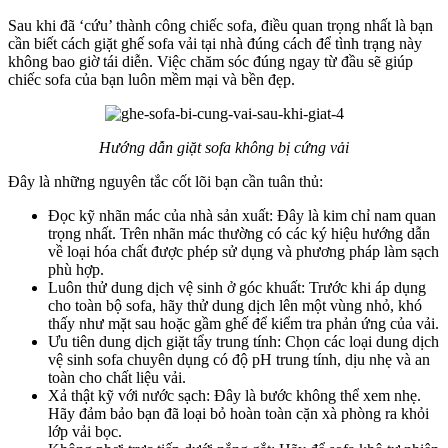
Sau khi đã ‘cứu’ thành công chiếc sofa, điều quan trọng nhất là bạn
cần biết cách giặt ghế sofa vải tại nhà đúng cách để tình trạng này
không bao giờ tái diễn. Việc chăm sóc đúng ngay từ đầu sẽ giúp
chiếc sofa của bạn luôn mềm mại và bền đẹp.
Hướng dẫn giặt sofa không bị cứng vải
Đây là những nguyên tắc cốt lõi bạn cần tuân thủ:
Đọc kỹ nhãn mác của nhà sản xuất: Đây là kim chỉ nam quan
trọng nhất. Trên nhãn mác thường có các ký hiệu hướng dẫn
về loại hóa chất được phép sử dụng và phương pháp làm sạch
phù hợp.
Luôn thử dung dịch vệ sinh ở góc khuất: Trước khi áp dụng
cho toàn bộ sofa, hãy thử dung dịch lên một vùng nhỏ, khó
thấy như mặt sau hoặc gầm ghế để kiểm tra phản ứng của vải.
Ưu tiên dung dịch giặt tẩy trung tính: Chọn các loại dung dịch
vệ sinh sofa chuyên dụng có độ pH trung tính, dịu nhẹ và an
toàn cho chất liệu vải.
Xả thật kỹ với nước sạch: Đây là bước không thể xem nhẹ.
Hãy đảm bảo bạn đã loại bỏ hoàn toàn cặn xà phòng ra khỏi
lớp vải bọc.