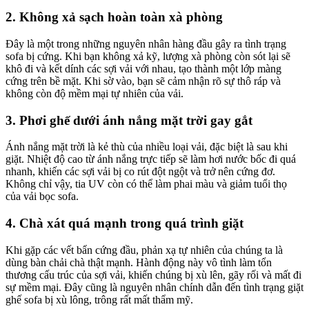
2. Không xả sạch hoàn toàn xà phòng
Đây là một trong những nguyên nhân hàng đầu gây ra tình trạng
sofa bị cứng. Khi bạn không xả kỹ, lượng xà phòng còn sót lại sẽ
khô đi và kết dính các sợi vải với nhau, tạo thành một lớp màng
cứng trên bề mặt. Khi sờ vào, bạn sẽ cảm nhận rõ sự thô ráp và
không còn độ mềm mại tự nhiên của vải.
3. Phơi ghế dưới ánh nắng mặt trời gay gắt
Ánh nắng mặt trời là kẻ thù của nhiều loại vải, đặc biệt là sau khi
giặt. Nhiệt độ cao từ ánh nắng trực tiếp sẽ làm hơi nước bốc đi quá
nhanh, khiến các sợi vải bị co rút đột ngột và trở nên cứng đơ.
Không chỉ vậy, tia UV còn có thể làm phai màu và giảm tuổi thọ
của vải bọc sofa.
4. Chà xát quá mạnh trong quá trình giặt
Khi gặp các vết bẩn cứng đầu, phản xạ tự nhiên của chúng ta là
dùng bàn chải chà thật mạnh. Hành động này vô tình làm tổn
thương cấu trúc của sợi vải, khiến chúng bị xù lên, gãy rối và mất đi
sự mềm mại. Đây cũng là nguyên nhân chính dẫn đến tình trạng giặt
ghế sofa bị xù lông, trông rất mất thẩm mỹ.