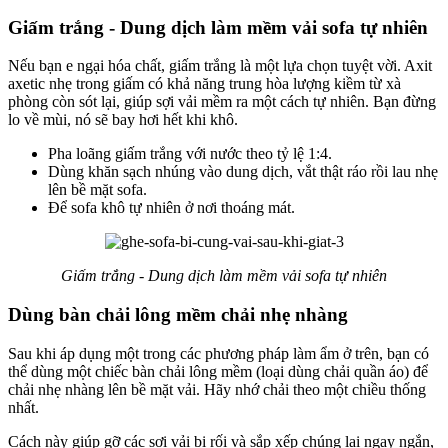
Giấm trắng - Dung dịch làm mềm vải sofa tự nhiên
Nếu bạn e ngại hóa chất, giấm trắng là một lựa chọn tuyệt vời. Axit
axetic nhẹ trong giấm có khả năng trung hòa lượng kiềm từ xà
phòng còn sót lại, giúp sợi vải mềm ra một cách tự nhiên. Bạn đừng
lo về mùi, nó sẽ bay hơi hết khi khô.
Pha loãng giấm trắng với nước theo tỷ lệ 1:4.
Dùng khăn sạch nhúng vào dung dịch, vắt thật ráo rồi lau nhẹ
lên bề mặt sofa.
Để sofa khô tự nhiên ở nơi thoáng mát.
Giấm trắng - Dung dịch làm mềm vải sofa tự nhiên
Dùng bàn chải lông mềm chải nhẹ nhàng
Sau khi áp dụng một trong các phương pháp làm ẩm ở trên, bạn có
thể dùng một chiếc bàn chải lông mềm (loại dùng chải quần áo) để
chải nhẹ nhàng lên bề mặt vải. Hãy nhớ chải theo một chiều thống
nhất.
Cách này giúp gỡ các sợi vải bị rối và sắp xếp chúng lại ngay ngắn,