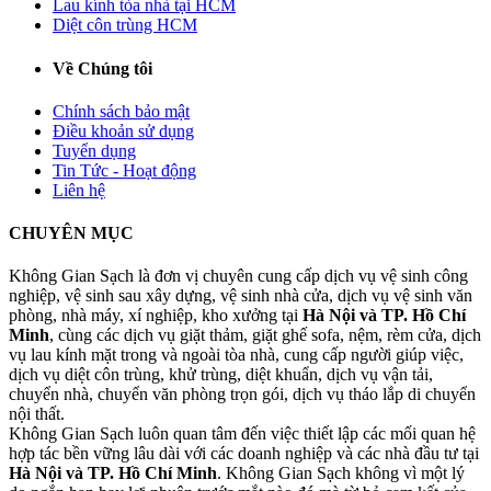
Lau kính tòa nhà tại HCM
Diệt côn trùng HCM
Về Chúng tôi
Chính sách bảo mật
Điều khoản sử dụng
Tuyển dụng
Tin Tức - Hoạt động
Liên hệ
CHUYÊN MỤC
Không Gian Sạch là đơn vị chuyên cung cấp dịch vụ vệ sinh công
nghiệp, vệ sinh sau xây dựng, vệ sinh nhà cửa, dịch vụ vệ sinh văn
phòng, nhà máy, xí nghiệp, kho xưởng tại
Hà Nội và TP. Hồ Chí
Minh
, cùng các dịch vụ giặt thảm, giặt ghế sofa, nệm, rèm cửa, dịch
vụ lau kính mặt trong và ngoài tòa nhà, cung cấp người giúp việc,
dịch vụ diệt côn trùng, khử trùng, diệt khuẩn, dịch vụ vận tải,
chuyển nhà, chuyển văn phòng trọn gói, dịch vụ tháo lắp di chuyển
nội thất.
Không Gian Sạch luôn quan tâm đến việc thiết lập các mối quan hệ
hợp tác bền vững lâu dài với các doanh nghiệp và các nhà đầu tư tại
Hà Nội và TP. Hồ Chí Minh
. Không Gian Sạch không vì một lý