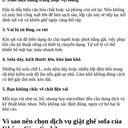
Đây là dấu hiệu cặn hóa chất hoặc xà phòng còn sót lại. Nếu không
có máy hút công suất lớn để làm sạch sâu, lớp cặn này sẽ tiếp tục kết
dính sợi vải và khiến ghế ngày càng thô ráp.
3. Vải bị xù lông, co rút
Khi sợi vải đã biến dạng do chà mạnh hoặc phơi nắng gắt, việc phục
hồi cần kỹ thuật riêng và thiết bị chuyên dụng. Tự xử lý có thể
khiến bề mặt bạc màu nhanh hơn.
4. Sofa dày, kích thước lớn, khó làm khô
Những bộ sofa chữ L, sofa nệm dày hoặc nhiều lớp đệm bên trong
rất khó kiểm soát độ ẩm nếu giặt tại nhà. Làm khô không đúng cách
có thể gây ẩm mốc kéo dài.
5. Bạn không chắc về chất liệu vải
Mỗi loại vải như nỉ, bố, nhung hay microfiber đều cần dung dịch và
kỹ thuật khác nhau. Nếu không xác định đúng, nguy cơ hư hại là
khá cao.
Vì sao nên chọn dịch vụ giặt ghế sofa của