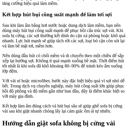
tăng cường hiệu quả làm mềm.
Kết hợp hút bụi công suất mạnh để làm tơi sợi
Sau khi làm ẩm bằng hơi nước hoặc dung dịch làm mềm, bạn nên
dùng máy hút bụi công suất mạnh để phục hồi cấu trúc sợi vải. Khi
sofa bị cứng, các sợi thường kết dính do cặn xà phòng hoặc khô quá
nhanh. Lực hút mạnh sẽ giúp tách rời các sợi, loại bỏ cặn còn sót lại
và làm bề mặt tơi, mềm hơn.
Nên dùng đầu hút có chổi mềm và di chuyển theo một chiều để sắp
xếp lại hướng sợi. Không tì quá mạnh xuống bề mặt. Thời điểm hút
tốt nhất là khi sofa đã khô khoảng 80–90% để tránh kéo ẩm xuống
lớp đệm.
Với vải nỉ hoặc microfiber, bước này đặc biệt hiệu quả vì sợi nhỏ dễ
bết. Trong dịch vụ chuyên nghiệp, máy hút công suất lớn giúp phục
hồi độ phồng và độ mềm gần như ban đầu, đây là điểm khác biệt so
với máy gia đình.
Kết hợp làm ẩm đúng cách và hút bụi sâu sẽ giúp ghế sofa bị cứng
vải sau khi giặt nhanh chóng lấy lại cảm giác êm ái tự nhiên.
Hướng dẫn giặt sofa không bị cứng vải