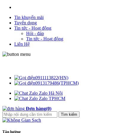
Tin khuyến mãi
Tuyển dụng
Tin tức - Hoạt động
Hỏi - đáp
Tin tức - Hoạt động
Liên Hệ
Không Gian Sạch
0911113822(HN)
0913179486(TPHCM)
Zalo Hà Nội
Zalo TPHCM
Đơn hàng(0)
Tận hưởng