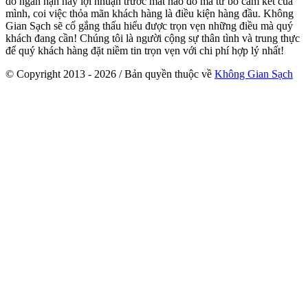
do ngắn hạn hay lợi nhuận trước mắt nào đó mà từ bỏ cam kết của
mình, coi việc thỏa mãn khách hàng là điều kiện hàng đầu. Không
Gian Sạch sẽ cố gắng thấu hiểu được trọn vẹn những điều mà quý
khách đang cần! Chúng tôi là người cộng sự thân tình và trung thực
để quý khách hàng đặt niềm tin trọn vẹn với chi phí hợp lý nhất!
© Copyright 2013 - 2026 / Bản quyền thuộc về
Không Gian Sạch