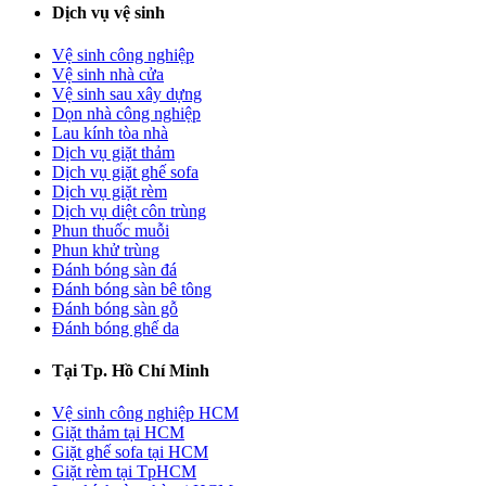
Dịch vụ vệ sinh
Vệ sinh công nghiệp
Vệ sinh nhà cửa
Vệ sinh sau xây dựng
Dọn nhà công nghiệp
Lau kính tòa nhà
Dịch vụ giặt thảm
Dịch vụ giặt ghế sofa
Dịch vụ giặt rèm
Dịch vụ diệt côn trùng
Phun thuốc muỗi
Phun khử trùng
Đánh bóng sàn đá
Đánh bóng sàn bê tông
Đánh bóng sàn gỗ
Đánh bóng ghế da
Tại Tp. Hồ Chí Minh
Vệ sinh công nghiệp HCM
Giặt thảm tại HCM
Giặt ghế sofa tại HCM
Giặt rèm tại TpHCM