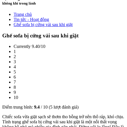
không khí trong lành
Trang chủ
Tin tức - Hoạt động
Ghế sofa bị cứng vải sau khi giặt
Ghế sofa bị cứng vải sau khi giặt
Currently 9.40/10
1
2
3
4
5
6
7
8
9
10
Điểm trung bình:
9.4
/
10
(
5
lượt đánh giá)
Chiếc sofa vừa giặt sạch sẽ thơm tho bỗng trở nên thô ráp, khó chịu.
Tình trạng ghế sofa bị cứng vải sau khi giặt là một nỗi thất vọng
không hề nhỏ mà nhiều gia đình gặp phải. Đừng vội lo lắng! Đây là