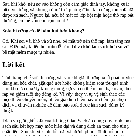
Sau khi khô, nếu sờ vào không còn cảm giác dính tay, không xuất
hiện vệt trắng và không có mùi xà phòng đậm, khả năng cao sofa đã
được xả sạch. Ngược lại, nếu bề mặt có lớp bột mịn hoặc thô ráp bất
thường, có thể vẫn còn cặn tồn dư.
Sofa bị cứng có dễ bám bụi hơn không?
Có. Khi sợi vải khô và xù nhẹ, bề mặt trở nên thô ráp, làm tăng ma
sát. Điều này khiến bụi mịn dễ bám lại và khó làm sạch hơn so với
bề mặt mềm mượt tự nhiên.
Lời kết
Tình trạng ghế sofa bị cứng vải sau khi giặt thường xuất phát từ việc
dùng sai hóa chất, giặt quá ướt hoặc không kiểm soát tốt quá trình
làm khô. Nếu xử lý không đúng, sợi vải có thể nhanh bạc màu, thô
ráp và giảm tuổi thọ đáng kể. Vì vậy, thay vì tự vệ sinh theo các
mẹo thiếu chuyên môn, nhiều gia đình hiện nay ưu tiên lựa chọn
dịch vụ chuyên nghiệp để đảm bảo sofa được làm sạch đúng kỹ
thuật.
Dịch vụ giặt ghế sofa của Không Gian Sạch áp dụng quy trình làm
sạch sâu kết hợp máy móc hiện đại và dung dịch an toàn cho từng
chất liệu. Sau khi vệ sinh, bề mặt vải được phục hồi độ mềm tự