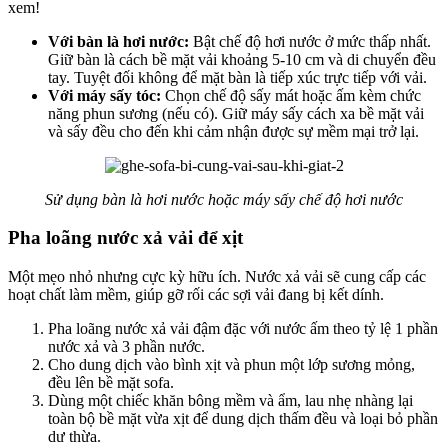
xem!
Với bàn là hơi nước:
Bật chế độ hơi nước ở mức thấp nhất.
Giữ bàn là cách bề mặt vải khoảng 5-10 cm và di chuyển đều
tay. Tuyệt đối không để mặt bàn là tiếp xúc trực tiếp với vải.
Với máy sấy tóc:
Chọn chế độ sấy mát hoặc ấm kèm chức
năng phun sương (nếu có). Giữ máy sấy cách xa bề mặt vải
và sấy đều cho đến khi cảm nhận được sự mềm mại trở lại.
Sử dụng bàn là hơi nước hoặc máy sấy chế độ hơi nước
Pha loãng nước xả vải để xịt
Một mẹo nhỏ nhưng cực kỳ hữu ích. Nước xả vải sẽ cung cấp các
hoạt chất làm mềm, giúp gỡ rối các sợi vải đang bị kết dính.
Pha loãng nước xả vải đậm đặc với nước ấm theo tỷ lệ 1 phần
nước xả và 3 phần nước.
Cho dung dịch vào bình xịt và phun một lớp sương mỏng,
đều lên bề mặt sofa.
Dùng một chiếc khăn bông mềm và ẩm, lau nhẹ nhàng lại
toàn bộ bề mặt vừa xịt để dung dịch thấm đều và loại bỏ phần
dư thừa.