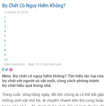
Bọ Chét Có Nguy Hiểm Không?
Currently 10.00/10
1
2
3
4
5
6
7
8
9
10
Điểm trung bình:
10.0
/
10
(
2
lượt đánh giá)
Meta: Bọ chét có nguy hiểm không? Tìm hiểu tác hại của
bọ chét với người và vật nuôi, cùng cách phòng tránh
bọ chét hiệu quả trong nhà
Trong cuộc sống hằng ngày, đôi khi chúng ta có thể bắt gặp
những sinh vật nhỏ bé, di chuyển nhanh trên thú cưng hoặc