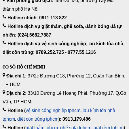
Văn phòng giao dịch:
488 Đại Mỗ, phường Tây Mỗ,
thành phố Hà Nội
Hotline chính: 0911.113.822
Hotline dịch vụ giặt thảm, ghế sofa, đánh bóng đá tự
nhiên: (024).6682.7887
Hotline dịch vụ vệ sinh công nghiệp, lau kính tòa nhà,
diệt côn trùng: 0789.252.725 - 0777.55.1216
CƠ SỞ HỒ CHÍ MINH
Địa chỉ 1:
37/2c Đường C18, Phường 12, Quận Tân Bình,
TP HCM
Địa chỉ 2:
33/10 Đường Lê Hoàng Phái, Phường 17, Q.Gò
Vấp, TP HCM
Hotline (
vệ sinh công nghiệp tphcm
,
lau kính tòa nhà
tphcm
,
diệt côn trùng tphcm
): 0913.179.486
Hotline (
giặt thảm tphcm
,
ghế sofa tphcm
,
giặt rèm tphcm
):