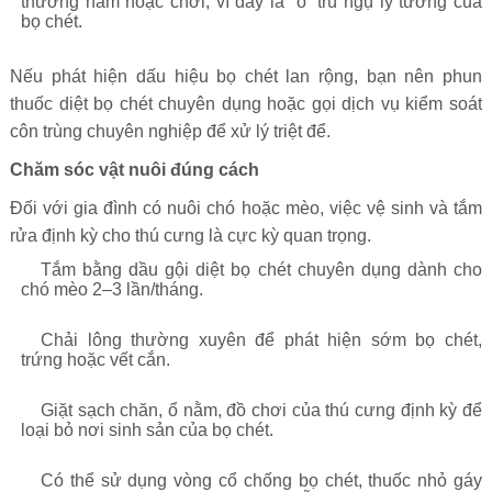
thường nằm hoặc chơi, vì đây là “ổ” trú ngụ lý tưởng của
bọ chét.
Nếu phát hiện dấu hiệu bọ chét lan rộng, bạn nên phun
thuốc diệt bọ chét chuyên dụng hoặc gọi dịch vụ kiểm soát
côn trùng chuyên nghiệp để xử lý triệt để.
Chăm sóc vật nuôi đúng cách
Đối với gia đình có nuôi chó hoặc mèo, việc vệ sinh và tắm
rửa định kỳ cho thú cưng là cực kỳ quan trọng.
Tắm bằng dầu gội diệt bọ chét chuyên dụng dành cho
chó mèo 2–3 lần/tháng.
Chải lông thường xuyên để phát hiện sớm bọ chét,
trứng hoặc vết cắn.
Giặt sạch chăn, ổ nằm, đồ chơi của thú cưng định kỳ để
loại bỏ nơi sinh sản của bọ chét.
Có thể sử dụng vòng cổ chống bọ chét, thuốc nhỏ gáy