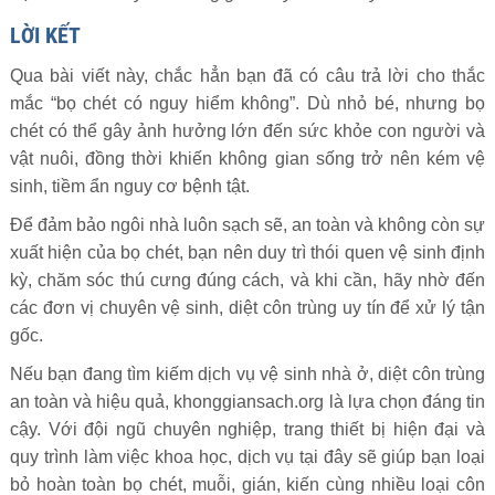
LỜI KẾT
Qua bài viết này, chắc hẳn bạn đã có câu trả lời cho thắc
mắc “bọ chét có nguy hiểm không”. Dù nhỏ bé, nhưng bọ
chét có thể gây ảnh hưởng lớn đến sức khỏe con người và
vật nuôi, đồng thời khiến không gian sống trở nên kém vệ
sinh, tiềm ẩn nguy cơ bệnh tật.
Để đảm bảo ngôi nhà luôn sạch sẽ, an toàn và không còn sự
xuất hiện của bọ chét, bạn nên duy trì thói quen vệ sinh định
kỳ, chăm sóc thú cưng đúng cách, và khi cần, hãy nhờ đến
các đơn vị chuyên vệ sinh, diệt côn trùng uy tín để xử lý tận
gốc.
Nếu bạn đang tìm kiếm dịch vụ vệ sinh nhà ở, diệt côn trùng
an toàn và hiệu quả, khonggiansach.org là lựa chọn đáng tin
cậy. Với đội ngũ chuyên nghiệp, trang thiết bị hiện đại và
quy trình làm việc khoa học, dịch vụ tại đây sẽ giúp bạn loại
bỏ hoàn toàn bọ chét, muỗi, gián, kiến cùng nhiều loại côn