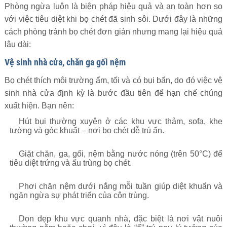
Phòng ngừa luôn là biện pháp hiệu quả và an toàn hơn so
với việc tiêu diệt khi bọ chét đã sinh sôi. Dưới đây là những
cách phòng tránh bọ chét đơn giản nhưng mang lại hiệu quả
lâu dài:
Vệ sinh nhà cửa, chăn ga gối nệm
Bọ chét thích môi trường ẩm, tối và có bụi bẩn, do đó việc vệ
sinh nhà cửa định kỳ là bước đầu tiên để hạn chế chúng
xuất hiện. Bạn nên:
Hút bụi thường xuyên ở các khu vực thảm, sofa, khe
tường và góc khuất – nơi bọ chét dễ trú ẩn.
Giặt chăn, ga, gối, nệm bằng nước nóng (trên 50°C) để
tiêu diệt trứng và ấu trùng bọ chét.
Phơi chăn nệm dưới nắng mỗi tuần giúp diệt khuẩn và
ngăn ngừa sự phát triển của côn trùng.
Dọn dẹp khu vực quanh nhà, đặc biệt là nơi vật nuôi