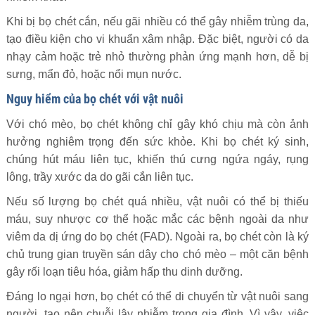
Khi bị bọ chét cắn, nếu gãi nhiều có thể gây nhiễm trùng da,
tạo điều kiện cho vi khuẩn xâm nhập. Đặc biệt, người có da
nhạy cảm hoặc trẻ nhỏ thường phản ứng mạnh hơn, dễ bị
sưng, mẩn đỏ, hoặc nổi mụn nước.
Nguy hiểm của bọ chét với vật nuôi
Với chó mèo, bọ chét không chỉ gây khó chịu mà còn ảnh
hưởng nghiêm trọng đến sức khỏe. Khi bọ chét ký sinh,
chúng hút máu liên tục, khiến thú cưng ngứa ngáy, rụng
lông, trầy xước da do gãi cắn liên tục.
Nếu số lượng bọ chét quá nhiều, vật nuôi có thể bị thiếu
máu, suy nhược cơ thể hoặc mắc các bệnh ngoài da như
viêm da dị ứng do bọ chét (FAD). Ngoài ra, bọ chét còn là ký
chủ trung gian truyền sán dây cho chó mèo – một căn bệnh
gây rối loạn tiêu hóa, giảm hấp thu dinh dưỡng.
Đáng lo ngại hơn, bọ chét có thể di chuyển từ vật nuôi sang
người, tạo nên chuỗi lây nhiễm trong gia đình. Vì vậy, việc