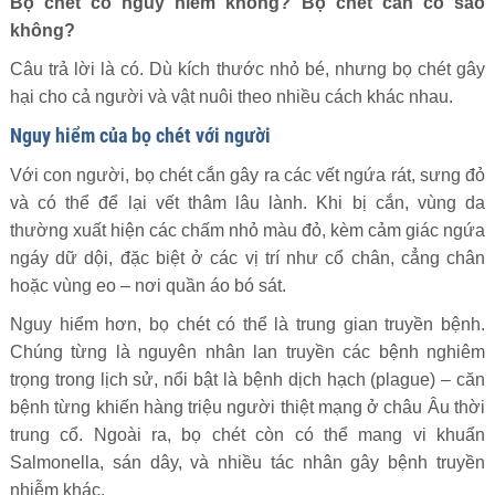
Bọ chét có nguy hiểm không? Bọ chét cắn có sao
không?
Câu trả lời là có. Dù kích thước nhỏ bé, nhưng bọ chét gây
hại cho cả người và vật nuôi theo nhiều cách khác nhau.
Nguy hiểm của bọ chét với người
Với con người, bọ chét cắn gây ra các vết ngứa rát, sưng đỏ
và có thể để lại vết thâm lâu lành. Khi bị cắn, vùng da
thường xuất hiện các chấm nhỏ màu đỏ, kèm cảm giác ngứa
ngáy dữ dội, đặc biệt ở các vị trí như cổ chân, cẳng chân
hoặc vùng eo – nơi quần áo bó sát.
Nguy hiểm hơn, bọ chét có thể là trung gian truyền bệnh.
Chúng từng là nguyên nhân lan truyền các bệnh nghiêm
trọng trong lịch sử, nổi bật là bệnh dịch hạch (plague) – căn
bệnh từng khiến hàng triệu người thiệt mạng ở châu Âu thời
trung cổ. Ngoài ra, bọ chét còn có thể mang vi khuẩn
Salmonella, sán dây, và nhiều tác nhân gây bệnh truyền
nhiễm khác.