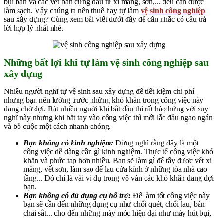
bụi bẩn và các vết bẩn cứng đầu từ xi măng, sơn,... đều cần được
làm sạch. Vậy chúng ta nên thuê hay tự làm
vệ sinh công nghiệp
sau xây dựng? Cùng xem bài viết dưới đây để cân nhắc có câu trả
lời hợp lý nhất nhé.
Những bất lợi khi tự làm vệ sinh công nghiệp sau
xây dựng
Nhiều người nghĩ tự vệ sinh sau xây dựng để tiết kiệm chi phí
nhưng bạn nên lường trước những khó khăn trong công việc này
đang chờ đợi. Rát nhiều người khi bắt đầu thì rất hào hứng với suy
nghĩ này nhưng khi bắt tay vào công việc thì mới lắc đầu ngao ngán
và bỏ cuộc một cách nhanh chóng.
Bạn không có kinh nghiệm:
Đừng nghĩ rằng đây là một
công việc dễ dàng cần gì kinh nghiệm. Thực tế công việc khó
khắn và phức tạp hơn nhiều. Bạn sẽ làm gì để tẩy được vết xi
măng, vết sơn, làm sao để lau cửa kính ở những tòa nhà cao
tầng... Đó chỉ là vài ví dụ trong vô vàn các khó khăn đang đợi
bạn.
Bạn không có đủ dụng cụ hỗ trợ:
Để làm tốt công việc này
bạn sẽ cần đến những dụng cụ như chổi quét, chổi lau, bàn
chải sắt... cho đến những máy móc hiện đại như máy hút bụi,