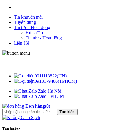
Tin khuyến mãi
Tuyển dụng
Tin tức - Hoạt động
Hỏi - đáp
Tin tức - Hoạt động
Liên Hệ
Không Gian Sạch
0911113822(HN)
0913179486(TPHCM)
Zalo Hà Nội
Zalo TPHCM
Đơn hàng(0)
Tận hưởng