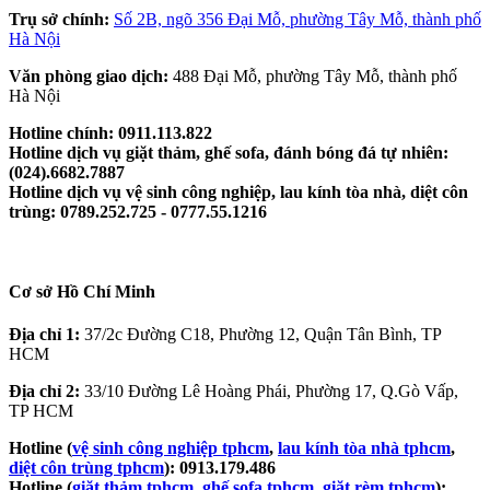
Trụ sở chính:
Số 2B, ngõ 356 Đại Mỗ, phường Tây Mỗ, thành phố
Hà Nội
Văn phòng giao dịch:
488 Đại Mỗ, phường Tây Mỗ, thành phố
Hà Nội
Hotline chính: 0911.113.822
Hotline dịch vụ giặt thảm, ghế sofa, đánh bóng đá tự nhiên:
(024).6682.7887
Hotline dịch vụ vệ sinh công nghiệp, lau kính tòa nhà, diệt côn
trùng: 0789.252.725 - 0777.55.1216
Cơ sở Hồ Chí Minh
Địa chỉ 1:
37/2c Đường C18, Phường 12, Quận Tân Bình, TP
HCM
Địa chỉ 2:
33/10 Đường Lê Hoàng Phái, Phường 17, Q.Gò Vấp,
TP HCM
Hotline (
vệ sinh công nghiệp tphcm
,
lau kính tòa nhà tphcm
,
diệt côn trùng tphcm
): 0913.179.486
Hotline (
giặt thảm tphcm
,
ghế sofa tphcm
,
giặt rèm tphcm
):