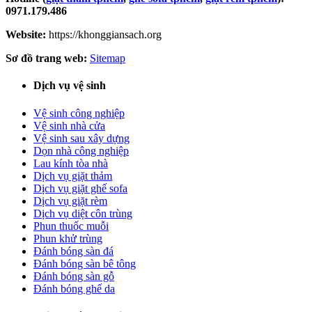
0971.179.486
Website:
https://khonggiansach.org
Sơ đồ trang web:
Sitemap
Dịch vụ vệ sinh
Vệ sinh công nghiệp
Vệ sinh nhà cửa
Vệ sinh sau xây dựng
Dọn nhà công nghiệp
Lau kính tòa nhà
Dịch vụ giặt thảm
Dịch vụ giặt ghế sofa
Dịch vụ giặt rèm
Dịch vụ diệt côn trùng
Phun thuốc muỗi
Phun khử trùng
Đánh bóng sàn đá
Đánh bóng sàn bê tông
Đánh bóng sàn gỗ
Đánh bóng ghế da