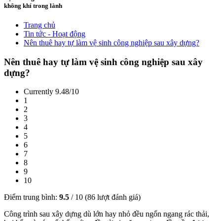
không khí trong lành
Trang chủ
Tin tức - Hoạt động
Nên thuê hay tự làm vệ sinh công nghiệp sau xây dựng?
Nên thuê hay tự làm vệ sinh công nghiệp sau xây
dựng?
Currently 9.48/10
1
2
3
4
5
6
7
8
9
10
Điểm trung bình:
9.5
/
10
(
86
lượt đánh giá)
Công trình sau xây dựng dù lớn hay nhỏ đều ngổn ngang rác thải,