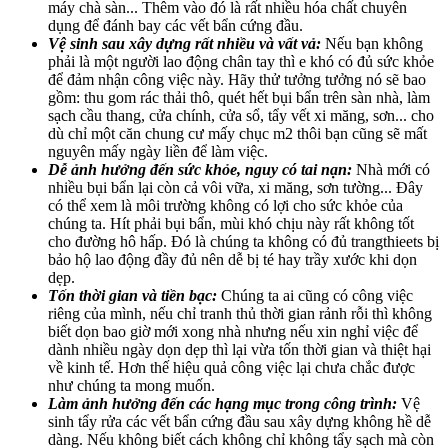
máy chà sàn... Thêm vào đó là rất nhiều hóa chất chuyên
dụng để đánh bay các vết bẩn cứng đầu.
Vệ sinh sau xây dựng rất nhiều và vất vả:
Nếu bạn không
phải là một người lao động chân tay thì e khó có đủ sức khỏe
để đảm nhận công việc này. Hãy thử tưởng tưởng nó sẽ bao
gồm: thu gom rác thải thô, quét hết bụi bẩn trên sàn nhà, làm
sạch cầu thang, cửa chính, cửa sổ, tẩy vết xi măng, sơn... cho
dù chỉ một căn chung cư mấy chục m2 thôi bạn cũng sẽ mất
nguyên mấy ngày liền để làm việc.
Dễ ảnh hưởng đến sức khỏe, nguy có tai nạn:
Nhà mới có
nhiều bụi bẩn lại còn cả vôi vữa, xi măng, sơn tường... Đây
có thể xem là môi trường không có lợi cho sức khỏe của
chúng ta. Hít phải bụi bẩn, mùi khó chịu này rất không tốt
cho đường hô hấp. Đó là chúng ta không có đủ trangthieets bị
bảo hộ lao động đầy đủ nên dễ bị té hay trầy xước khi dọn
dẹp.
Tốn thời gian và tiền bạc:
Chúng ta ai cũng có công việc
riêng của mình, nếu chỉ tranh thủ thời gian rảnh rỗi thì không
biết dọn bao giờ mới xong nhà nhưng nếu xin nghỉ việc để
dành nhiều ngày dọn dẹp thì lại vừa tốn thời gian và thiệt hại
về kinh tế. Hơn thế hiệu quả công việc lại chưa chắc được
như chúng ta mong muốn.
Làm ảnh hưởng đến các hạng mục trong công trình:
Vệ
sinh tẩy rửa các vết bẩn cứng đầu sau xây dựng không hề dễ
dàng. Nếu không biết cách không chỉ không tẩy sạch mà còn