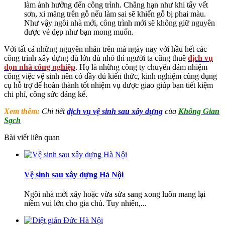
làm ảnh hưởng đến công trình. Chẳng hạn như khi tẩy vết
sơn, xi măng trên gỗ nếu làm sai sẽ khiến gỗ bị phai màu.
Như vậy ngôi nhà mới, công trình mới sẽ không giữ nguyên
được vẻ đẹp như bạn mong muốn.
Với tất cả những nguyên nhân trên mà ngày nay với hầu hết các
công trình xây dựng dù lớn dù nhỏ thì người ta cũng thuê
dịch vụ
dọn nhà công nghiệp
. Họ là những công ty chuyên đảm nhiệm
công việc vệ sinh nên có đầy đủ kiến thức, kinh nghiệm cùng dụng
cụ hỗ trợ để hoàn thành tốt nhiệm vụ được giao giúp bạn tiết kiệm
chi phí, công sức đáng kể.
Xem thêm:
Chi tiết
dịch vụ vệ sinh sau xây dựng
của
Không Gian
Sạch
Bài viết liên quan
Vệ sinh sau xây dựng Hà Nội
Ngôi nhà mới xây hoặc vừa sửa sang xong luôn mang lại
niềm vui lớn cho gia chủ. Tuy nhiên,...