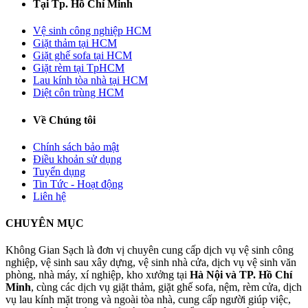
Tại Tp. Hồ Chí Minh
Vệ sinh công nghiệp HCM
Giặt thảm tại HCM
Giặt ghế sofa tại HCM
Giặt rèm tại TpHCM
Lau kính tòa nhà tại HCM
Diệt côn trùng HCM
Về Chúng tôi
Chính sách bảo mật
Điều khoản sử dụng
Tuyển dụng
Tin Tức - Hoạt động
Liên hệ
CHUYÊN MỤC
Không Gian Sạch là đơn vị chuyên cung cấp dịch vụ vệ sinh công
nghiệp, vệ sinh sau xây dựng, vệ sinh nhà cửa, dịch vụ vệ sinh văn
phòng, nhà máy, xí nghiệp, kho xưởng tại
Hà Nội và TP. Hồ Chí
Minh
, cùng các dịch vụ giặt thảm, giặt ghế sofa, nệm, rèm cửa, dịch
vụ lau kính mặt trong và ngoài tòa nhà, cung cấp người giúp việc,