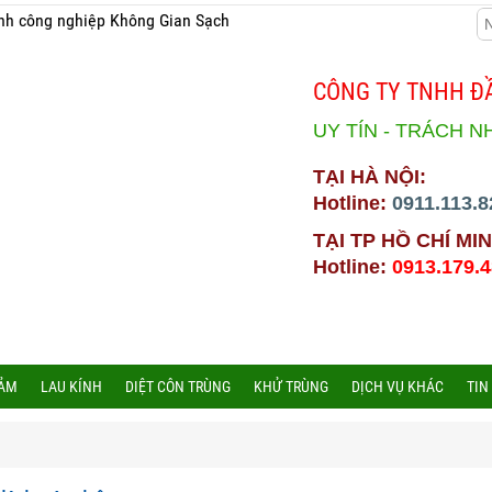
nh công nghiệp Không Gian Sạch
CÔNG TY TNHH ĐẦ
UY TÍN - TRÁCH N
TẠI HÀ NỘI:
Hotline:
0911.113.8
TẠI TP HỒ CHÍ MIN
Hotline:
0913.179.
HẢM
LAU KÍNH
DIỆT CÔN TRÙNG
KHỬ TRÙNG
DỊCH VỤ KHÁC
TIN