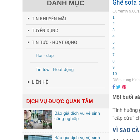
Ghế sofa 
DANH MỤC
Currently 9.00/
1
TIN KHUYẾN MÃI
2
TUYỂN DỤNG
3
4
TIN TỨC - HOẠT ĐỘNG
5
6
Hỏi - đáp
7
8
9
Tin tức - Hoạt động
10
Điểm trung bình
LIÊN HỆ
Một buổi sá
DỊCH VỤ ĐƯỢC QUAN TÂM
Tình huống 
Báo giá dịch vụ vệ sinh
"cấp cứu" ch
công nghiệp
VÌ SAO CÀ
Báo giá dịch vụ vệ sinh