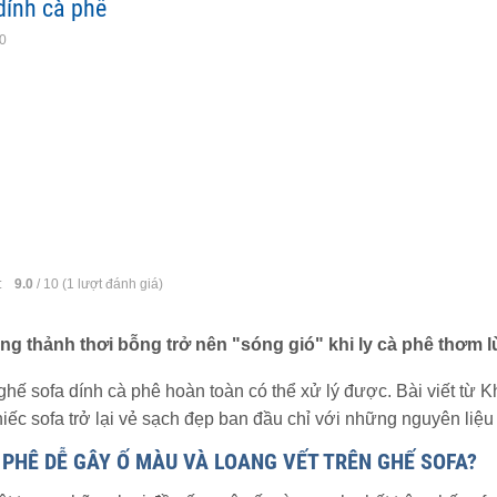
dính cà phê
10
:
9.0
/
10
(
1
lượt đánh giá)
ng thảnh thơi bỗng trở nên "sóng gió" khi ly cà phê thơm lừ
ghế sofa dính cà phê hoàn toàn có thể xử lý được. Bài viết t
iếc sofa trở lại vẻ sạch đẹp ban đầu chỉ với những nguyên liệu
 PHÊ DỄ GÂY Ố MÀU VÀ LOANG VẾT TRÊN GHẾ SOFA?