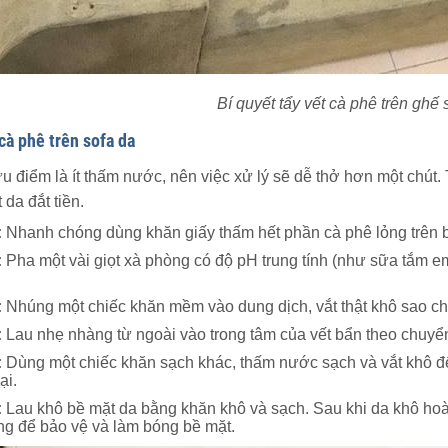
Bí quyết tẩy vết cà phê trên ghế s
 cà phê trên sofa da
u điểm là ít thấm nước, nên việc xử lý sẽ dễ thở hơn một chút
da đắt tiền.
:
Nhanh chóng dùng khăn giấy thấm hết phần cà phê lỏng trên 
:
Pha một vài giọt xà phòng có độ pH trung tính (như sữa tắm 
:
Nhúng một chiếc khăn mềm vào dung dịch, vắt thật khô sao ch
:
Lau nhẹ nhàng từ ngoài vào trong tâm của vết bẩn theo chuyển
:
Dùng một chiếc khăn sạch khác, thấm nước sạch và vắt khô để
ại.
:
Lau khô bề mặt da bằng khăn khô và sạch. Sau khi da khô hoà
g để bảo vệ và làm bóng bề mặt.