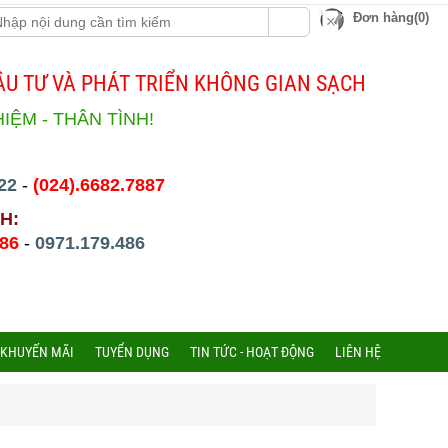
Đơn hàng(0)
U TƯ VÀ PHÁT TRIỂN KHÔNG GIAN SẠCH
HIỆM - THÂN TÌNH!
22
-
(024).6682.7887
H:
486
-
0971.179.486
 KHUYẾN MÃI
TUYỂN DỤNG
TIN TỨC - HOẠT ĐỘNG
LIÊN HỆ