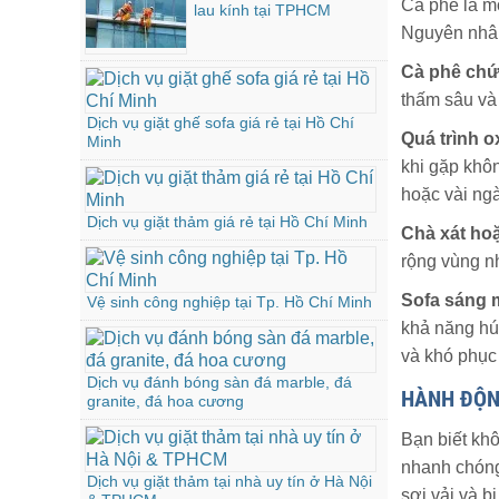
Cà phê là mộ
lau kính tại TPHCM
Nguyên nhân
Cà phê chứ
thấm sâu và 
Dịch vụ giặt ghế sofa giá rẻ tại Hồ Chí
Quá trình 
Minh
khi gặp khôn
hoặc vài ng
Dịch vụ giặt thảm giá rẻ tại Hồ Chí Minh
Chà xát hoặ
rộng vùng nh
Sofa sáng m
Vệ sinh công nghiệp tại Tp. Hồ Chí Minh
khả năng hú
và khó phục
Dịch vụ đánh bóng sàn đá marble, đá
HÀNH ĐỘNG
granite, đá hoa cương
Bạn biết khô
nhanh chóng
Dịch vụ giặt thảm tại nhà uy tín ở Hà Nội
sợi vải và b