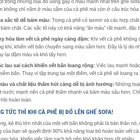
t trong những loại đồ uống gây ố màu mạnh nhất trên ghế sofa, 
 không chỉ nằm ở màu sẫm của cà phê mà còn ở cấu trúc hóa h
a sắc tố dễ bám màu:
Trong cà phê có tannin và các hợp chất 
bám chặt. Các sắc tố này có khả năng “ăn màu” rất mạnh, đặc biệ
oxy hóa làm vết cà phê ngày càng đậm:
Khi vết cà phê không 
g khí, khiến vết bẩn chuyển sang màu sẫm hơn. Đây là lý do nh
ày lại đậm màu và khó tẩy hơn.
c lau sai cách khiến vết bẩn loang rộng:
Việc lau mạnh hoặc 
iễm bẩn. Thay vì tập trung tại một điểm, vết cà phê sẽ loang r
àu và chất liệu thấm hút càng dễ bị ảnh hưởng:
Những loại 
t nước mạnh nên cà phê thấm nhanh và bám màu sâu hơn. Chỉ cầ
 hồi hoàn toàn.
 TỨC THÌ KHI CÀ PHÊ BỊ ĐỔ LÊN GHẾ SOFA!
ng, kẻ thù lớn nhất của một vết bẩn không phải là bản thân nó, 
 của bạn sẽ quyết định 90% khả năng loại bỏ hoàn toàn vết cà
ị oxy hóa, khiến việc làm sạch trở nên khó khăn hơn rất nhiều.