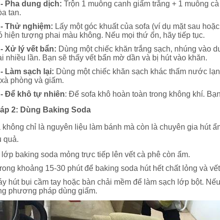
- Pha dung dịch:
Trộn 1 muỗng canh giấm trắng + 1 muỗng cà
a tan.
- Thử nghiệm:
Lấy một góc khuất của sofa (ví dụ mặt sau hoặc
 hiện tượng phai màu không. Nếu mọi thứ ổn, hãy tiếp tục.
- Xử lý vết bẩn:
Dùng một chiếc khăn trắng sạch, nhúng vào du
lại nhiều lần. Bạn sẽ thấy vết bẩn mờ dần và bị hút vào khăn.
- Làm sạch lại:
Dùng một chiếc khăn sạch khác thấm nước lạnh,
t xà phòng và giấm.
- Để khô tự nhiên
: Để sofa khô hoàn toàn trong không khí. Bạ
áp 2: Dùng Baking Soda
không chỉ là nguyên liệu làm bánh mà còn là chuyên gia hút ẩm
u quả.
lớp baking soda mỏng trực tiếp lên vết cà phê còn ẩm.
rong khoảng 15-30 phút để baking soda hút hết chất lỏng và vết
 hút bụi cầm tay hoặc bàn chải mềm để làm sạch lớp bột. Nếu v
ng phương pháp dùng giấm.