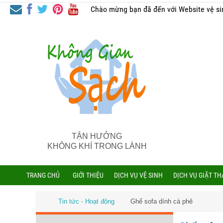
Chào mừng bạn đã đến với Website vệ si
TẬN HƯỞNG
KHÔNG KHÍ TRONG LÀNH
TRANG CHỦ
GIỚI THIỆU
DỊCH VỤ VỆ SINH
DỊCH VỤ GIẶT T
Tin tức - Hoạt động
Ghế sofa dính cà phê