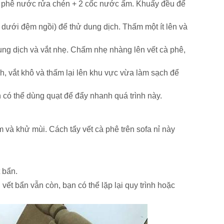
 phê nước rửa chén + 2 cốc nước ấm. Khuấy đều để
 dưới đệm ngồi) để thử dung dịch. Thấm một ít lên và
ng dịch và vắt nhẹ. Chấm nhẹ nhàng lên vết cà phê,
 vắt khô và thấm lại lên khu vực vừa làm sạch để
n có thể dùng quạt để đẩy nhanh quá trình này.
 và khử mùi. Cách tẩy vết cà phê trên sofa nỉ này
 bẩn.
ết bẩn vẫn còn, bạn có thể lặp lại quy trình hoặc