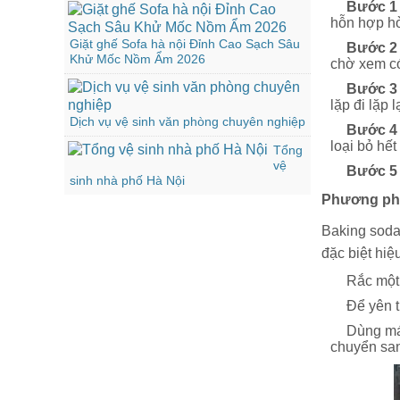
Bước 1 
hỗn hợp hò
Giặt ghế Sofa hà nội Đỉnh Cao Sạch Sâu
Bước 2 
Khử Mốc Nồm Ẩm 2026
chờ xem có
Bước 3 
lặp đi lặp 
Dịch vụ vệ sinh văn phòng chuyên nghiệp
Bước 4 
loại bỏ hế
Tổng
vệ
Bước 5 
sinh nhà phố Hà Nội
Phương ph
Baking soda 
đặc biệt hiệ
Rắc một 
Để yên t
Dùng máy
chuyển sa