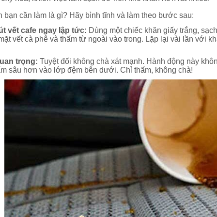
n bạn cần làm là gì? Hãy bình tĩnh và làm theo bước sau:
t vết cafe ngay lập tức:
Dùng một chiếc khăn giấy trắng, sạch
 mặt vết cà phê và thấm từ ngoài vào trong. Lặp lại vài lần với
uan trọng:
Tuyệt đối không chà xát mạnh. Hành động này khô
ấm sâu hơn vào lớp đệm bên dưới. Chỉ thấm, không chà!