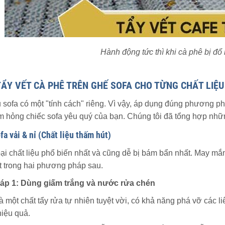
Hành động tức thì khi cà phê bị đổ 
TẨY VẾT CÀ PHÊ TRÊN GHẾ SOFA CHO TỪNG CHẤT LIỆU
u sofa có một "tính cách" riêng. Vì vậy, áp dụng đúng phương ph
m hỏng chiếc sofa yêu quý của bạn. Chúng tôi đã tổng hợp nhữ
ofa vải & nỉ (Chất liệu thấm hút)
oại chất liệu phổ biến nhất và cũng dễ bị bám bẩn nhất. May m
t trong hai phương pháp sau.
p 1: Dùng giấm trắng và nước rửa chén
à một chất tẩy rửa tự nhiên tuyệt vời, có khả năng phá vỡ các li
hiệu quả.