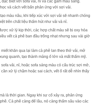
đặc biệt với sofa vải, nỉ và các gam màu sáng.
ọc và cách vết bẩn phản ứng với sợi vải.
tạo màu nâu, khi tiếp xúc với sợi vải sẽ nhanh chóng
t trên chất liệu thấm hút như vải và nỉ.
được xử lý kịp thời, các hợp chất màu sẽ bị oxy hóa
iều vết cà phê ban đầu trông nhạt nhưng sau vài giờ
miết khăn qua lại làm cà phê lan theo thớ vải, mở
a xung quanh, tạo thành mảng ố lớn và mất thẩm mỹ.
sofa vải, nỉ, hoặc sofa sáng màu có cấu trúc sợi mở,
n xử lý chậm hoặc sai cách, vết ố rất dễ nhìn thấy
mà là thời gian. Ngay khi sự cố xảy ra, phản ứng
 phê. Cà phê càng để lâu, nó càng thấm sâu vào các