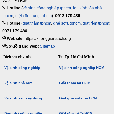
Vấp, TP HCM
Hotline (
vệ sinh công nghiệp tphcm
,
lau kính tòa nhà
tphcm
,
diệt côn trùng tphcm
): 0913.179.486
Hotline (
giặt thảm tphcm
,
ghế sofa tphcm
,
giặt rèm tphcm
):
0971.179.486
Website:
https://khonggiansach.org
Sơ đồ trang web:
Sitemap
Dịch vụ vệ sinh
Tại Tp. Hồ Chí Minh
Vệ sinh công nghiệp
Vệ sinh công nghiệp HCM
Vệ sinh nhà cửa
Giặt thảm tại HCM
Vệ sinh sau xây dựng
Giặt ghế sofa tại HCM
Dọn nhà công nghiệp
Giặt rèm tại TpHCM