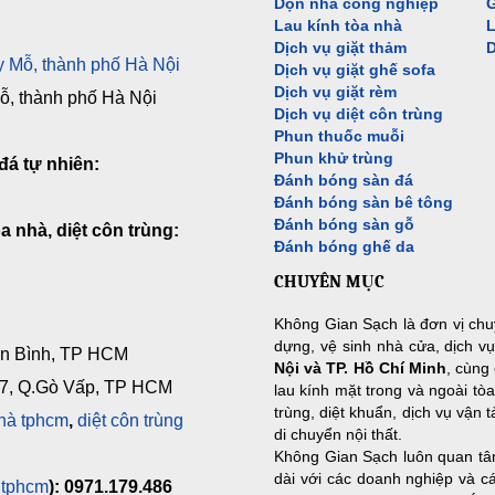
Dọn nhà công nghiệp
G
Lau kính tòa nhà
L
Dịch vụ giặt thảm
D
 Mỗ, thành phố Hà Nội
Dịch vụ giặt ghế sofa
Dịch vụ giặt rèm
, thành phố Hà Nội
Dịch vụ diệt côn trùng
Phun thuốc muỗi
Phun khử trùng
đá tự nhiên:
Đánh bóng sàn đá
Đánh bóng sàn bê tông
Đánh bóng sàn gỗ
a nhà, diệt côn trùng:
Đánh bóng ghế da
CHUYÊN MỤC
Không Gian Sạch là đơn vị chu
dựng, vệ sinh nhà cửa, dịch v
n Bình, TP HCM
Nội và TP. Hồ Chí Minh
, cùng
7, Q.Gò Vấp, TP HCM
lau kính mặt trong và ngoài tòa
trùng, diệt khuẩn, dịch vụ vận 
nhà tphcm
,
diệt côn trùng
di chuyển nội thất.
Không Gian Sạch luôn quan tâm
dài với các doanh nghiệp và c
 tphcm
): 0971.179.486