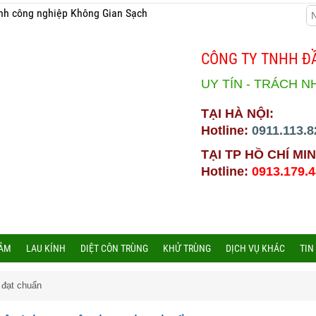
nh công nghiệp Không Gian Sạch
CÔNG TY TNHH ĐẦ
UY TÍN - TRÁCH N
TẠI HÀ NỘI:
Hotline:
0911.113.8
TẠI TP HỒ CHÍ MIN
Hotline:
0913.179.
HẢM
LAU KÍNH
DIỆT CÔN TRÙNG
KHỬ TRÙNG
DỊCH VỤ KHÁC
TIN
g đạt chuẩn