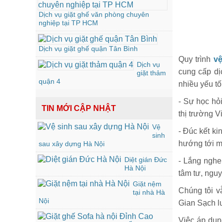
Dịch vụ giặt ghế văn phòng chuyên
nghiệp tại TP HCM
Dịch vụ giặt ghế quận Tân Bình
Quy trình
vệ
Dịch vụ
cung cấp dị
giặt thảm
quận 4
nhiều yếu tố
- Sự học hỏ
TIN MỚI CẬP NHẬT
thị trường V
Vệ
- Đúc kết k
sinh
hướng tới mộ
sau xây dựng Hà Nội
Diệt gián Đức
- Lắng nghe
Hà Nội
tâm tư, nguy
Giặt nệm
Chúng tôi v
tại nhà Hà
Nội
Gian Sạch lu
Việc áp dụn