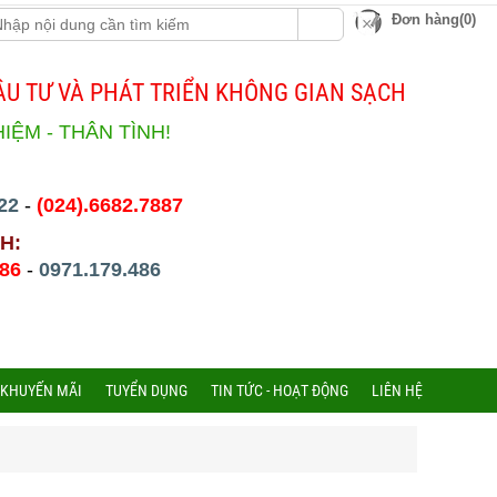
Đơn hàng(0)
U TƯ VÀ PHÁT TRIỂN KHÔNG GIAN SẠCH
HIỆM - THÂN TÌNH!
22
-
(024).6682.7887
H:
486
-
0971.179.486
 KHUYẾN MÃI
TUYỂN DỤNG
TIN TỨC - HOẠT ĐỘNG
LIÊN HỆ