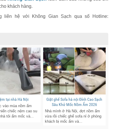
í cho khách hàng.
 liên hệ với Không Gian Sạch qua số Hotline:
nệm tại nhà Hà Nội
Giặt ghế Sofa hà nội Đỉnh Cao Sạch
Sâu Khử Mốc Nồm Ẩm 2026
c vào mùa nồm ẩm
hiến chiếc nệm cao su
Nhà mình ở Hà Nội, đợt nồm ẩm
 nhà tôi ẩm mốc và...
vừa rồi chiếc ghế sofa nỉ ở phòng
khách bị mốc ẩm và...