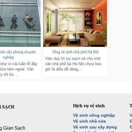
 sinh văn phòng chuyên
Tổng vệ sinh nhà phố Hà Nội
nghiệp
Việc duy trì sự sạch sẽ cho một
như in cái tuần lễ đầy
căn nhà phố tại Hà Nội chưa bao
giữa năm ngoái. Văn
giờ là điều dễ dàng,...
 tôi lúc...
Dịch vụ vệ sinh
T
N SẠCH
Vệ sinh công nghiệp
V
Vệ sinh nhà cửa
G
Vệ sinh sau xây dựng
G
g Gian Sạch