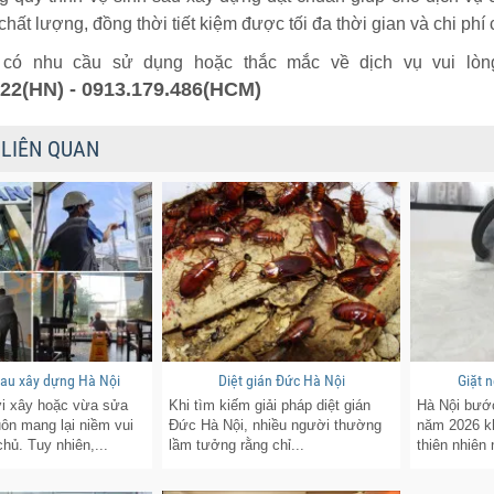
chất lượng, đồng thời tiết kiệm được tối đa thời gian và chi ph
có nhu cầu sử dụng hoặc thắc mắc về dịch vụ vui lòng
822(HN) - 0913.179.486(HCM)
 LIÊN QUAN
sau xây dựng Hà Nội
Diệt gián Đức Hà Nội
Giặt 
i xây hoặc vừa sửa
Khi tìm kiếm giải pháp diệt gián
Hà Nội bướ
ôn mang lại niềm vui
Đức Hà Nội, nhiều người thường
năm 2026 k
chủ. Tuy nhiên,...
lầm tưởng rằng chỉ...
thiên nhiên