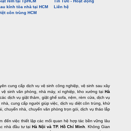
iặt rèm tại TpHCM
Tin Tức - Hoạt động
au kính tòa nhà tại HCM
Liên hệ
iệt côn trùng HCM
yên cung cấp dịch vụ vệ sinh công nghiệp, vệ sinh sau xây
ụ vệ sinh văn phòng, nhà máy, xí nghiệp, kho xưởng tại
Hà
 các dịch vụ giặt thảm, giặt ghế sofa, nệm, rèm cửa, dịch vụ
 nhà, cung cấp người giúp việc, dịch vụ diệt côn trùng, khử
tải, chuyển nhà, chuyển văn phòng trọn gói, dịch vụ tháo lắp
 đến việc thiết lập các mối quan hệ hợp tác bền vững lâu
ác nhà đầu tư tại
Hà Nội và TP. Hồ Chí Minh
. Không Gian