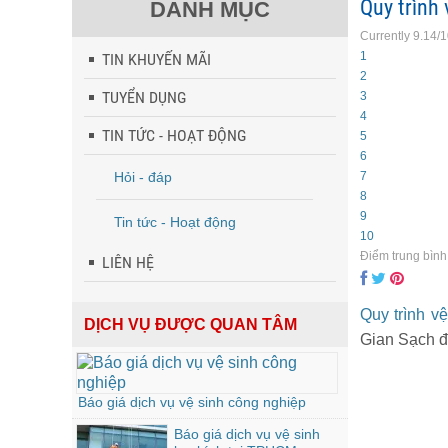
Quy trình
DANH MỤC
Currently 9.14/
1
TIN KHUYẾN MÃI
2
TUYỂN DỤNG
3
4
TIN TỨC - HOẠT ĐỘNG
5
6
Hỏi - đáp
7
8
9
Tin tức - Hoạt động
10
Điểm trung bình
LIÊN HỆ
Quy trình v
DỊCH VỤ ĐƯỢC QUAN TÂM
Gian Sạch đ
Báo giá dịch vụ vệ sinh công nghiệp
Báo giá dịch vụ vệ sinh