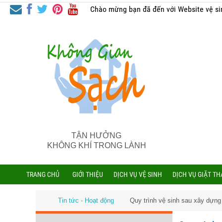
Chào mừng bạn đã đến với Website vệ si
TẬN HƯỞNG
KHÔNG KHÍ TRONG LÀNH
TRANG CHỦ
GIỚI THIỆU
DỊCH VỤ VỆ SINH
DỊCH VỤ GIẶT T
Tin tức - Hoạt động
Quy trình vệ sinh sau xây dựn