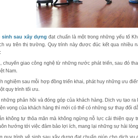
 sinh sau xây dựng
đạt chuẩn là một trong những yếu tố Khô
ch vụ trên thị trường. Quy trình này được đúc kết qua nhiều
:
i, chuyển giao công nghệ từ những nước phát triển, sau đó tha
iệt Nam.
inh nghiệm sau mỗi hợp đồng triển khai, phát huy những ưu điể
t quy trình tối ưu.
 những phản hồi và đóng góp của khách hàng. Dịch vụ tạo ra 
ện vọng của khách hàng thì mới có thể có những sự thay đổi dẫ
ẫn không tự thỏa mãn mà không ngừng nỗ lực cải thiện quy tr
ôn hướng tới việc đảm bảo lợi ích, mang lại những sự hài lòng
g quy trình vệ sinh sau xây dựng đạt chuẩn giúp cho dịch vụ