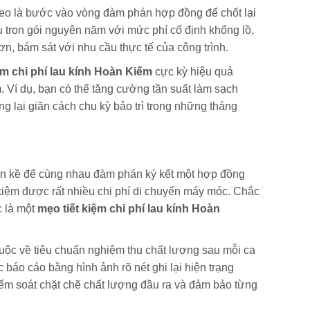
eo là bước vào vòng đàm phán hợp đồng để chốt lại
vụ trọn gói nguyên năm với mức phí cố định khổng lồ,
n, bám sát với nhu cầu thực tế của công trình.
ệm chi phí lau kính Hoàn Kiếm
cực kỳ hiệu quả
. Ví dụ, bạn có thể tăng cường tần suất làm sạch
g lại giãn cách chu kỳ bảo trì trong những tháng
liền kề để cùng nhau đàm phán ký kết một hợp đồng
t kiệm được rất nhiều chi phí di chuyển máy móc. Chắc
c là một
mẹo tiết kiệm chi phí lau kính Hoàn
ộc về tiêu chuẩn nghiệm thu chất lượng sau mỗi ca
báo cáo bằng hình ảnh rõ nét ghi lại hiện trạng
iểm soát chặt chẽ chất lượng đầu ra và đảm bảo từng