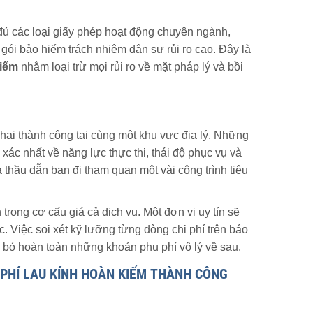
y đủ các loại giấy phép hoạt động chuyên ngành,
gói bảo hiểm trách nhiệm dân sự rủi ro cao. Đây là
Kiếm
nhằm loại trừ mọi rủi ro về mặt pháp lý và bồi
khai thành công tại cùng một khu vực địa lý. Những
 xác nhất về năng lực thực thi, thái độ phục vụ và
hầu dẫn bạn đi tham quan một vài công trình tiêu
 trong cơ cấu giá cả dịch vụ. Một đơn vị uy tín sẽ
. Việc soi xét kỹ lưỡng từng dòng chi phí trên báo
i bỏ hoàn toàn những khoản phụ phí vô lý về sau.
 PHÍ LAU KÍNH HOÀN KIẾM
THÀNH CÔNG