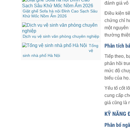
đánh giá vô 
Giặt ghế Sofa hà nội Đỉnh Cao Sạch Sâu
Điều kiện ti
Khử Mốc Nồm Ẩm 2026
chứng chỉ hu
một nguyên t
thường thiệt
Dịch vụ vệ sinh văn phòng chuyên nghiệp
Phân tích bá
Tổng
vệ
sinh nhà phố Hà Nội
Tiếp theo, b
phản hồi tru
mức độ chuy
biểu của họ.
Yếu tố cốt l
cung cấp cho
giá cũng là
KỸ NĂNG 
Phân bổ ngâ