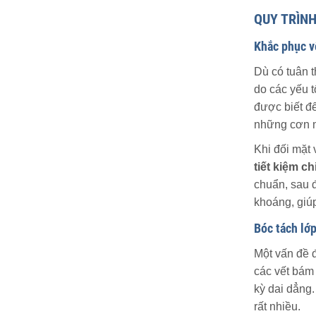
QUY TRÌN
Khắc phục v
Dù có tuân 
do các yếu 
được biết đ
những cơn m
Khi đối mặt 
tiết kiệm c
chuẩn, sau đ
khoáng, giú
Bóc tách lớ
Một vấn đề 
các vết bám
kỳ dai dẳng
rất nhiều.