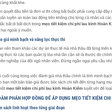
cùng khắt khe.
ên quyết đầu tiên là đơn vị thi công bắt buộc phải cung cấp đầ
ấn luyện an toàn lao động trên không cho từng cá nhân và các 
ắc bất di bất dịch trong
mẹo tiết kiệm chi phí lau kính Hoàn 
 hại ngoài ý muốn.
o giá minh bạch và năng lực thực thi
ạn nên tham khảo các dự án thực tế mà nhà thầu đã từng triển 
ng thực từ các ban quản lý tòa nhà lân cận sẽ là thước đo chính
ên nghiệp của đội ngũ nhân viên. Đừng ngần ngại yêu cầu nhà t
õi cuối cùng trong việc đánh giá nhà thầu chính là tính minh bạch
 bạn một bản báo giá được bóc tách chi tiết đến từng hạng mục
 một
mẹo tiết kiệm chi phí lau kính Hoàn Kiếm
tuyệt vời để loạ
ĐÀM PHÁN HỢP ĐỒNG ĐỂ ÁP DỤNG
MẸO TIẾT KIỆM CHI
n sách linh hoạt theo từng giai đoạn