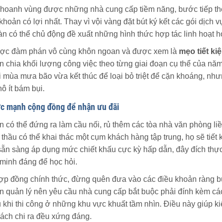
khoanh vùng được những nhà cung cấp tiềm năng, bước tiếp th
hoản có lợi nhất. Thay vì vội vàng đặt bút ký kết các gói dịch 
n có thể chủ động đề xuất những hình thức hợp tác linh hoạt hơ
ược đàm phán vô cùng khôn ngoan và được xem là
mẹo tiết ki
n chia khối lượng công việc theo từng giai đoạn cụ thể của năm
 mùa mưa bão vừa kết thúc để loại bỏ triệt để cặn khoáng, nhưn
ô ít bám bụi.
c mạnh cộng đồng để nhận ưu đãi
ạn có thể đứng ra làm cầu nối, rủ thêm các tòa nhà văn phòng 
 thầu có thể khai thác một cụm khách hàng tập trung, họ sẽ tiế
sẵn sàng áp dụng mức chiết khấu cực kỳ hấp dẫn, đây đích thự
minh đáng để học hỏi.
ợp đồng chính thức, đừng quên đưa vào các điều khoản ràng bu
n quản lý nên yêu cầu nhà cung cấp bắt buộc phải đính kèm các 
 khi thi công ở những khu vực khuất tầm nhìn. Điều này giúp k
ách chi ra đều xứng đáng.