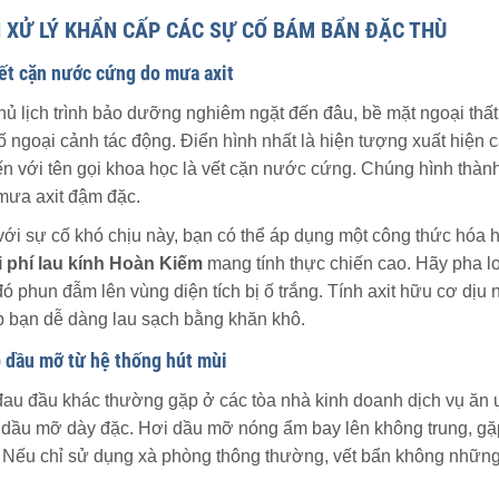
H XỬ LÝ KHẨN CẤP CÁC SỰ CỐ BÁM BẨN ĐẶC THÙ
ết cặn nước cứng do mưa axit
thủ lịch trình bảo dưỡng nghiêm ngặt đến đâu, bề mặt ngoại th
tố ngoại cảnh tác động. Điển hình nhất là hiện tượng xuất hiệ
ến với tên gọi khoa học là vết cặn nước cứng. Chúng hình thàn
ưa axit đậm đặc.
với sự cố khó chịu này, bạn có thể áp dụng một công thức hóa 
hi phí lau kính Hoàn Kiếm
mang tính thực chiến cao. Hãy pha l
ó phun đẫm lên vùng diện tích bị ố trắng. Tính axit hữu cơ dịu 
p bạn dễ dàng lau sạch bằng khăn khô.
p dầu mỡ từ hệ thống hút mùi
đau đầu khác thường gặp ở các tòa nhà kinh doanh dịch vụ ăn 
 dầu mỡ dày đặc. Hơi dầu mỡ nóng ẩm bay lên không trung, gặp
. Nếu chỉ sử dụng xà phòng thông thường, vết bẩn không những 