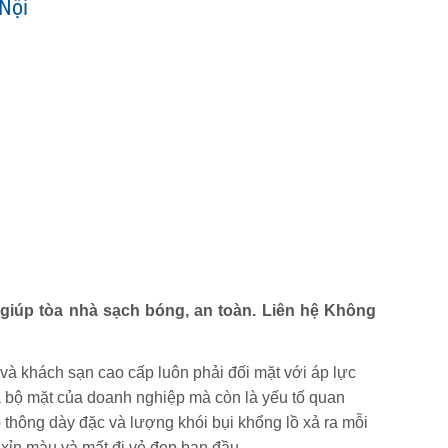
 Nội
 giúp tòa nhà sạch bóng, an toàn. Liên hệ Không
 và khách sạn cao cấp luôn phải đối mặt với áp lực
à bộ mặt của doanh nghiệp mà còn là yếu tố quan
o thông dày đặc và lượng khói bụi khổng lồ xả ra mỗi
 xỉn màu và mất đi vẻ đẹp ban đầu.