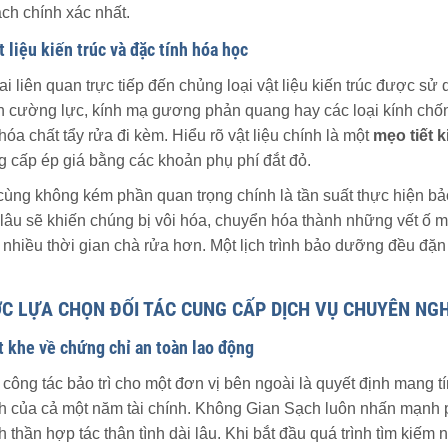
ch chính xác nhất.
t liệu kiến trúc và đặc tính hóa học
ai liên quan trực tiếp đến chủng loại vật liệu kiến trúc được sử
h cường lực, kính mạ gương phản quang hay các loại kính chốn
 hóa chất tẩy rửa đi kèm. Hiểu rõ vật liệu chính là một
mẹo tiết 
g cấp ép giá bằng các khoản phụ phí đắt đỏ.
cùng không kém phần quan trọng chính là tần suất thực hiện bảo 
 lâu sẽ khiến chúng bị vôi hóa, chuyển hóa thành những vết ố m
 nhiều thời gian chà rửa hơn. Một lịch trình bảo dưỡng đều đặn
C LỰA CHỌN ĐỐI TÁC CUNG CẤP DỊCH VỤ CHUYÊN NGH
t khe về chứng chỉ an toàn lao động
 công tác bảo trì cho một đơn vị bên ngoài là quyết định mang 
h của cả một năm tài chính. Không Gian Sạch luôn nhấn mạnh p
h thần hợp tác thân tình dài lâu. Khi bắt đầu quá trình tìm kiếm 