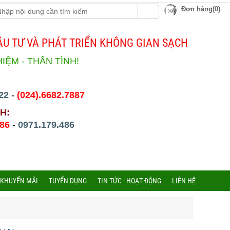
Đơn hàng(0)
U TƯ VÀ PHÁT TRIỂN KHÔNG GIAN SẠCH
HIỆM - THÂN TÌNH!
22
-
(024).6682.7887
H:
486
-
0971.179.486
 KHUYẾN MÃI
TUYỂN DỤNG
TIN TỨC - HOẠT ĐỘNG
LIÊN HỆ