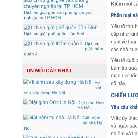
Kiếm
một cá
Dịch vụ giặt ghế văn phòng chuyên
Phân loại vậ
nghiệp tại TP HCM
Yếu tố thứ h
Dịch vụ giặt ghế quận Tân Bình
cấp như kín
ngặt về loại
Dịch vụ
giặt thảm
các nhà cun
quận 4
Yếu tố cuối 
bám trụ quá
TIN MỚI CẬP NHẬT
mạnh và tốn
Vệ
cố này.
sinh
sau xây dựng Hà Nội
CHIẾN LƯỢ
Diệt gián Đức
Yêu cầu khắ
Hà Nội
Giặt nệm
Việc ủy thác
tại nhà Hà
và ngân sác
Nội
nhiệm và tin