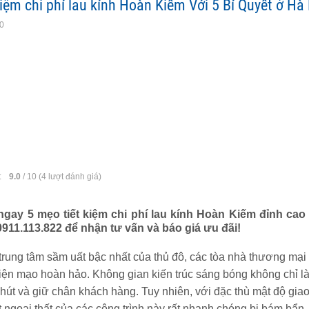
kiệm chi phí lau kính Hoàn Kiếm Với 5 Bí Quyết ở Hà
10
:
9.0
/
10
(
4
lượt đánh giá)
gay 5 mẹo tiết kiệm chi phí lau kính Hoàn Kiếm đỉnh cao
911.113.822 để nhận tư vấn và báo giá ưu đãi!
 trung tâm sầm uất bậc nhất của thủ đô, các tòa nhà thương mại
 diện mạo hoàn hảo. Không gian kiến trúc sáng bóng không chỉ l
 hút và giữ chân khách hàng. Tuy nhiên, với đặc thù mật độ gia
 ngoại thất của các công trình này rất nhanh chóng bị bám bẩn,