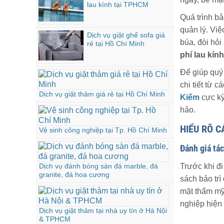
lau kính tại TPHCM
Quá trình bả
quản lý. Việ
Dịch vụ giặt ghế sofa giá
búa, đòi hỏi
rẻ tại Hồ Chí Minh
phí lau kín
Để giúp quý
chi tiết từ
Dịch vụ giặt thảm giá rẻ tại Hồ Chí Minh
Kiếm
cực kỳ
hảo.
HIỂU RÕ C
Vệ sinh công nghiệp tại Tp. Hồ Chí Minh
Đánh giá tác
Dịch vụ đánh bóng sàn đá marble, đá
Trước khi đi
granite, đá hoa cương
sách bảo trì
mặt thẩm mỹ 
nghiệp hiện 
Dịch vụ giặt thảm tại nhà uy tín ở Hà Nội
& TPHCM