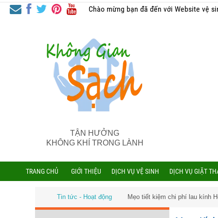
Chào mừng bạn đã đến với Website vệ si
TẬN HƯỞNG
KHÔNG KHÍ TRONG LÀNH
TRANG CHỦ
GIỚI THIỆU
DỊCH VỤ VỆ SINH
DỊCH VỤ GIẶT T
Tin tức - Hoạt động
Mẹo tiết kiệm chi phí lau kín