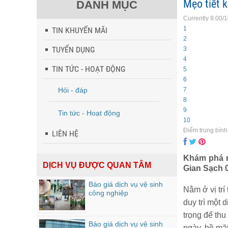
Mẹo tiết 
DANH MỤC
Currently 9.00/
1
TIN KHUYẾN MÃI
2
TUYỂN DỤNG
3
4
TIN TỨC - HOẠT ĐỘNG
5
6
Hỏi - đáp
7
8
9
Tin tức - Hoạt động
10
Điểm trung bình
LIÊN HỆ
Khám phá n
DỊCH VỤ ĐƯỢC QUAN TÂM
Gian Sạch 0
Báo giá dịch vụ vệ sinh
Nằm ở vị trí
công nghiệp
duy trì một
trọng để thu
Báo giá dịch vụ vệ sinh
ngày, bề mặt