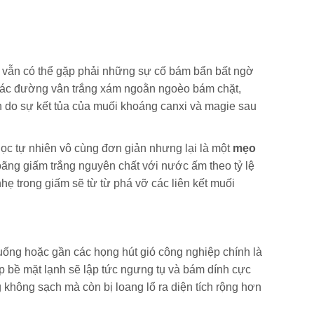
ất vẫn có thể gặp phải những sự cố bám bẩn bất ngờ
n các đường vân trắng xám ngoằn ngoèo bám chặt,
h do sự kết tủa của muối khoáng canxi và magie sau
học tự nhiên vô cùng đơn giản nhưng lại là một
mẹo
oãng giấm trắng nguyên chất với nước ấm theo tỷ lệ
nhẹ trong giấm sẽ từ từ phá vỡ các liên kết muối
uống hoặc gần các họng hút gió công nghiệp chính là
 bề mặt lạnh sẽ lập tức ngưng tụ và bám dính cực
không sạch mà còn bị loang lổ ra diện tích rộng hơn