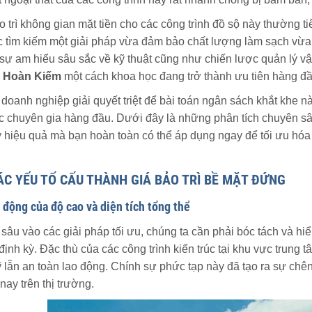
o trì không gian mặt tiền cho các công trình đồ sộ này thường 
c tìm kiếm một giải pháp vừa đảm bảo chất lượng làm sạch vừa 
 sự am hiểu sâu sắc về kỹ thuật cũng như chiến lược quản lý v
h Hoàn Kiếm
một cách khoa học đang trở thành ưu tiên hàng đầu
 doanh nghiệp giải quyết triệt để bài toán ngân sách khắt khe
 các chuyên gia hàng đầu. Dưới đây là những phân tích chuyên 
 hiệu quả mà bạn hoàn toàn có thể áp dụng ngay để tối ưu hóa
ÁC YẾU TỐ CẤU THÀNH GIÁ BẢO TRÌ BỀ MẶT ĐỨNG
 động của độ cao và diện tích tổng thể
 sâu vào các giải pháp tối ưu, chúng ta cần phải bóc tách và hiể
 định kỳ. Đặc thù của các công trình kiến trúc tại khu vực trung
lẫn an toàn lao động. Chính sự phức tạp này đã tạo ra sự chên
nay trên thị trường.