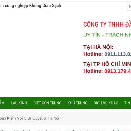
nh công nghiệp Không Gian Sạch
CÔNG TY TNHH ĐẦ
UY TÍN - TRÁCH N
TẠI HÀ NỘI:
Hotline:
0911.113.8
TẠI TP HỒ CHÍ MIN
Hotline:
0913.179.
HẢM
LAU KÍNH
DIỆT CÔN TRÙNG
KHỬ TRÙNG
DỊCH VỤ KHÁC
TIN
h Hoàn Kiếm Với 5 Bí Quyết ở Hà Nội