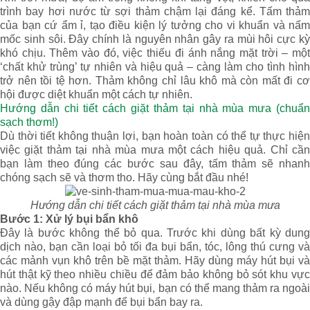
trình bay hơi nước từ sợi thảm chậm lại đáng kể. Tấm thảm
của bạn cứ ẩm ỉ, tạo điều kiện lý tưởng cho vi khuẩn và nấm
mốc sinh sôi. Đây chính là nguyên nhân gây ra mùi hôi cực kỳ
khó chịu. Thêm vào đó, việc thiếu đi ánh nắng mặt trời – một
‘chất khử trùng’ tự nhiên và hiệu quả – càng làm cho tình hình
trở nên tồi tệ hơn. Thảm không chỉ lâu khô mà còn mất đi cơ
hội được diệt khuẩn một cách tự nhiên.
Hướng dẫn chi tiết cách giặt thảm tại nhà mùa mưa (chuẩn
sạch thơm!)
Dù thời tiết không thuận lợi, bạn hoàn toàn có thể tự thực hiện
việc giặt thảm tại nhà mùa mưa một cách hiệu quả. Chỉ cần
bạn làm theo đúng các bước sau đây, tấm thảm sẽ nhanh
chóng sạch sẽ và thơm tho. Hãy cùng bắt đầu nhé!
Hướng dẫn chi tiết cách giặt thảm tại nhà mùa mưa
Bước 1: Xử lý bụi bẩn khô
Đây là bước không thể bỏ qua. Trước khi dùng bất kỳ dung
dịch nào, bạn cần loại bỏ tối đa bụi bẩn, tóc, lông thú cưng và
các mảnh vụn khô trên bề mặt thảm. Hãy dùng máy hút bụi và
hút thật kỹ theo nhiều chiều để đảm bảo không bỏ sót khu vực
nào. Nếu không có máy hút bụi, bạn có thể mang thảm ra ngoài
và dùng gậy đập mạnh để bụi bẩn bay ra.