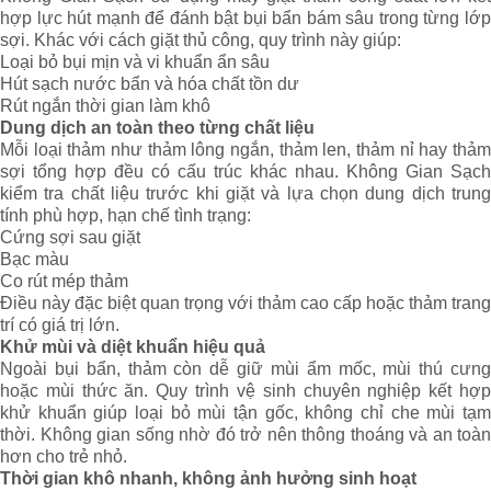
hợp lực hút mạnh để đánh bật bụi bẩn bám sâu trong từng lớp
sợi. Khác với cách giặt thủ công, quy trình này giúp:
Loại bỏ bụi mịn và vi khuẩn ẩn sâu
Hút sạch nước bẩn và hóa chất tồn dư
Rút ngắn thời gian làm khô
Dung dịch an toàn theo từng chất liệu
Mỗi loại thảm như thảm lông ngắn, thảm len, thảm nỉ hay thảm
sợi tổng hợp đều có cấu trúc khác nhau. Không Gian Sạch
kiểm tra chất liệu trước khi giặt và lựa chọn dung dịch trung
tính phù hợp, hạn chế tình trạng:
Cứng sợi sau giặt
Bạc màu
Co rút mép thảm
Điều này đặc biệt quan trọng với thảm cao cấp hoặc thảm trang
trí có giá trị lớn.
Khử mùi và diệt khuẩn hiệu quả
Ngoài bụi bẩn, thảm còn dễ giữ mùi ẩm mốc, mùi thú cưng
hoặc mùi thức ăn. Quy trình vệ sinh chuyên nghiệp kết hợp
khử khuẩn giúp loại bỏ mùi tận gốc, không chỉ che mùi tạm
thời. Không gian sống nhờ đó trở nên thông thoáng và an toàn
hơn cho trẻ nhỏ.
Thời gian khô nhanh, không ảnh hưởng sinh hoạt