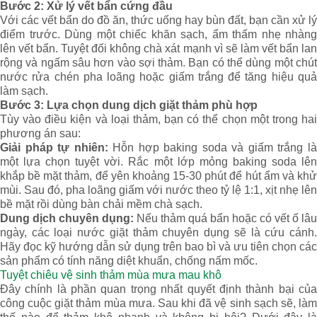
Bước 2: Xử lý vết bẩn cứng đầu
Với các vết bẩn do đồ ăn, thức uống hay bùn đất, bạn cần xử lý
điểm trước. Dùng một chiếc khăn sạch, ẩm thấm nhẹ nhàng
lên vết bẩn. Tuyệt đối không chà xát mạnh vì sẽ làm vết bẩn lan
rộng và ngấm sâu hơn vào sợi thảm. Bạn có thể dùng một chút
nước rửa chén pha loãng hoặc giấm trắng để tăng hiệu quả
làm sạch.
Bước 3: Lựa chọn dung dịch giặt thảm phù hợp
Tùy vào điều kiện và loại thảm, bạn có thể chọn một trong hai
phương án sau:
Giải pháp tự nhiên:
Hỗn hợp baking soda và giấm trắng l
một lựa chọn tuyệt vời. Rắc một lớp mỏng baking soda lên
khắp bề mặt thảm, để yên khoảng 15-30 phút để hút ẩm và khử
mùi. Sau đó, pha loãng giấm với nước theo tỷ lệ 1:1, xịt nhẹ lên
bề mặt rồi dùng bàn chải mềm chà sạch.
Dung dịch chuyên dụng:
Nếu thảm quá bẩn hoặc có vết ố lâu
ngày, các loại nước giặt thảm chuyên dụng sẽ là cứu cánh.
Hãy đọc kỹ hướng dẫn sử dụng trên bao bì và ưu tiên chọn các
sản phẩm có tính năng diệt khuẩn, chống nấm mốc.
Tuyệt chiêu vệ sinh thảm mùa mưa mau khô
Đây chính là phần quan trọng nhất quyết định thành bại của
công cuộc giặt thảm mùa mưa. Sau khi đã vệ sinh sạch sẽ, làm