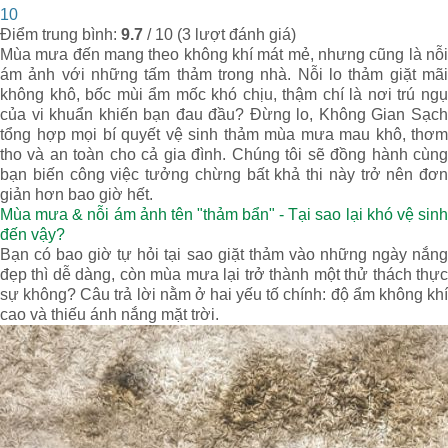
10
Điểm trung bình:
9.7
/
10
(
3
lượt đánh giá)
Mùa mưa đến mang theo không khí mát mẻ, nhưng cũng là nỗi
ám ảnh với những tấm thảm trong nhà. Nỗi lo thảm giặt mãi
không khô, bốc mùi ẩm mốc khó chịu, thậm chí là nơi trú ngụ
của vi khuẩn khiến bạn đau đầu? Đừng lo, Không Gian Sạch
tổng hợp mọi bí quyết vệ sinh thảm mùa mưa mau khô, thơm
tho và an toàn cho cả gia đình. Chúng tôi sẽ đồng hành cùng
bạn biến công việc tưởng chừng bất khả thi này trở nên đơn
giản hơn bao giờ hết.
Mùa mưa & nỗi ám ảnh tên "thảm bẩn" - Tại sao lại khó vệ sinh
đến vậy?
Bạn có bao giờ tự hỏi tại sao giặt thảm vào những ngày nắng
đẹp thì dễ dàng, còn mùa mưa lại trở thành một thử thách thực
sự không? Câu trả lời nằm ở hai yếu tố chính: độ ẩm không khí
cao và thiếu ánh nắng mặt trời.