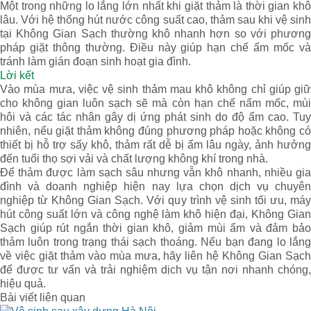
Một trong những lo lắng lớn nhất khi giặt thảm là thời gian khô
lâu. Với hệ thống hút nước công suất cao, thảm sau khi vệ sinh
tại Không Gian Sạch thường khô nhanh hơn so với phương
pháp giặt thông thường. Điều này giúp hạn chế ẩm mốc và
tránh làm gián đoạn sinh hoạt gia đình.
Lời kết
Vào mùa mưa, việc vệ sinh thảm mau khô không chỉ giúp giữ
cho không gian luôn sạch sẽ mà còn hạn chế nấm mốc, mùi
hôi và các tác nhân gây dị ứng phát sinh do độ ẩm cao. Tuy
nhiên, nếu giặt thảm không đúng phương pháp hoặc không có
thiết bị hỗ trợ sấy khô, thảm rất dễ bị ẩm lâu ngày, ảnh hưởng
đến tuổi thọ sợi vải và chất lượng không khí trong nhà.
Để thảm được làm sạch sâu nhưng vẫn khô nhanh, nhiều gia
đình và doanh nghiệp hiện nay lựa chọn dịch vụ chuyên
nghiệp từ Không Gian Sạch. Với quy trình vệ sinh tối ưu, máy
hút công suất lớn và công nghệ làm khô hiện đại, Không Gian
Sạch giúp rút ngắn thời gian khô, giảm mùi ẩm và đảm bảo
thảm luôn trong trạng thái sạch thoáng. Nếu bạn đang lo lắng
về việc giặt thảm vào mùa mưa, hãy liên hệ Không Gian Sạch
để được tư vấn và trải nghiệm dịch vụ tận nơi nhanh chóng,
hiệu quả.
Bài viết liên quan