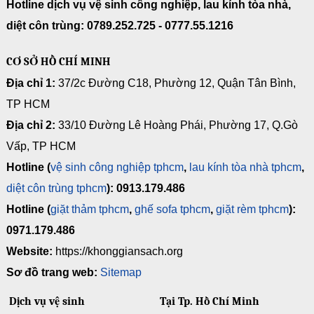
Hotline dịch vụ vệ sinh công nghiệp, lau kính tòa nhà,
diệt côn trùng: 0789.252.725 - 0777.55.1216
CƠ SỞ HỒ CHÍ MINH
Địa chỉ 1:
37/2c Đường C18, Phường 12, Quận Tân Bình,
TP HCM
Địa chỉ 2:
33/10 Đường Lê Hoàng Phái, Phường 17, Q.Gò
Vấp, TP HCM
Hotline (
vệ sinh công nghiệp tphcm
,
lau kính tòa nhà tphcm
,
diệt côn trùng tphcm
): 0913.179.486
Hotline (
giặt thảm tphcm
,
ghế sofa tphcm
,
giặt rèm tphcm
):
0971.179.486
Website:
https://khonggiansach.org
Sơ đồ trang web:
Sitemap
Dịch vụ vệ sinh
Tại Tp. Hồ Chí Minh