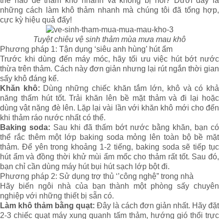
thế nào để thảm khô nhanh và không bị hôi? Dưới đây là
những cách làm khô thảm nhanh mà chúng tôi đã tổng hợp,
cực kỳ hiệu quả đấy!
Tuyệt chiêu vệ sinh thảm mùa mưa mau khô
Phương pháp 1: Tận dụng ‘siêu anh hùng’ hút ẩm
Trước khi dùng đến máy móc, hãy tối ưu việc hút bớt nước
thừa trên thảm. Cách này đơn giản nhưng lại rút ngắn thời gian
sấy khô đáng kể.
Khăn khô:
Dùng những chiếc khăn tắm lớn, khô và có kh
năng thấm hút tốt. Trải khăn lên bề mặt thảm và đi lại hoặc
dùng vật nặng đè lên. Lặp lại vài lần với khăn khô mới cho đến
khi thảm ráo nước nhất có thể.
Baking soda:
Sau khi đã thấm bớt nước bằng khăn, bạn có
thể rắc thêm một lớp baking soda mỏng lên toàn bộ bề mặt
thảm. Để yên trong khoảng 1-2 tiếng, baking soda sẽ tiếp tục
hút ẩm và đồng thời khử mùi ẩm mốc cho thảm rất tốt. Sau đó,
bạn chỉ cần dùng máy hút bụi hút sạch lớp bột đi.
Phương pháp 2: Sử dụng trợ thủ ‘’công nghệ” trong nhà
Hãy biến ngôi nhà của bạn thành một phòng sấy chuyên
nghiệp với những thiết bị sẵn có.
Làm khô thảm bằng quạt:
Đây là cách đơn giản nhất. Hãy đặt
2-3 chiếc quạt máy xung quanh tấm thảm, hướng gió thổi trực