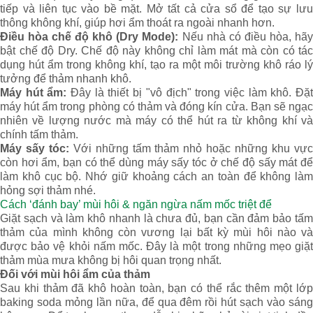
tiếp và liên tục vào bề mặt. Mở tất cả cửa sổ để tạo sự lưu
thông không khí, giúp hơi ẩm thoát ra ngoài nhanh hơn.
Điều hòa chế độ khô (Dry Mode):
Nếu nhà có điều hòa, hãy
bật chế độ Dry. Chế độ này không chỉ làm mát mà còn có tác
dụng hút ẩm trong không khí, tạo ra một môi trường khô ráo lý
tưởng để thảm nhanh khô.
Máy hút ẩm:
Đây là thiết bị "vô địch" trong việc làm khô. Đặ
máy hút ẩm trong phòng có thảm và đóng kín cửa. Bạn sẽ ngạc
nhiên về lượng nước mà máy có thể hút ra từ không khí và
chính tấm thảm.
Máy sấy tóc:
Với những tấm thảm nhỏ hoặc những khu vự
còn hơi ẩm, bạn có thể dùng máy sấy tóc ở chế độ sấy mát để
làm khô cục bộ. Nhớ giữ khoảng cách an toàn để không làm
hỏng sợi thảm nhé.
Cách ‘đánh bay’ mùi hôi & ngăn ngừa nấm mốc triệt để
Giặt sạch và làm khô nhanh là chưa đủ, bạn cần đảm bảo tấm
thảm của mình không còn vương lại bất kỳ mùi hôi nào và
được bảo vệ khỏi nấm mốc. Đây là một trong những mẹo giặt
thảm mùa mưa không bị hôi quan trọng nhất.
Đối với mùi hôi ẩm của thảm
Sau khi thảm đã khô hoàn toàn, bạn có thể rắc thêm một lớp
baking soda mỏng lần nữa, để qua đêm rồi hút sạch vào sáng