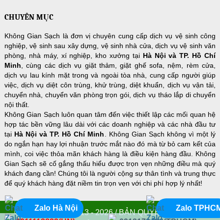
CHUYÊN MỤC
Không Gian Sạch là đơn vị chuyên cung cấp dịch vụ vệ sinh công
nghiệp, vệ sinh sau xây dựng, vệ sinh nhà cửa, dịch vụ vệ sinh văn
phòng, nhà máy, xí nghiệp, kho xưởng tại
Hà Nội và TP. Hồ Chí
Minh
, cùng các dịch vụ giặt thảm, giặt ghế sofa, nệm, rèm cửa,
dịch vụ lau kính mặt trong và ngoài tòa nhà, cung cấp người giúp
việc, dịch vụ diệt côn trùng, khử trùng, diệt khuẩn, dịch vụ vận tải,
chuyển nhà, chuyển văn phòng trọn gói, dịch vụ tháo lắp di chuyển
nội thất.
Không Gian Sạch luôn quan tâm đến việc thiết lập các mối quan hệ
hợp tác bền vững lâu dài với các doanh nghiệp và các nhà đầu tư
tại
Hà Nội và TP. Hồ Chí Minh
. Không Gian Sạch không vì một lý
do ngắn hạn hay lợi nhuận trước mắt nào đó mà từ bỏ cam kết của
mình, coi việc thỏa mãn khách hàng là điều kiện hàng đầu. Không
Gian Sạch sẽ cố gắng thấu hiểu được trọn vẹn những điều mà quý
khách đang cần! Chúng tôi là người cộng sự thân tình và trung thực
để quý khách hàng đặt niềm tin trọn vẹn với chi phí hợp lý nhất!
Zalo Hà Nội
Zalo TPHC
© COPYRIGHT 2013 - 2026 / BẢN QUYỀN THUỘC VỀ