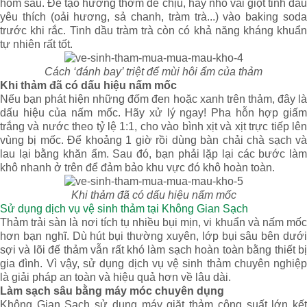
hôm sau. Để tạo hương thơm dễ chịu, hãy nhỏ vài giọt tinh dầu
yêu thích (oải hương, sả chanh, tràm trà...) vào baking soda
trước khi rắc. Tinh dầu tràm trà còn có khả năng kháng khuẩn
tự nhiên rất tốt.
Cách ‘đánh bay’ triệt để mùi hôi ẩm của thảm
Khi thảm đã có dấu hiệu nấm mốc
Nếu bạn phát hiện những đốm đen hoặc xanh trên thảm, đây là
dấu hiệu của nấm mốc. Hãy xử lý ngay! Pha hỗn hợp giấm
trắng và nước theo tỷ lệ 1:1, cho vào bình xịt và xịt trực tiếp lên
vùng bị mốc. Để khoảng 1 giờ rồi dùng bàn chải chà sạch và
lau lại bằng khăn ẩm. Sau đó, bạn phải lặp lại các bước làm
khô nhanh ở trên để đảm bảo khu vực đó khô hoàn toàn.
Khi thảm đã có dấu hiệu nấm mốc
Sử dụng dịch vụ vệ sinh thảm tại Không Gian Sạch
Thảm trải sàn là nơi tích tụ nhiều bụi mịn, vi khuẩn và nấm mốc
hơn bạn nghĩ. Dù hút bụi thường xuyên, lớp bụi sâu bên dưới
sợi và lõi đế thảm vẫn rất khó làm sạch hoàn toàn bằng thiết bị
gia đình. Vì vậy, sử dụng dịch vụ vệ sinh thảm chuyên nghiệp
là giải pháp an toàn và hiệu quả hơn về lâu dài.
Làm sạch sâu bằng máy móc chuyên dụng
Không Gian Sạch sử dụng máy giặt thảm công suất lớn kết