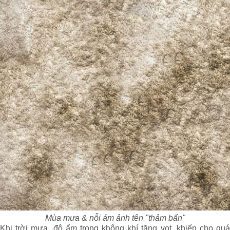
Mùa mưa & nỗi ám ảnh tên "thảm bẩn"
Khi trời mưa, độ ẩm trong không khí tăng vọt, khiến cho quá