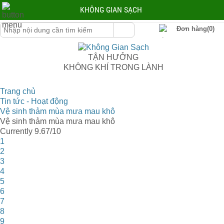
KHÔNG GIAN SẠCH
Đơn hàng(0)
TẬN HƯỞNG
KHÔNG KHÍ TRONG LÀNH
Trang chủ
Tin tức - Hoạt động
Vệ sinh thảm mùa mưa mau khô
Vệ sinh thảm mùa mưa mau khô
Currently 9.67/10
1
2
3
4
5
6
7
8
9