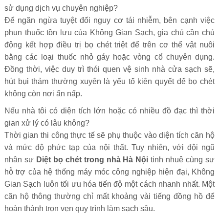
sử dụng dịch vụ chuyên nghiệp?
Để ngăn ngừa tuyệt đối nguy cơ tái nhiễm, bên cạnh việc
phun thuốc tồn lưu của Không Gian Sạch, gia chủ cần chủ
động kết hợp điều trị bọ chét triệt để trên cơ thể vật nuôi
bằng các loại thuốc nhỏ gáy hoặc vòng cổ chuyên dụng.
Đồng thời, việc duy trì thói quen vệ sinh nhà cửa sạch sẽ,
hút bụi thảm thường xuyên là yếu tố kiên quyết để bọ chét
không còn nơi ẩn nấp.
Nếu nhà tôi có diện tích lớn hoặc có nhiều đồ đạc thì thời
gian xử lý có lâu không?
Thời gian thi công thực tế sẽ phụ thuộc vào diện tích căn hộ
và mức độ phức tạp của nội thất. Tuy nhiên, với đội ngũ
nhân sự
Diệt bọ chét trong nhà Hà Nội
tinh nhuệ cùng sự
hỗ trợ của hệ thống máy móc công nghiệp hiện đại, Không
Gian Sạch luôn tối ưu hóa tiến độ một cách nhanh nhất. Một
căn hộ thông thường chỉ mất khoảng vài tiếng đồng hồ để
hoàn thành trọn vẹn quy trình làm sạch sâu.