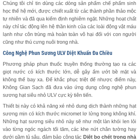
Chúng tôi chỉ tin dùng các dòng sản phẩm chế phẩm sinh
học thế hệ mới, được chiết xuất từ các thành phần thảo mộc
tự nhiên và đã qua kiểm định nghiêm ngặt. Những hoạt chất
này chỉ tác động lên hệ thần kinh của các loài động vật máu
lạnh như côn trùng mà hoàn toàn vô hại đối với con người
cũng như thú cưng nuôi trong nhà.
Công Nghệ Phun Sương ULV Diệt Khuẩn Đa Chiều
Phương pháp phun thuốc truyền thống thường tạo ra các
giọt nước có kích thước lớn, dễ gây ẩm ướt bề mặt và
không thể bay xa. Để khắc phục triệt để nhược điểm này,
Không Gian Sạch đã đưa vào ứng dụng công nghệ phun
sương hạt siêu nhỏ ULV cực kỳ tiên tiến.
Thiết bị này có khả năng xé nhỏ dung dịch thành những hạt
sương mịn có kích thước micromet lơ lửng trong không khí.
Những hạt sương siêu nhỏ này sẽ như một làn khói len lỏi
vào từng ngóc ngách tối tăm, các khe nứt chân tường hay
dưới gầm tủ sâu, đảm bảo công tác
Diệt bọ chét trong nhà