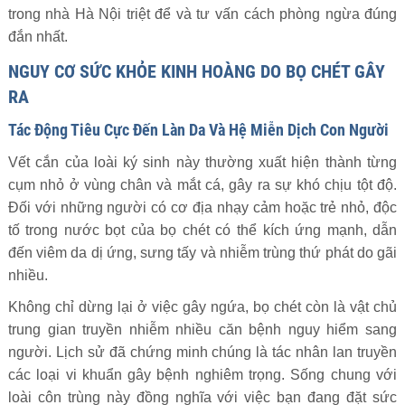
trong nhà Hà Nội triệt để và tư vấn cách phòng ngừa đúng
đắn nhất.
NGUY CƠ SỨC KHỎE KINH HOÀNG DO BỌ CHÉT GÂY
RA
Tác Động Tiêu Cực Đến Làn Da Và Hệ Miễn Dịch Con Người
Vết cắn của loài ký sinh này thường xuất hiện thành từng
cụm nhỏ ở vùng chân và mắt cá, gây ra sự khó chịu tột độ.
Đối với những người có cơ địa nhạy cảm hoặc trẻ nhỏ, độc
tố trong nước bọt của bọ chét có thể kích ứng mạnh, dẫn
đến viêm da dị ứng, sưng tấy và nhiễm trùng thứ phát do gãi
nhiều.
Không chỉ dừng lại ở việc gây ngứa, bọ chét còn là vật chủ
trung gian truyền nhiễm nhiều căn bệnh nguy hiểm sang
người. Lịch sử đã chứng minh chúng là tác nhân lan truyền
các loại vi khuẩn gây bệnh nghiêm trọng. Sống chung với
loài côn trùng này đồng nghĩa với việc bạn đang đặt sức