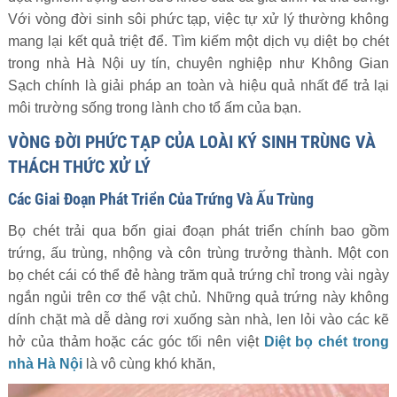
Với vòng đời sinh sôi phức tạp, việc tự xử lý thường không
mang lại kết quả triệt để. Tìm kiếm một dịch vụ diệt bọ chét
trong nhà Hà Nội uy tín, chuyên nghiệp như Không Gian
Sạch chính là giải pháp an toàn và hiệu quả nhất để trả lại
môi trường sống trong lành cho tổ ấm của bạn.
VÒNG ĐỜI PHỨC TẠP CỦA LOÀI KÝ SINH TRÙNG VÀ
THÁCH THỨC XỬ LÝ
Các Giai Đoạn Phát Triển Của Trứng Và Ấu Trùng
Bọ chét trải qua bốn giai đoạn phát triển chính bao gồm
trứng, ấu trùng, nhộng và côn trùng trưởng thành. Một con
bọ chét cái có thể đẻ hàng trăm quả trứng chỉ trong vài ngày
ngắn ngủi trên cơ thể vật chủ. Những quả trứng này không
dính chặt mà dễ dàng rơi xuống sàn nhà, len lỏi vào các kẽ
hở của thảm hoặc các góc tối nên việt
Diệt bọ chét trong
nhà Hà Nội
là vô cùng khó khăn,