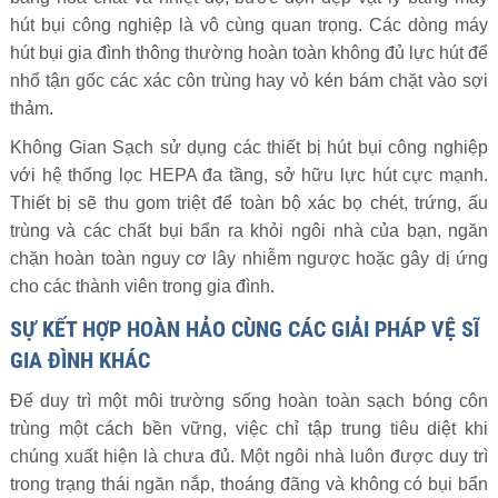
hút bụi công nghiệp là vô cùng quan trọng. Các dòng máy
hút bụi gia đình thông thường hoàn toàn không đủ lực hút để
nhổ tận gốc các xác côn trùng hay vỏ kén bám chặt vào sợi
thảm.
Không Gian Sạch sử dụng các thiết bị hút bụi công nghiệp
với hệ thống lọc HEPA đa tầng, sở hữu lực hút cực mạnh.
Thiết bị sẽ thu gom triệt để toàn bộ xác bọ chét, trứng, ấu
trùng và các chất bụi bẩn ra khỏi ngôi nhà của bạn, ngăn
chặn hoàn toàn nguy cơ lây nhiễm ngược hoặc gây dị ứng
cho các thành viên trong gia đình.
SỰ KẾT HỢP HOÀN HẢO CÙNG CÁC GIẢI PHÁP VỆ SĨ
GIA ĐÌNH KHÁC
Để duy trì một môi trường sống hoàn toàn sạch bóng côn
trùng một cách bền vững, việc chỉ tập trung tiêu diệt khi
chúng xuất hiện là chưa đủ. Một ngôi nhà luôn được duy trì
trong trạng thái ngăn nắp, thoáng đãng và không có bụi bẩn