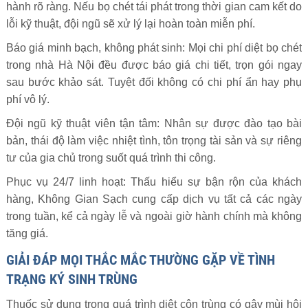
hành rõ ràng. Nếu bọ chét tái phát trong thời gian cam kết do
lỗi kỹ thuật, đội ngũ sẽ xử lý lại hoàn toàn miễn phí.
Báo giá minh bạch, không phát sinh: Mọi chi phí diệt bọ chét
trong nhà Hà Nội đều được báo giá chi tiết, trọn gói ngay
sau bước khảo sát. Tuyệt đối không có chi phí ẩn hay phụ
phí vô lý.
Đội ngũ kỹ thuật viên tận tâm: Nhân sự được đào tạo bài
bản, thái độ làm việc nhiệt tình, tôn trọng tài sản và sự riêng
tư của gia chủ trong suốt quá trình thi công.
Phục vụ 24/7 linh hoạt: Thấu hiểu sự bận rộn của khách
hàng, Không Gian Sạch cung cấp dịch vụ tất cả các ngày
trong tuần, kể cả ngày lễ và ngoài giờ hành chính mà không
tăng giá.
GIẢI ĐÁP MỌI THẮC MẮC THƯỜNG GẶP VỀ TÌNH
TRẠNG KÝ SINH TRÙNG
Thuốc sử dụng trong quá trình diệt côn trùng có gây mùi hôi