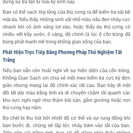
đựng sự tra tấn từ loài ký sinh này.
Bạn có thể vạch lớp lông của thú cưng ra để kiểm tra sát bề
mặt da. Nếu thấy những sinh vật nhỏ màu nâu đen nhảy cực
nhanh khi có ánh sáng lọt vào, hoặc thấy da thú cưng có
nhiều vết trầy xước, ố vàng, đó chính là lúc ổ côn trùng đã
bùng phát mạnh mẽ trong không gian sống của bạn.
Phát Hiện Trực Tiếp Bằng Phương Pháp Thử Nghiệm Tất
Trắng
Nếu bạn vẫn còn hoài nghi về sự hiện diện của côn trùng,
Không Gian Sạch xin chia sẻ một mẹo kiểm tra cực kỳ đơn
giản nhưng mang lại độ chính xác rất cao. Bạn hãy đi một
đôi tất dài màu trắng tinh và di chuyển chậm rãi quanh các
khu vực nghi ngờ như thảm trải sàn, gầm giường hoặc nơi
thú cưng hay nằm.
Bọ chét bị thu hút bởi nhiệt độ cơ thể và sự rung động khi
bạn bước đi, chúng sẽ lập tức nhảy bám vào tất của bạn.
Trên nền vải trắng tinh, bạn sẽ dễ dàng nhìn thấy những