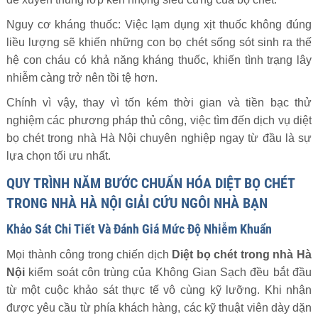
Nguy cơ kháng thuốc: Việc lạm dụng xịt thuốc không đúng
liều lượng sẽ khiến những con bọ chét sống sót sinh ra thế
hệ con cháu có khả năng kháng thuốc, khiến tình trạng lây
nhiễm càng trở nên tồi tệ hơn.
Chính vì vậy, thay vì tốn kém thời gian và tiền bạc thử
nghiệm các phương pháp thủ công, việc tìm đến dịch vụ diệt
bọ chét trong nhà Hà Nội chuyên nghiệp ngay từ đầu là sự
lựa chọn tối ưu nhất.
QUY TRÌNH NĂM BƯỚC CHUẨN HÓA DIỆT BỌ CHÉT
TRONG NHÀ HÀ NỘI GIẢI CỨU NGÔI NHÀ BẠN
Khảo Sát Chi Tiết Và Đánh Giá Mức Độ Nhiễm Khuẩn
Mọi thành công trong chiến dịch
Diệt bọ chét trong nhà Hà
Nội
kiểm soát côn trùng của Không Gian Sạch đều bắt đầu
từ một cuộc khảo sát thực tế vô cùng kỹ lưỡng. Khi nhận
được yêu cầu từ phía khách hàng, các kỹ thuật viên dày dặn