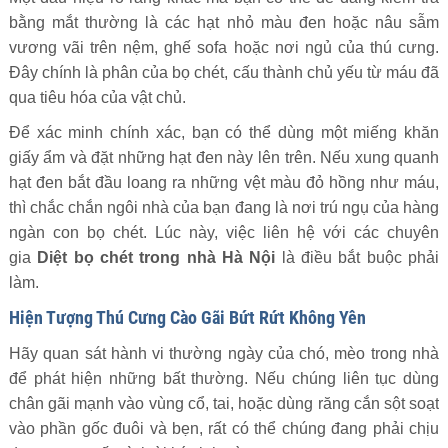
bằng mắt thường là các hạt nhỏ màu đen hoặc nâu sẫm
vương vãi trên nệm, ghế sofa hoặc nơi ngủ của thú cưng.
Đây chính là phân của bọ chét, cấu thành chủ yếu từ máu đã
qua tiêu hóa của vật chủ.
Để xác minh chính xác, bạn có thể dùng một miếng khăn
giấy ẩm và đặt những hạt đen này lên trên. Nếu xung quanh
hạt đen bắt đầu loang ra những vệt màu đỏ hồng như máu,
thì chắc chắn ngôi nhà của bạn đang là nơi trú ngụ của hàng
ngàn con bọ chét. Lúc này, việc liên hệ với các chuyên
gia
Diệt bọ chét trong nhà Hà Nội
là điều bắt buộc phải
làm.
Hiện Tượng Thú Cưng Cào Gãi Bứt Rứt Không Yên
Hãy quan sát hành vi thường ngày của chó, mèo trong nhà
để phát hiện những bất thường. Nếu chúng liên tục dùng
chân gãi mạnh vào vùng cổ, tai, hoặc dùng răng cắn sột soạt
vào phần gốc đuôi và bẹn, rất có thể chúng đang phải chịu