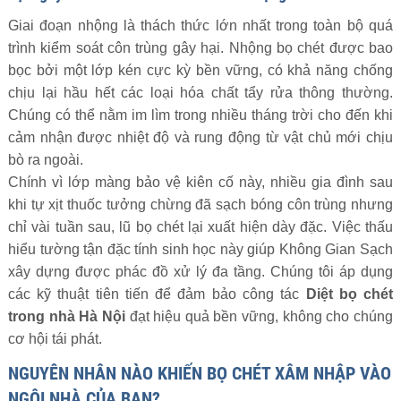
Giai đoạn nhộng là thách thức lớn nhất trong toàn bộ quá
trình kiểm soát côn trùng gây hại. Nhộng bọ chét được bao
bọc bởi một lớp kén cực kỳ bền vững, có khả năng chống
chịu lại hầu hết các loại hóa chất tẩy rửa thông thường.
Chúng có thể nằm im lìm trong nhiều tháng trời cho đến khi
cảm nhận được nhiệt độ và rung động từ vật chủ mới chịu
bò ra ngoài.
Chính vì lớp màng bảo vệ kiên cố này, nhiều gia đình sau
khi tự xịt thuốc tưởng chừng đã sạch bóng côn trùng nhưng
chỉ vài tuần sau, lũ bọ chét lại xuất hiện dày đặc. Việc thấu
hiểu tường tận đặc tính sinh học này giúp Không Gian Sạch
xây dựng được phác đồ xử lý đa tầng. Chúng tôi áp dụng
các kỹ thuật tiên tiến để đảm bảo công tác
Diệt bọ chét
trong nhà Hà Nội
đạt hiệu quả bền vững, không cho chúng
cơ hội tái phát.
NGUYÊN NHÂN NÀO KHIẾN BỌ CHÉT XÂM NHẬP VÀO
NGÔI NHÀ CỦA BẠN?