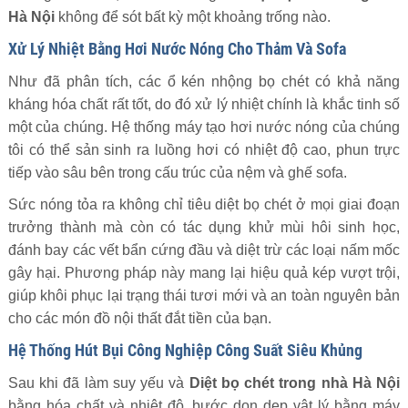
Hà Nội
không để sót bất kỳ một khoảng trống nào.
Xử Lý Nhiệt Bằng Hơi Nước Nóng Cho Thảm Và Sofa
Như đã phân tích, các ổ kén nhộng bọ chét có khả năng
kháng hóa chất rất tốt, do đó xử lý nhiệt chính là khắc tinh số
một của chúng. Hệ thống máy tạo hơi nước nóng của chúng
tôi có thể sản sinh ra luồng hơi có nhiệt độ cao, phun trực
tiếp vào sâu bên trong cấu trúc của nệm và ghế sofa.
Sức nóng tỏa ra không chỉ tiêu diệt bọ chét ở mọi giai đoạn
trưởng thành mà còn có tác dụng khử mùi hôi sinh học,
đánh bay các vết bẩn cứng đầu và diệt trừ các loại nấm mốc
gây hại. Phương pháp này mang lại hiệu quả kép vượt trội,
giúp khôi phục lại trạng thái tươi mới và an toàn nguyên bản
cho các món đồ nội thất đắt tiền của bạn.
Hệ Thống Hút Bụi Công Nghiệp Công Suất Siêu Khủng
Sau khi đã làm suy yếu và
Diệt bọ chét trong nhà Hà Nội
bằng hóa chất và nhiệt độ, bước dọn dẹp vật lý bằng máy