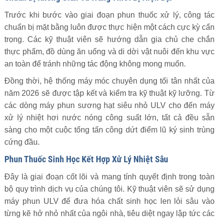
Trước khi bước vào giai đoạn phun thuốc xử lý, công tác
chuẩn bị mặt bằng luôn được thực hiện một cách cực kỳ cẩn
trọng. Các kỹ thuật viên sẽ hướng dẫn gia chủ che chắn
thực phẩm, đồ dùng ăn uống và di dời vật nuôi đến khu vực
an toàn để tránh những tác động không mong muốn.
Đồng thời, hệ thống máy móc chuyên dụng tối tân nhất của
năm 2026 sẽ được tập kết và kiểm tra kỹ thuật kỹ lưỡng. Từ
các dòng máy phun sương hạt siêu nhỏ ULV cho đến máy
xử lý nhiệt hơi nước nóng công suất lớn, tất cả đều sẵn
sàng cho một cuộc tổng tấn công dứt điểm lũ ký sinh trùng
cứng đầu.
Phun Thuốc Sinh Học Kết Hợp Xử Lý Nhiệt Sâu
Đây là giai đoạn cốt lõi và mang tính quyết định trong toàn
bộ quy trình dịch vụ của chúng tôi. Kỹ thuật viên sẽ sử dụng
máy phun ULV để đưa hóa chất sinh học len lỏi sâu vào
từng kẽ hở nhỏ nhất của ngôi nhà, tiêu diệt ngay lập tức các