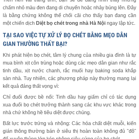
chấm nhỏ màu đen đang di chuyển hoặc nhảy búng lên. Đây
là bằng chứng không thể chối cãi cho thấy bạn đang cần
một chiến dịch
Diệt bọ chét trong nhà Hà Nội
ngay lập tức.
TẠI SAO VIỆC TỰ XỬ LÝ BỌ CHÉT BẰNG MẸO DÂN
GIAN THƯỜNG THẤT BẠI?
Khi phát hiện bọ chét, tâm lý chung của nhiều gia đình là tự
mua bình xịt côn trùng hoặc dùng các mẹo dân gian như rắc
tinh dầu, xịt nước chanh, rắc muối hay baking soda khắp
sàn nhà. Tuy nhiên, các phương pháp này thường mang lại
kết quả đáng thất vọng vì:
Chỉ đuổi được bề nổi: Tinh dầu hay giấm chỉ có tác dụng
xua đuổi bọ chét trưởng thành sang các khu vực khác trong
nhà chứ không hề tiêu diệt được chúng.
Bất lực trước trứng và nhộng: Các hóa chất diệt muỗi, kiến
gián thông thường bán ở siêu thị hoàn toàn không đủ "đô"
để xuyên thủng lớp kén nhộng siêu cứng của bọ chét.