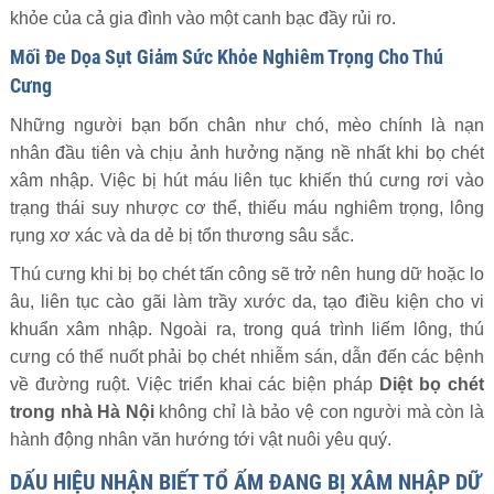
khỏe của cả gia đình vào một canh bạc đầy rủi ro.
Mối Đe Dọa Sụt Giảm Sức Khỏe Nghiêm Trọng Cho Thú
Cưng
Những người bạn bốn chân như chó, mèo chính là nạn
nhân đầu tiên và chịu ảnh hưởng nặng nề nhất khi bọ chét
xâm nhập. Việc bị hút máu liên tục khiến thú cưng rơi vào
trạng thái suy nhược cơ thể, thiếu máu nghiêm trọng, lông
rụng xơ xác và da dẻ bị tổn thương sâu sắc.
Thú cưng khi bị bọ chét tấn công sẽ trở nên hung dữ hoặc lo
âu, liên tục cào gãi làm trầy xước da, tạo điều kiện cho vi
khuẩn xâm nhập. Ngoài ra, trong quá trình liếm lông, thú
cưng có thể nuốt phải bọ chét nhiễm sán, dẫn đến các bệnh
về đường ruột. Việc triển khai các biện pháp
Diệt bọ chét
trong nhà Hà Nội
không chỉ là bảo vệ con người mà còn là
hành động nhân văn hướng tới vật nuôi yêu quý.
DẤU HIỆU NHẬN BIẾT TỔ ẤM ĐANG BỊ XÂM NHẬP DỮ