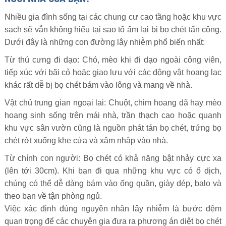
Nhiều gia đình sống tại các chung cư cao tầng hoặc khu vực
sạch sẽ vẫn không hiểu tại sao tổ ấm lại bị bọ chét tấn công.
Dưới đây là những con đường lây nhiễm phổ biến nhất:
Từ thú cưng đi dạo: Chó, mèo khi đi dạo ngoài công viên,
tiếp xúc với bãi cỏ hoặc giao lưu với các động vật hoang lạc
khác rất dễ bị bọ chét bám vào lông và mang về nhà.
Vật chủ trung gian ngoại lai: Chuột, chim hoang dã hay mèo
hoang sinh sống trên mái nhà, trần thạch cao hoặc quanh
khu vực sân vườn cũng là nguồn phát tán bọ chét, trứng bọ
chét rớt xuống khe cửa và xâm nhập vào nhà.
Từ chính con người: Bọ chét có khả năng bật nhảy cực xa
(lên tới 30cm). Khi bạn đi qua những khu vực có ổ dịch,
chúng có thể dễ dàng bám vào ống quần, giày dép, balo và
theo bạn về tận phòng ngủ.
Việc xác định đúng nguyên nhân lây nhiễm là bước đệm
quan trọng để các chuyên gia đưa ra phương án diệt bọ chét