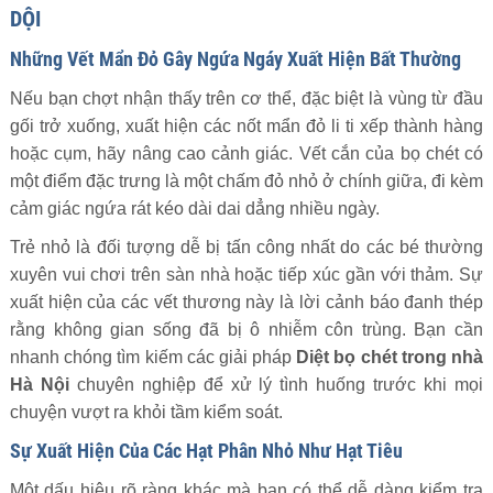
DỘI
Những Vết Mẩn Đỏ Gây Ngứa Ngáy Xuất Hiện Bất Thường
Nếu bạn chợt nhận thấy trên cơ thể, đặc biệt là vùng từ đầu
gối trở xuống, xuất hiện các nốt mẩn đỏ li ti xếp thành hàng
hoặc cụm, hãy nâng cao cảnh giác. Vết cắn của bọ chét có
một điểm đặc trưng là một chấm đỏ nhỏ ở chính giữa, đi kèm
cảm giác ngứa rát kéo dài dai dẳng nhiều ngày.
Trẻ nhỏ là đối tượng dễ bị tấn công nhất do các bé thường
xuyên vui chơi trên sàn nhà hoặc tiếp xúc gần với thảm. Sự
xuất hiện của các vết thương này là lời cảnh báo đanh thép
rằng không gian sống đã bị ô nhiễm côn trùng. Bạn cần
nhanh chóng tìm kiếm các giải pháp
Diệt bọ chét trong nhà
Hà Nội
chuyên nghiệp để xử lý tình huống trước khi mọi
chuyện vượt ra khỏi tầm kiểm soát.
Sự Xuất Hiện Của Các Hạt Phân Nhỏ Như Hạt Tiêu
Một dấu hiệu rõ ràng khác mà bạn có thể dễ dàng kiểm tra