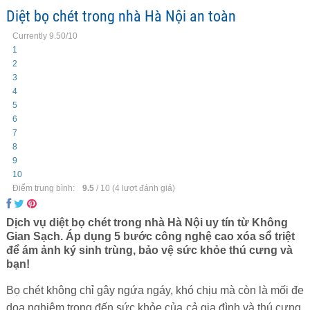
Diệt bọ chét trong nhà Hà Nội an toàn
Currently 9.50/10
1
2
3
4
5
6
7
8
9
10
Điểm trung bình:
9.5
/
10
(
4
lượt đánh giá)
Dịch vụ diệt bọ chét trong nhà Hà Nội uy tín từ Không
Gian Sạch. Áp dụng 5 bước công nghệ cao xóa sổ triệt
để ám ảnh ký sinh trùng, bảo vệ sức khỏe thú cưng và
bạn!
Bọ chét không chỉ gây ngứa ngáy, khó chịu mà còn là mối đe
dọa nghiêm trọng đến sức khỏe của cả gia đình và thú cưng.