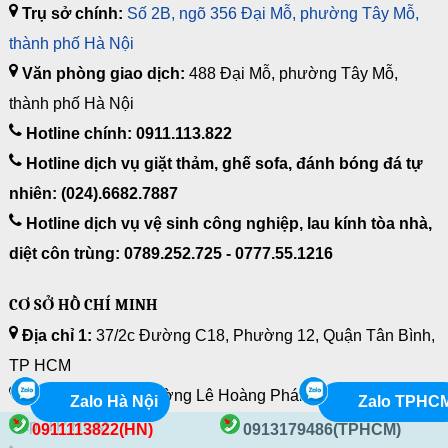
Trụ sở chính:
Số 2B, ngõ 356 Đại Mỗ, phường Tây Mỗ,
thành phố Hà Nội
Văn phòng giao dịch:
488 Đại Mỗ, phường Tây Mỗ,
thành phố Hà Nội
Hotline chính: 0911.113.822
Hotline dịch vụ giặt thảm, ghế sofa, đánh bóng đá tự
nhiên: (024).6682.7887
Hotline dịch vụ vệ sinh công nghiệp, lau kính tòa nhà,
diệt côn trùng: 0789.252.725 - 0777.55.1216
CƠ SỞ HỒ CHÍ MINH
Địa chỉ 1:
37/2c Đường C18, Phường 12, Quận Tân Bình,
TP HCM
Địa chỉ 2:
33/10 Đường Lê Hoàng Phái, Phường 17, Q.Gò
Zalo Hà Nội
Zalo TPHC
Vấp, TP HCM
0911113822(HN)
0913179486(TPHCM)