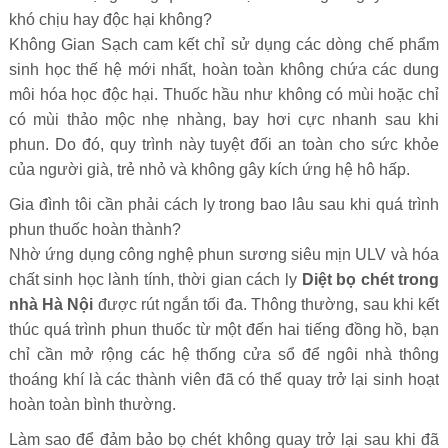
khó chịu hay độc hại không?
Không Gian Sạch cam kết chỉ sử dụng các dòng chế phẩm
sinh học thế hệ mới nhất, hoàn toàn không chứa các dung
môi hóa học độc hại. Thuốc hầu như không có mùi hoặc chỉ
có mùi thảo mộc nhẹ nhàng, bay hơi cực nhanh sau khi
phun. Do đó, quy trình này tuyệt đối an toàn cho sức khỏe
của người già, trẻ nhỏ và không gây kích ứng hệ hô hấp.
Gia đình tôi cần phải cách ly trong bao lâu sau khi quá trình
phun thuốc hoàn thành?
Nhờ ứng dụng công nghệ phun sương siêu mịn ULV và hóa
chất sinh học lành tính, thời gian cách ly
Diệt bọ chét trong
nhà Hà Nội
được rút ngắn tối đa. Thông thường, sau khi kết
thúc quá trình phun thuốc từ một đến hai tiếng đồng hồ, bạn
chỉ cần mở rộng các hệ thống cửa sổ để ngôi nhà thông
thoáng khí là các thành viên đã có thể quay trở lại sinh hoạt
hoàn toàn bình thường.
Làm sao để đảm bảo bọ chét không quay trở lại sau khi đã