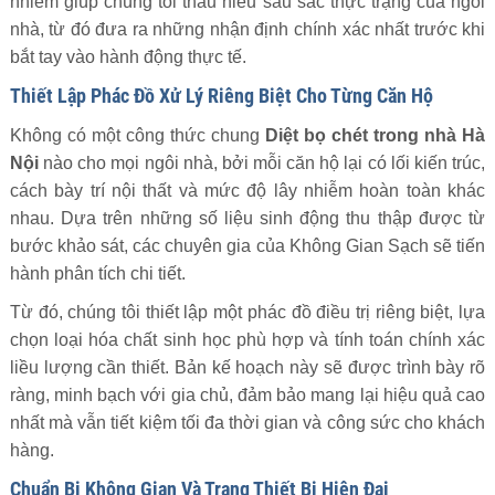
nhiễm giúp chúng tôi thấu hiểu sâu sắc thực trạng của ngôi
nhà, từ đó đưa ra những nhận định chính xác nhất trước khi
bắt tay vào hành động thực tế.
Thiết Lập Phác Đồ Xử Lý Riêng Biệt Cho Từng Căn Hộ
Không có một công thức chung
Diệt bọ chét trong nhà Hà
Nội
nào cho mọi ngôi nhà, bởi mỗi căn hộ lại có lối kiến trúc,
cách bày trí nội thất và mức độ lây nhiễm hoàn toàn khác
nhau. Dựa trên những số liệu sinh động thu thập được từ
bước khảo sát, các chuyên gia của Không Gian Sạch sẽ tiến
hành phân tích chi tiết.
Từ đó, chúng tôi thiết lập một phác đồ điều trị riêng biệt, lựa
chọn loại hóa chất sinh học phù hợp và tính toán chính xác
liều lượng cần thiết. Bản kế hoạch này sẽ được trình bày rõ
ràng, minh bạch với gia chủ, đảm bảo mang lại hiệu quả cao
nhất mà vẫn tiết kiệm tối đa thời gian và công sức cho khách
hàng.
Chuẩn Bị Không Gian Và Trang Thiết Bị Hiện Đại