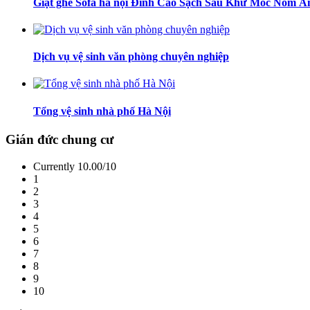
Giặt ghế Sofa hà nội Đỉnh Cao Sạch Sâu Khử Mốc Nồm Ẩ
Dịch vụ vệ sinh văn phòng chuyên nghiệp
Tổng vệ sinh nhà phố Hà Nội
Gián đức chung cư
Currently 10.00/10
1
2
3
4
5
6
7
8
9
10