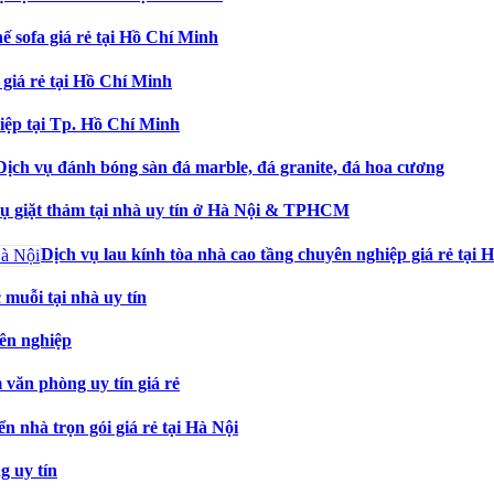
hế sofa giá rẻ tại Hồ Chí Minh
 giá rẻ tại Hồ Chí Minh
iệp tại Tp. Hồ Chí Minh
Dịch vụ đánh bóng sàn đá marble, đá granite, đá hoa cương
vụ giặt thảm tại nhà uy tín ở Hà Nội & TPHCM
Dịch vụ lau kính tòa nhà cao tầng chuyên nghiệp giá rẻ tại 
muỗi tại nhà uy tín
yên nghiệp
 văn phòng uy tín giá rẻ
n nhà trọn gói giá rẻ tại Hà Nội
g uy tín