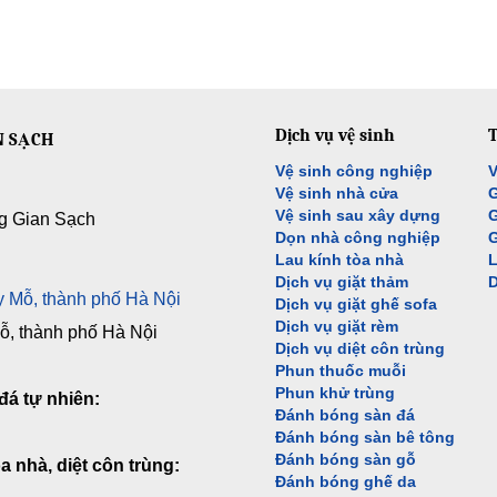
Dịch vụ vệ sinh
T
N SẠCH
Vệ sinh công nghiệp
V
Vệ sinh nhà cửa
G
Vệ sinh sau xây dựng
G
g Gian Sạch
Dọn nhà công nghiệp
G
Lau kính tòa nhà
L
Dịch vụ giặt thảm
D
 Mỗ, thành phố Hà Nội
Dịch vụ giặt ghế sofa
Dịch vụ giặt rèm
, thành phố Hà Nội
Dịch vụ diệt côn trùng
Phun thuốc muỗi
Phun khử trùng
đá tự nhiên:
Đánh bóng sàn đá
Đánh bóng sàn bê tông
Đánh bóng sàn gỗ
a nhà, diệt côn trùng:
Đánh bóng ghế da