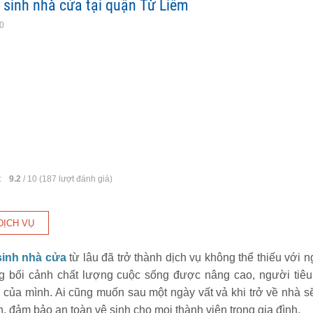
ệ sinh nhà cửa tại quận Từ Liêm
10
:
9.2
/
10
(
187
lượt đánh giá)
sinh nhà cửa
từ lâu đã trở thành dịch vụ không thể thiếu với
g bối cảnh chất lượng cuộc sống được nâng cao, người tiêu
 của mình. Ai cũng muốn sau một ngày vất vả khi trở về nhà s
n, đảm bảo an toàn vệ sinh cho mọi thành viên trong gia đình.