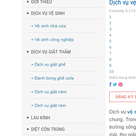
Dịch vụ v
GIỚI THIỆU
Currently 9.17/
DỊCH VỤ VỆ SINH
1
2
Vệ sinh nhà cửa
3
4
Vệ sinh công nghiệp
5
6
DỊCH VỤ GIẶT THẢM
7
8
Dịch vụ giặt ghế
9
10
Đánh bóng ghế sofa
Điểm trung bình
Dịch vụ giặt nệm
Dịch vụ giặt rèm
Dịch vụ
vệ 
LAU KÍNH
chung. Tron
trường sống
DIỆT CÔN TRÙNG
mái, thư giã