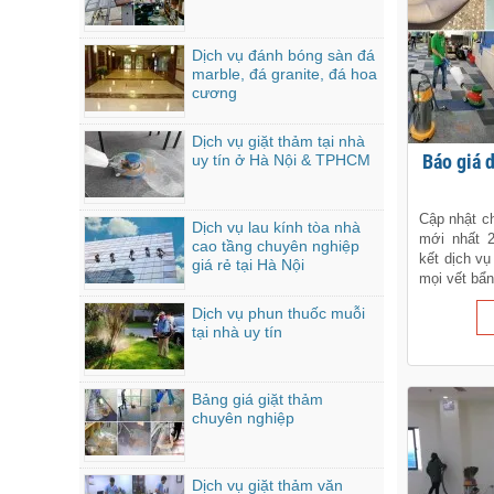
Dịch vụ đánh bóng sàn đá
marble, đá granite, đá hoa
cương
Dịch vụ giặt thảm tại nhà
Báo giá
uy tín ở Hà Nội & TPHCM
Cập nhật ch
Dịch vụ lau kính tòa nhà
mới nhất 
cao tầng chuyên nghiệp
kết dịch vụ
giá rẻ tại Hà Nội
mọi vết bẩn
Dịch vụ phun thuốc muỗi
tại nhà uy tín
Bảng giá giặt thảm
chuyên nghiệp
Dịch vụ giặt thảm văn