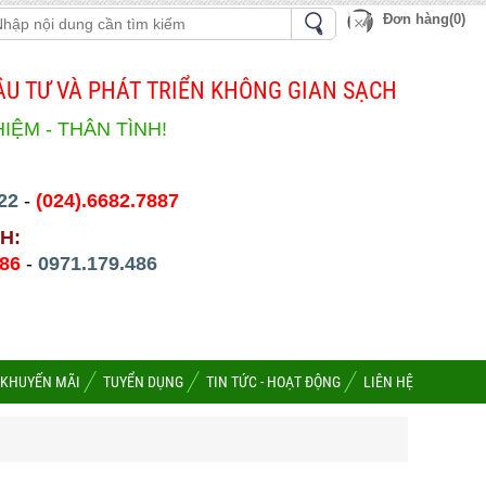
Đơn hàng(0)
U TƯ VÀ PHÁT TRIỂN KHÔNG GIAN SẠCH
HIỆM - THÂN TÌNH!
22
-
(024).6682.7887
H:
486
-
0971.179.486
 KHUYẾN MÃI
TUYỂN DỤNG
TIN TỨC - HOẠT ĐỘNG
LIÊN HỆ