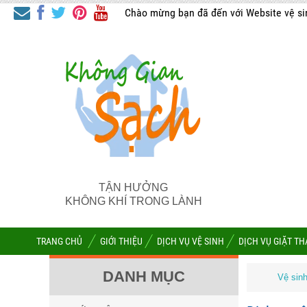
Chào mừng bạn đã đến với Website vệ si
TẬN HƯỞNG
KHÔNG KHÍ TRONG LÀNH
TRANG CHỦ
GIỚI THIỆU
DỊCH VỤ VỆ SINH
DỊCH VỤ GIẶT T
DANH MỤC
Vệ si