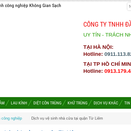
nh công nghiệp Không Gian Sạch
CÔNG TY TNHH ĐẦ
UY TÍN - TRÁCH N
TẠI HÀ NỘI:
Hotline:
0911.113.8
TẠI TP HỒ CHÍ MIN
Hotline:
0913.179.
HẢM
LAU KÍNH
DIỆT CÔN TRÙNG
KHỬ TRÙNG
DỊCH VỤ KHÁC
TIN
nh công nghiệp
Dịch vụ vệ sinh nhà cửa tại quận Từ Liêm