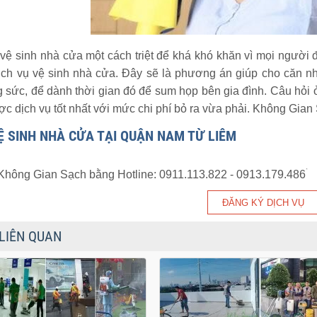
vệ sinh nhà cửa một cách triệt để khá khó khăn vì mọi người đ
ịch vụ vệ sinh nhà cửa. Đây sẽ là phương án giúp cho căn nh
 sức, để dành thời gian đó để sum họp bên gia đình. Câu hỏi ở 
c dịch vụ tốt nhất với mức chi phí bỏ ra vừa phải. Không Gian 
Ệ SINH NHÀ CỬA TẠI QUẬN NAM TỪ LIÊM
 Không Gian Sạch bằng Hotline: 0911.113.822 - 0913.179.486ۛ
 LIÊN QUAN