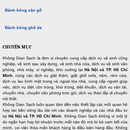
Đánh bóng sàn gỗ
Đánh bóng ghế da
CHUYÊN MỤC
Không Gian Sạch là đơn vị chuyên cung cấp dịch vụ vệ sinh công
nghiệp, vệ sinh sau xây dựng, vệ sinh nhà cửa, dịch vụ vệ sinh văn
phòng, nhà máy, xí nghiệp, kho xưởng tại
Hà Nội và TP. Hồ Chí
Minh
, cùng các dịch vụ giặt thảm, giặt ghế sofa, nệm, rèm cửa,
dịch vụ lau kính mặt trong và ngoài tòa nhà, cung cấp người giúp
việc, dịch vụ diệt côn trùng, khử trùng, diệt khuẩn, dịch vụ vận tải,
chuyển nhà, chuyển văn phòng trọn gói, dịch vụ tháo lắp di chuyển
nội thất.
Không Gian Sạch luôn quan tâm đến việc thiết lập các mối quan hệ
hợp tác bền vững lâu dài với các doanh nghiệp và các nhà đầu tư
tại
Hà Nội và TP. Hồ Chí Minh
. Không Gian Sạch không vì một lý
do ngắn hạn hay lợi nhuận trước mắt nào đó mà từ bỏ cam kết của
mình, coi việc thỏa mãn khách hàng là điều kiện hàng đầu. Không