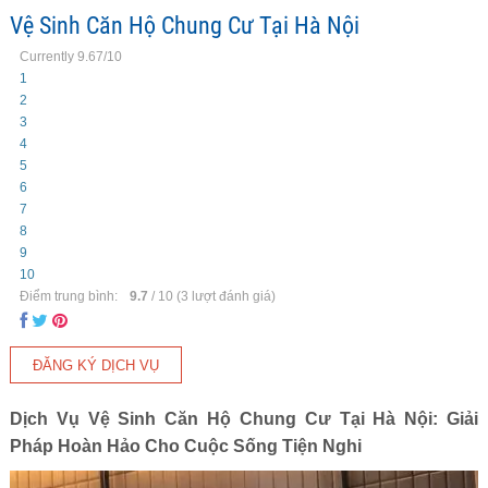
Vệ Sinh Căn Hộ Chung Cư Tại Hà Nội
Currently 9.67/10
1
2
3
4
5
6
7
8
9
10
Điểm trung bình:
9.7
/
10
(
3
lượt đánh giá)
Dịch Vụ Vệ Sinh Căn Hộ Chung Cư Tại Hà Nội: Giải
Pháp Hoàn Hảo Cho Cuộc Sống Tiện Nghi