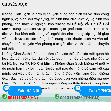
CHUYÊN MỤC
Không Gian Sạch là đơn vị chuyên cung cấp dịch vụ vệ sinh công
nghiệp, vệ sinh sau xây dựng, vệ sinh nhà cửa, dịch vụ vệ sinh văn
phòng, nhà máy, xí nghiệp, kho xưởng tại
Hà Nội và TP. Hồ Chí
Minh
, cùng các dịch vụ giặt thảm, giặt ghế sofa, nệm, rèm cửa,
dịch vụ lau kính mặt trong và ngoài tòa nhà, cung cấp người giúp
việc, dịch vụ diệt côn trùng, khử trùng, diệt khuẩn, dịch vụ vận tải,
chuyển nhà, chuyển văn phòng trọn gói, dịch vụ tháo lắp di chuyển
nội thất.
Không Gian Sạch luôn quan tâm đến việc thiết lập các mối quan hệ
hợp tác bền vững lâu dài với các doanh nghiệp và các nhà đầu tư
tại
Hà Nội và TP. Hồ Chí Minh
. Không Gian Sạch không vì một lý
do ngắn hạn hay lợi nhuận trước mắt nào đó mà từ bỏ cam kết của
mình, coi việc thỏa mãn khách hàng là điều kiện hàng đầu. Không
Gian Sạch sẽ cố gắng thấu hiểu được trọn vẹn những điều mà quý
khách đang cần! Chúng tôi là người cộng sự thân tình và trung thực
để quý khách hàng đặt niềm tin trọn vẹn với chi phí hợp lý nhất!
Zalo Hà Nội
Zalo TPHC
0911113822(HN)
0913179486(TPHCM)
© COPYRIGHT 2013 - 2026 / BẢN QUYỀN THUỘC VỀ
KHÔNG GIAN SẠCH