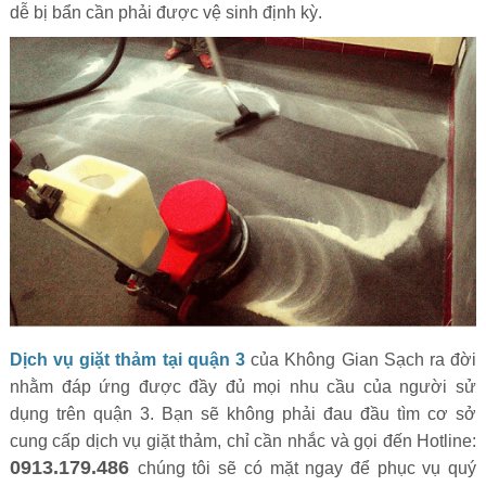
dễ bị bẩn cần phải được vệ sinh định kỳ.
Dịch vụ giặt thảm tại quận 3
của Không Gian Sạch ra đời
nhằm đáp ứng được đầy đủ mọi nhu cầu của người sử
dụng trên quận 3. Bạn sẽ không phải đau đầu tìm cơ sở
cung cấp dịch vụ giặt thảm, chỉ cần nhắc và gọi đến Hotline:
0913.179.486
chúng tôi sẽ có mặt ngay để phục vụ quý