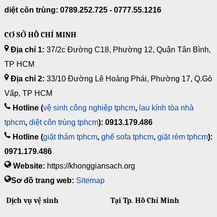
diệt côn trùng: 0789.252.725 - 0777.55.1216
CƠ SỞ HỒ CHÍ MINH
Địa chỉ 1:
37/2c Đường C18, Phường 12, Quận Tân Bình,
TP HCM
Địa chỉ 2:
33/10 Đường Lê Hoàng Phái, Phường 17, Q.Gò
Vấp, TP HCM
Hotline (
vệ sinh công nghiệp tphcm
,
lau kính tòa nhà
tphcm
,
diệt côn trùng tphcm
): 0913.179.486
Hotline (
giặt thảm tphcm
,
ghế sofa tphcm
,
giặt rèm tphcm
):
0971.179.486
Website:
https://khonggiansach.org
Sơ đồ trang web:
Sitemap
Dịch vụ vệ sinh
Tại Tp. Hồ Chí Minh