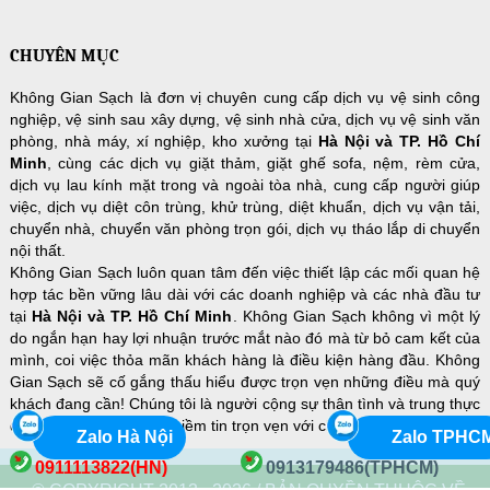
CHUYÊN MỤC
Không Gian Sạch là đơn vị chuyên cung cấp dịch vụ vệ sinh công
nghiệp, vệ sinh sau xây dựng, vệ sinh nhà cửa, dịch vụ vệ sinh văn
phòng, nhà máy, xí nghiệp, kho xưởng tại
Hà Nội và TP. Hồ Chí
Minh
, cùng các dịch vụ giặt thảm, giặt ghế sofa, nệm, rèm cửa,
dịch vụ lau kính mặt trong và ngoài tòa nhà, cung cấp người giúp
việc, dịch vụ diệt côn trùng, khử trùng, diệt khuẩn, dịch vụ vận tải,
chuyển nhà, chuyển văn phòng trọn gói, dịch vụ tháo lắp di chuyển
nội thất.
Không Gian Sạch luôn quan tâm đến việc thiết lập các mối quan hệ
hợp tác bền vững lâu dài với các doanh nghiệp và các nhà đầu tư
tại
Hà Nội và TP. Hồ Chí Minh
. Không Gian Sạch không vì một lý
do ngắn hạn hay lợi nhuận trước mắt nào đó mà từ bỏ cam kết của
mình, coi việc thỏa mãn khách hàng là điều kiện hàng đầu. Không
Gian Sạch sẽ cố gắng thấu hiểu được trọn vẹn những điều mà quý
khách đang cần! Chúng tôi là người cộng sự thân tình và trung thực
để quý khách hàng đặt niềm tin trọn vẹn với chi phí hợp lý nhất!
Zalo Hà Nội
Zalo TPHC
0911113822(HN)
0913179486(TPHCM)