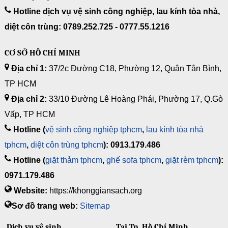
Hotline dịch vụ vệ sinh công nghiệp, lau kính tòa nhà,
diệt côn trùng: 0789.252.725 - 0777.55.1216
CƠ SỞ HỒ CHÍ MINH
Địa chỉ 1:
37/2c Đường C18, Phường 12, Quận Tân Bình,
TP HCM
Địa chỉ 2:
33/10 Đường Lê Hoàng Phái, Phường 17, Q.Gò
Vấp, TP HCM
Hotline (
vệ sinh công nghiệp tphcm
,
lau kính tòa nhà
tphcm
,
diệt côn trùng tphcm
): 0913.179.486
Hotline (
giặt thảm tphcm
,
ghế sofa tphcm
,
giặt rèm tphcm
):
0971.179.486
Website:
https://khonggiansach.org
Sơ đồ trang web:
Sitemap
Dịch vụ vệ sinh
Tại Tp. Hồ Chí Minh