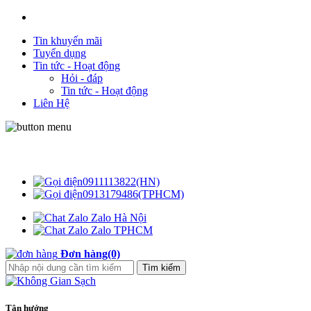
Tin khuyến mãi
Tuyển dụng
Tin tức - Hoạt động
Hỏi - đáp
Tin tức - Hoạt động
Liên Hệ
Không Gian Sạch
0911113822(HN)
0913179486(TPHCM)
Zalo Hà Nội
Zalo TPHCM
Đơn hàng(0)
Tận hưởng