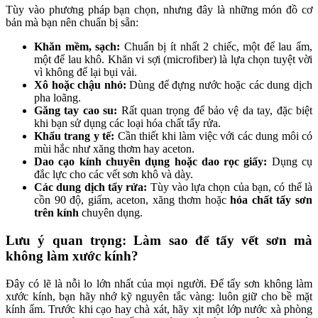
Tùy vào phương pháp bạn chọn, nhưng đây là những món đồ cơ
bản mà bạn nên chuẩn bị sẵn:
Khăn mềm, sạch:
Chuẩn bị ít nhất 2 chiếc, một để lau ẩm,
một để lau khô. Khăn vi sợi (microfiber) là lựa chọn tuyệt vời
vì không để lại bụi vải.
Xô hoặc chậu nhỏ:
Dùng để đựng nước hoặc các dung dịch
pha loãng.
Găng tay cao su:
Rất quan trọng để bảo vệ da tay, đặc biệt
khi bạn sử dụng các loại hóa chất tẩy rửa.
Khẩu trang y tế:
Cần thiết khi làm việc với các dung môi có
mùi hắc như xăng thơm hay aceton.
Dao cạo kính chuyên dụng hoặc dao rọc giấy:
Dụng cụ
đắc lực cho các vết sơn khô và dày.
Các dung dịch tẩy rửa:
Tùy vào lựa chọn của bạn, có thể là
cồn 90 độ, giấm, aceton, xăng thơm hoặc
hóa chất tẩy sơn
trên kính
chuyên dụng.
Lưu ý quan trọng: Làm sao để tẩy vết sơn mà
không làm xước kính?
Đây có lẽ là nỗi lo lớn nhất của mọi người. Để tẩy sơn không làm
xước kính, bạn hãy nhớ kỹ nguyên tắc vàng: luôn giữ cho bề mặt
kính ẩm. Trước khi cạo hay chà xát, hãy xịt một lớp nước xà phòng