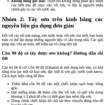
Không dùng góc dao:
Tuyệt đối không dùng phần góc nhọn
của lưỡi dao để chọc vào vết sơn, vì đây là nguyên nhân
chính gây ra các vết xước sâu.
Nhóm 2: Tẩy sơn trên kính bằng các
nguyên liệu gia dụng đơn giản
Đối với các vết sơn mỏng, sơn nước hoặc vết sơn còn mới, bạn hoàn
toàn có thể tận dụng những nguyên liệu có sẵn trong nhà. Các giải
pháp này vừa an toàn, tiết kiệm lại vô cùng tiện lợi.
Cồn 90 độ có tẩy được sơn không? Hướng dẫn chi
tiết
Câu trả lời là có! Cồn 90 độ (Ethanol) là một dung môi nhẹ, có khả
năng hòa tan một số loại sơn, đặc biệt là sơn gốc nước (sơn latex).
Cách thực hiện cũng dễ lắm:
Thấm đẫm cồn 90 độ vào một chiếc khăn sạch hoặc bông
gòn.
Đặt miếng khăn đã thấm cồn lên vết sơn và giữ yên trong
khoảng 1-2 phút để cồn có thời gian làm mềm lớp sơn.
Dùng chính chiếc khăn đó chà xát theo chuyển động tròn để
loại bỏ vết sơn.