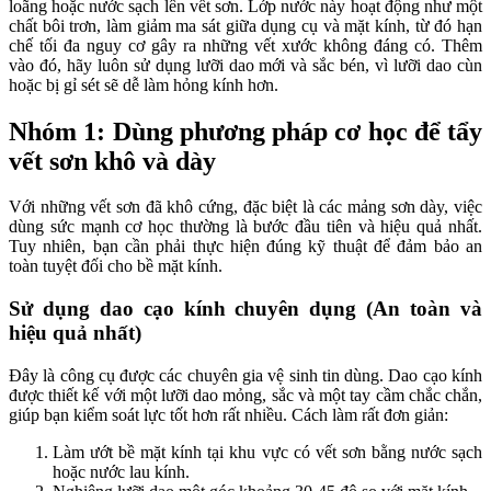
loãng hoặc nước sạch lên vết sơn. Lớp nước này hoạt động như một
chất bôi trơn, làm giảm ma sát giữa dụng cụ và mặt kính, từ đó hạn
chế tối đa nguy cơ gây ra những vết xước không đáng có. Thêm
vào đó, hãy luôn sử dụng lưỡi dao mới và sắc bén, vì lưỡi dao cùn
hoặc bị gỉ sét sẽ dễ làm hỏng kính hơn.
Nhóm 1: Dùng phương pháp cơ học để tẩy
vết sơn khô và dày
Với những vết sơn đã khô cứng, đặc biệt là các mảng sơn dày, việc
dùng sức mạnh cơ học thường là bước đầu tiên và hiệu quả nhất.
Tuy nhiên, bạn cần phải thực hiện đúng kỹ thuật để đảm bảo an
toàn tuyệt đối cho bề mặt kính.
Sử dụng dao cạo kính chuyên dụng (An toàn và
hiệu quả nhất)
Đây là công cụ được các chuyên gia vệ sinh tin dùng. Dao cạo kính
được thiết kế với một lưỡi dao mỏng, sắc và một tay cầm chắc chắn,
giúp bạn kiểm soát lực tốt hơn rất nhiều. Cách làm rất đơn giản:
Làm ướt bề mặt kính tại khu vực có vết sơn bằng nước sạch
hoặc nước lau kính.