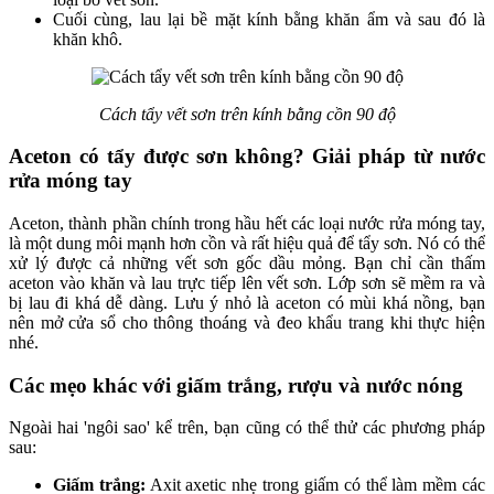
Cuối cùng, lau lại bề mặt kính bằng khăn ẩm và sau đó là
khăn khô.
Cách tẩy vết sơn trên kính bằng cồn 90 độ
Aceton có tẩy được sơn không? Giải pháp từ nước
rửa móng tay
Aceton, thành phần chính trong hầu hết các loại nước rửa móng tay,
là một dung môi mạnh hơn cồn và rất hiệu quả để tẩy sơn. Nó có thể
xử lý được cả những vết sơn gốc dầu mỏng. Bạn chỉ cần thấm
aceton vào khăn và lau trực tiếp lên vết sơn. Lớp sơn sẽ mềm ra và
bị lau đi khá dễ dàng. Lưu ý nhỏ là aceton có mùi khá nồng, bạn
nên mở cửa sổ cho thông thoáng và đeo khẩu trang khi thực hiện
nhé.
Các mẹo khác với giấm trắng, rượu và nước nóng
Ngoài hai 'ngôi sao' kể trên, bạn cũng có thể thử các phương pháp
sau:
Giấm trắng:
Axit axetic nhẹ trong giấm có thể làm mềm các