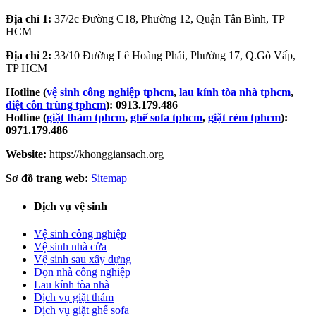
Địa chỉ 1:
37/2c Đường C18, Phường 12, Quận Tân Bình, TP
HCM
Địa chỉ 2:
33/10 Đường Lê Hoàng Phái, Phường 17, Q.Gò Vấp,
TP HCM
Hotline (
vệ sinh công nghiệp tphcm
,
lau kính tòa nhà tphcm
,
diệt côn trùng tphcm
): 0913.179.486
Hotline (
giặt thảm tphcm
,
ghế sofa tphcm
,
giặt rèm tphcm
):
0971.179.486
Website:
https://khonggiansach.org
Sơ đồ trang web:
Sitemap
Dịch vụ vệ sinh
Vệ sinh công nghiệp
Vệ sinh nhà cửa
Vệ sinh sau xây dựng
Dọn nhà công nghiệp
Lau kính tòa nhà
Dịch vụ giặt thảm
Dịch vụ giặt ghế sofa