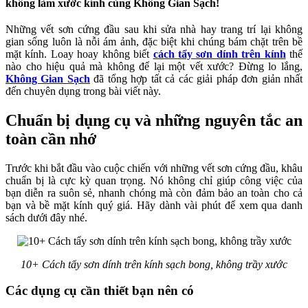
không làm xước kính cùng Không Gian Sạch!
Những vết sơn cứng đầu sau khi sửa nhà hay trang trí lại không
gian sống luôn là nỗi ám ảnh, đặc biệt khi chúng bám chặt trên bề
mặt kính. Loay hoay không biết
cách tẩy sơn dính trên kính
thế
nào cho hiệu quả mà không để lại một vết xước? Đừng lo lắng,
Không Gian Sạch
đã tổng hợp tất cả các giải pháp đơn giản nhất
đến chuyên dụng trong bài viết này.
Chuẩn bị dụng cụ và những nguyên tắc an
toàn cần nhớ
Trước khi bắt đầu vào cuộc chiến với những vết sơn cứng đầu, khâu
chuẩn bị là cực kỳ quan trọng. Nó không chỉ giúp công việc của
bạn diễn ra suôn sẻ, nhanh chóng mà còn đảm bảo an toàn cho cả
bạn và bề mặt kính quý giá. Hãy dành vài phút để xem qua danh
sách dưới đây nhé.
10+ Cách tẩy sơn dính trên kính sạch bong, không trầy xước
Các dụng cụ cần thiết bạn nên có