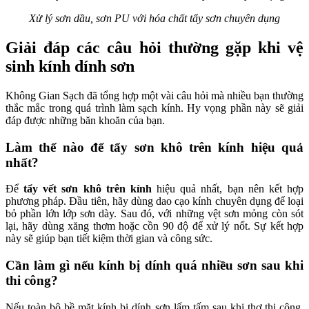
Xử lý sơn dầu, sơn PU với hóa chất tẩy sơn chuyên dụng
Giải đáp các câu hỏi thường gặp khi vệ
sinh kính dính sơn
Không Gian Sạch đã tổng hợp một vài câu hỏi mà nhiều bạn thường
thắc mắc trong quá trình làm sạch kính. Hy vọng phần này sẽ giải
đáp được những băn khoăn của bạn.
Làm thế nào để tẩy sơn khô trên kính hiệu quả
nhất?
Để
tẩy vết sơn khô trên kính
hiệu quả nhất, bạn nên kết hợp
phương pháp. Đầu tiên, hãy dùng dao cạo kính chuyên dụng để loại
bỏ phần lớn lớp sơn dày. Sau đó, với những vệt sơn mỏng còn sót
lại, hãy dùng xăng thơm hoặc cồn 90 độ để xử lý nốt. Sự kết hợp
này sẽ giúp bạn tiết kiệm thời gian và công sức.
Cần làm gì nếu kính bị dính quá nhiều sơn sau khi
thi công?
Nếu toàn bộ bề mặt kính bị dính sơn lấm tấm sau khi thợ thi công,