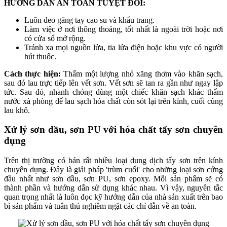
HƯỚNG DẪN AN TOÀN TUYỆT ĐỐI:
Luôn đeo găng tay cao su và khẩu trang.
Làm việc ở nơi thông thoáng, tốt nhất là ngoài trời hoặc nơi
có cửa sổ mở rộng.
Tránh xa mọi nguồn lửa, tia lửa điện hoặc khu vực có người
hút thuốc.
Cách thực hiện:
Thấm một lượng nhỏ xăng thơm vào khăn sạch,
sau đó lau trực tiếp lên vết sơn. Vết sơn sẽ tan ra gần như ngay lập
tức. Sau đó, nhanh chóng dùng một chiếc khăn sạch khác thấm
nước xà phòng để lau sạch hóa chất còn sót lại trên kính, cuối cùng
lau khô.
Xử lý sơn dầu, sơn PU với hóa chất tẩy sơn chuyên
dụng
Trên thị trường có bán rất nhiều loại dung dịch tẩy sơn trên kính
chuyên dụng. Đây là giải pháp 'trùm cuối' cho những loại sơn cứng
đầu nhất như sơn dầu, sơn PU, sơn epoxy. Mỗi sản phẩm sẽ có
thành phần và hướng dẫn sử dụng khác nhau. Vì vậy, nguyên tắc
quan trọng nhất là luôn đọc kỹ hướng dẫn của nhà sản xuất trên bao
bì sản phẩm và tuân thủ nghiêm ngặt các chỉ dẫn về an toàn.