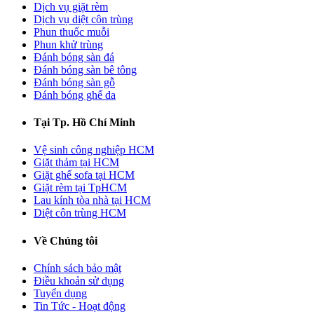
Dịch vụ giặt rèm
Dịch vụ diệt côn trùng
Phun thuốc muỗi
Phun khử trùng
Đánh bóng sàn đá
Đánh bóng sàn bê tông
Đánh bóng sàn gỗ
Đánh bóng ghế da
Tại Tp. Hồ Chí Minh
Vệ sinh công nghiệp HCM
Giặt thảm tại HCM
Giặt ghế sofa tại HCM
Giặt rèm tại TpHCM
Lau kính tòa nhà tại HCM
Diệt côn trùng HCM
Về Chúng tôi
Chính sách bảo mật
Điều khoản sử dụng
Tuyển dụng
Tin Tức - Hoạt động