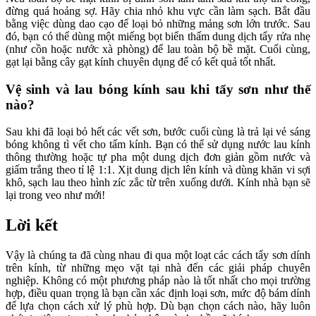
đừng quá hoảng sợ. Hãy chia nhỏ khu vực cần làm sạch. Bắt đầu
bằng việc dùng dao cạo để loại bỏ những mảng sơn lớn trước. Sau
đó, bạn có thể dùng một miếng bọt biển thấm dung dịch tẩy rửa nhẹ
(như cồn hoặc nước xà phòng) để lau toàn bộ bề mặt. Cuối cùng,
gạt lại bằng cây gạt kính chuyên dụng để có kết quả tốt nhất.
Vệ sinh và lau bóng kính sau khi tẩy sơn như thế
nào?
Sau khi đã loại bỏ hết các vết sơn, bước cuối cùng là trả lại vẻ sáng
bóng không tì vết cho tấm kính. Bạn có thể sử dụng nước lau kính
thông thường hoặc tự pha một dung dịch đơn giản gồm nước và
giấm trắng theo tỉ lệ 1:1. Xịt dung dịch lên kính và dùng khăn vi sợi
khô, sạch lau theo hình zíc zắc từ trên xuống dưới. Kính nhà bạn sẽ
lại trong veo như mới!
Lời kết
Vậy là chúng ta đã cùng nhau đi qua một loạt các cách tẩy sơn dính
trên kính, từ những mẹo vặt tại nhà đến các giải pháp chuyên
nghiệp. Không có một phương pháp nào là tốt nhất cho mọi trường
hợp, điều quan trọng là bạn cần xác định loại sơn, mức độ bám dính
để lựa chọn cách xử lý phù hợp. Dù bạn chọn cách nào, hãy luôn