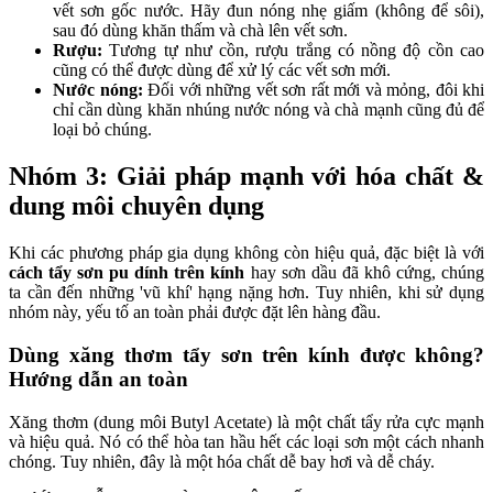
vết sơn gốc nước. Hãy đun nóng nhẹ giấm (không để sôi),
sau đó dùng khăn thấm và chà lên vết sơn.
Rượu:
Tương tự như cồn, rượu trắng có nồng độ cồn cao
cũng có thể được dùng để xử lý các vết sơn mới.
Nước nóng:
Đối với những vết sơn rất mới và mỏng, đôi khi
chỉ cần dùng khăn nhúng nước nóng và chà mạnh cũng đủ để
loại bỏ chúng.
Nhóm 3: Giải pháp mạnh với hóa chất &
dung môi chuyên dụng
Khi các phương pháp gia dụng không còn hiệu quả, đặc biệt là với
cách tẩy sơn pu dính trên kính
hay sơn dầu đã khô cứng, chúng
ta cần đến những 'vũ khí' hạng nặng hơn. Tuy nhiên, khi sử dụng
nhóm này, yếu tố an toàn phải được đặt lên hàng đầu.
Dùng xăng thơm tẩy sơn trên kính được không?
Hướng dẫn an toàn
Xăng thơm (dung môi Butyl Acetate) là một chất tẩy rửa cực mạnh
và hiệu quả. Nó có thể hòa tan hầu hết các loại sơn một cách nhanh
chóng. Tuy nhiên, đây là một hóa chất dễ bay hơi và dễ cháy.