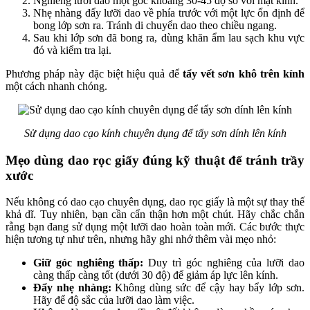
Nghiêng lưỡi dao một góc khoảng 30-45 độ so với mặt kính.
Nhẹ nhàng đẩy lưỡi dao về phía trước với một lực ổn định để
bong lớp sơn ra. Tránh di chuyển dao theo chiều ngang.
Sau khi lớp sơn đã bong ra, dùng khăn ẩm lau sạch khu vực
đó và kiểm tra lại.
Phương pháp này đặc biệt hiệu quả để
tẩy vết sơn khô trên kính
một cách nhanh chóng.
Sử dụng dao cạo kính chuyên dụng để tẩy sơn dính lên kính
Mẹo dùng dao rọc giấy đúng kỹ thuật để tránh trầy
xước
Nếu không có dao cạo chuyên dụng, dao rọc giấy là một sự thay thế
khả dĩ. Tuy nhiên, bạn cần cẩn thận hơn một chút. Hãy chắc chắn
rằng bạn đang sử dụng một lưỡi dao hoàn toàn mới. Các bước thực
hiện tương tự như trên, nhưng hãy ghi nhớ thêm vài mẹo nhỏ:
Giữ góc nghiêng thấp:
Duy trì góc nghiêng của lưỡi dao
càng thấp càng tốt (dưới 30 độ) để giảm áp lực lên kính.
Đẩy nhẹ nhàng:
Không dùng sức để cậy hay bẩy lớp sơn.
Hãy để độ sắc của lưỡi dao làm việc.