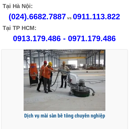
Tại Hà Nội:
(024).6682.7887
0911.113.822
vs
Tại TP HCM:
0913.179.486 - 0971.179.486
Dịch vụ mài sàn bê tông chuyên nghiệp