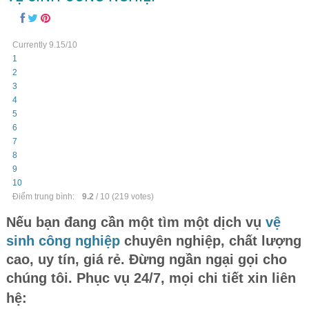
Currently 9.15/10
1
2
3
4
5
6
7
8
9
10
Điểm trung bình:
9.2
/
10
(
219
votes)
Nếu bạn đang cần một tìm một dịch vụ
vệ
sinh công nghiệp
chuyên nghiệp, chất lượng
cao, uy tín, giá rẻ. Đừng ngần ngại gọi cho
chúng tôi
. Phục vụ 24/7, mọi chi tiết xin liên
hệ: