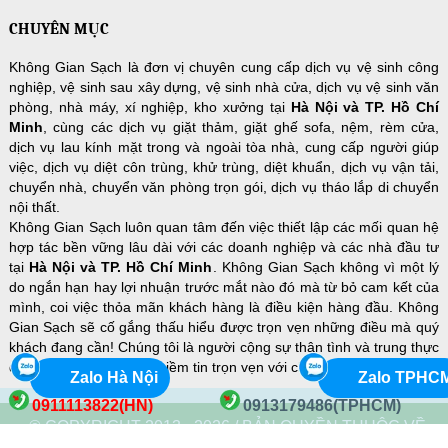
CHUYÊN MỤC
Không Gian Sạch là đơn vị chuyên cung cấp dịch vụ vệ sinh công
nghiệp, vệ sinh sau xây dựng, vệ sinh nhà cửa, dịch vụ vệ sinh văn
phòng, nhà máy, xí nghiệp, kho xưởng tại
Hà Nội và TP. Hồ Chí
Minh
, cùng các dịch vụ giặt thảm, giặt ghế sofa, nệm, rèm cửa,
dịch vụ lau kính mặt trong và ngoài tòa nhà, cung cấp người giúp
việc, dịch vụ diệt côn trùng, khử trùng, diệt khuẩn, dịch vụ vận tải,
chuyển nhà, chuyển văn phòng trọn gói, dịch vụ tháo lắp di chuyển
nội thất.
Không Gian Sạch luôn quan tâm đến việc thiết lập các mối quan hệ
hợp tác bền vững lâu dài với các doanh nghiệp và các nhà đầu tư
tại
Hà Nội và TP. Hồ Chí Minh
. Không Gian Sạch không vì một lý
do ngắn hạn hay lợi nhuận trước mắt nào đó mà từ bỏ cam kết của
mình, coi việc thỏa mãn khách hàng là điều kiện hàng đầu. Không
Gian Sạch sẽ cố gắng thấu hiểu được trọn vẹn những điều mà quý
khách đang cần! Chúng tôi là người cộng sự thân tình và trung thực
để quý khách hàng đặt niềm tin trọn vẹn với chi phí hợp lý nhất!
Zalo Hà Nội
Zalo TPHC
0911113822(HN)
0913179486(TPHCM)
© COPYRIGHT 2013 - 2026 / BẢN QUYỀN THUỘC VỀ