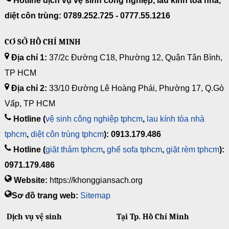
Hotline dịch vụ vệ sinh công nghiệp, lau kính tòa nhà,
diệt côn trùng: 0789.252.725 - 0777.55.1216
CƠ SỞ HỒ CHÍ MINH
Địa chỉ 1:
37/2c Đường C18, Phường 12, Quận Tân Bình,
TP HCM
Địa chỉ 2:
33/10 Đường Lê Hoàng Phái, Phường 17, Q.Gò
Vấp, TP HCM
Hotline (
vệ sinh công nghiệp tphcm
,
lau kính tòa nhà
tphcm
,
diệt côn trùng tphcm
): 0913.179.486
Hotline (
giặt thảm tphcm
,
ghế sofa tphcm
,
giặt rèm tphcm
):
0971.179.486
Website:
https://khonggiansach.org
Sơ đồ trang web:
Sitemap
Dịch vụ vệ sinh
Tại Tp. Hồ Chí Minh