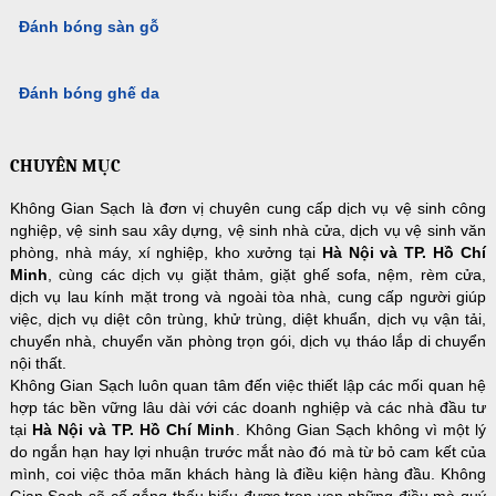
Đánh bóng sàn gỗ
Đánh bóng ghế da
CHUYÊN MỤC
Không Gian Sạch là đơn vị chuyên cung cấp dịch vụ vệ sinh công
nghiệp, vệ sinh sau xây dựng, vệ sinh nhà cửa, dịch vụ vệ sinh văn
phòng, nhà máy, xí nghiệp, kho xưởng tại
Hà Nội và TP. Hồ Chí
Minh
, cùng các dịch vụ giặt thảm, giặt ghế sofa, nệm, rèm cửa,
dịch vụ lau kính mặt trong và ngoài tòa nhà, cung cấp người giúp
việc, dịch vụ diệt côn trùng, khử trùng, diệt khuẩn, dịch vụ vận tải,
chuyển nhà, chuyển văn phòng trọn gói, dịch vụ tháo lắp di chuyển
nội thất.
Không Gian Sạch luôn quan tâm đến việc thiết lập các mối quan hệ
hợp tác bền vững lâu dài với các doanh nghiệp và các nhà đầu tư
tại
Hà Nội và TP. Hồ Chí Minh
. Không Gian Sạch không vì một lý
do ngắn hạn hay lợi nhuận trước mắt nào đó mà từ bỏ cam kết của
mình, coi việc thỏa mãn khách hàng là điều kiện hàng đầu. Không