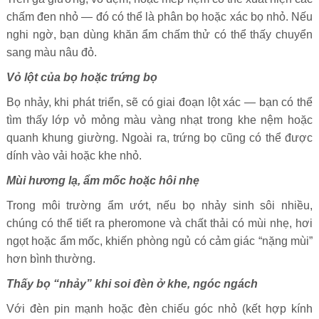
chấm đen nhỏ — đó có thể là phân bọ hoặc xác bọ nhỏ. Nếu
nghi ngờ, bạn dùng khăn ẩm chấm thử có thể thấy chuyển
sang màu nâu đỏ.
Vỏ lột của bọ hoặc trứng bọ
Bọ nhảy, khi phát triển, sẽ có giai đoạn lột xác — bạn có thể
tìm thấy lớp vỏ mỏng màu vàng nhạt trong khe nệm hoặc
quanh khung giường. Ngoài ra, trứng bọ cũng có thể được
dính vào vải hoặc khe nhỏ.
Mùi hương lạ, ẩm mốc hoặc hôi nhẹ
Trong môi trường ẩm ướt, nếu bọ nhảy sinh sôi nhiều,
chúng có thể tiết ra pheromone và chất thải có mùi nhẹ, hơi
ngọt hoặc ẩm mốc, khiến phòng ngủ có cảm giác “nặng mùi”
hơn bình thường.
Thấy bọ “nhảy” khi soi đèn ở khe, ngóc ngách
Với đèn pin mạnh hoặc đèn chiếu góc nhỏ (kết hợp kính