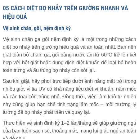
05 CÁCH DIỆT BỌ NHẢY TRÊN GIƯỜNG NHANH VÀ
HIỆU QUẢ
Vệ sinh chăn, gối, nệm định kỳ
Vệ sinh chăn ga gối nệm định kỳ là một trong những cách
diệt bọ nhảy trên giường hiệu quả và an toàn nhất. Bạn nên
giặt toàn bộ chăn, ga, gối bằng nước ấm từ 60°C trở lên kết
hợp với bột giặt hoặc dung dịch diệt khuẩn để loại bỏ hoàn
toàn trứng và ấu trùng bọ nhảy còn sót lại.
Sau khi giặt, hãy phơi trực tiếp dưới ánh nắng mặt trời trong
nhiều giờ, vì tia UV có khả năng tiêu diệt vi khuẩn, nấm mốc
và các loại côn trùng nhỏ. Đồng thời, việc làm khô tự nhiên
này cũng giúp hạn chế tình trạng ẩm mốc – môi trường lý
tưởng để bọ nhảy phát triển và quay lại.
Thực hiện vệ sinh định kỳ 1–2 lần/tháng sẽ giúp giường ngủ
của bạn luôn sạch sẽ, thoáng mát, mang lại giấc ngủ an toàn
và dễ chịu.