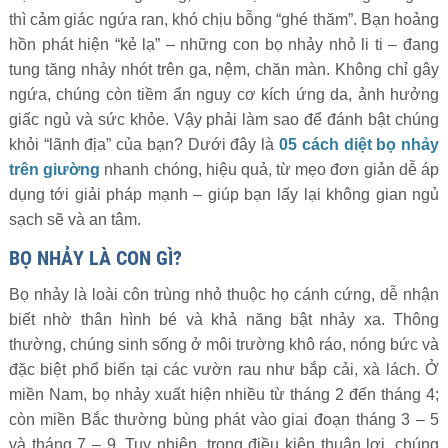
thì cảm giác ngứa ran, khó chịu bỗng “ghé thăm”. Bạn hoảng
hồn phát hiện “kẻ lạ” – những con bọ nhảy nhỏ li ti – đang
tung tăng nhảy nhót trên ga, nệm, chăn màn. Không chỉ gây
ngứa, chúng còn tiềm ẩn nguy cơ kích ứng da, ảnh hưởng
giấc ngủ và sức khỏe. Vậy phải làm sao để đánh bật chúng
khỏi “lãnh địa” của bạn? Dưới đây là
05 cách diệt bọ nhảy
trên giường
nhanh chóng, hiệu quả, từ mẹo đơn giản dễ áp
dụng tới giải pháp mạnh – giúp bạn lấy lại không gian ngủ
sạch sẽ và an tâm.
BỌ NHẢY LÀ CON GÌ?
Bọ nhảy là loài côn trùng nhỏ thuộc họ cánh cứng, dễ nhận
biết nhờ thân hình bé và khả năng bật nhảy xa. Thông
thường, chúng sinh sống ở môi trường khô ráo, nóng bức và
đặc biệt phổ biến tại các vườn rau như bắp cải, xà lách. Ở
miền Nam, bọ nhảy xuất hiện nhiều từ tháng 2 đến tháng 4;
còn miền Bắc thường bùng phát vào giai đoạn tháng 3 – 5
và tháng 7 – 9. Tuy nhiên, trong điều kiện thuận lợi, chúng