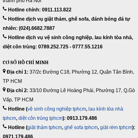
thành phố Hà Nội
Hotline chính: 0911.113.822
Hotline dịch vụ giặt thảm, ghế sofa, đánh bóng đá tự
nhiên: (024).6682.7887
Hotline dịch vụ vệ sinh công nghiệp, lau kính tòa nhà,
diệt côn trùng: 0789.252.725 - 0777.55.1216
CƠ SỞ HỒ CHÍ MINH
Địa chỉ 1:
37/2c Đường C18, Phường 12, Quận Tân Bình,
TP HCM
Địa chỉ 2:
33/10 Đường Lê Hoàng Phái, Phường 17, Q.Gò
Vấp, TP HCM
Hotline (
vệ sinh công nghiệp tphcm
,
lau kính tòa nhà
tphcm
,
diệt côn trùng tphcm
): 0913.179.486
Hotline (
giặt thảm tphcm
,
ghế sofa tphcm
,
giặt rèm tphcm
):
0971.179.486